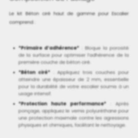
Le kit Béton ciré haut de gamme pour Escalier
comprend :
*Primaire d’adhérence*
: Bloque la porosité
de la surface pour optimiser l’adhérence de la
première couche de béton ciré.
*Béton ciré*
: Appliquez trois couches pour
atteindre une épaisseur de 2 mm, essentielle
pour la durabilité de votre escalier soumis à un
usage intensif.
*Protection haute performance*
: Après
ponçage, appliquez le vernis polyuréthane pour
une protection maximale contre les agressions
physiques et chimiques, facilitant le nettoyage.