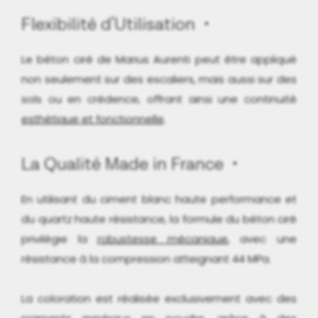
Flexibilité d'Utilisation
Le béton ciré de Marius Aurenti peut être appliqué
non seulement sur des escaliers, mais aussi sur des
sols ou en crédence, offrant ainsi une continuité
esthétique et fonctionnelle
.
La Qualité Made in France
En utilisant du ciment blanc haute performance et
du quartz haute résistance, la formule du béton ciré
privilégie la
robustesse mécanique
, avec une
résistance à la compression atteignant 44 MPa.
La coloration est réalisée exclusivement avec des