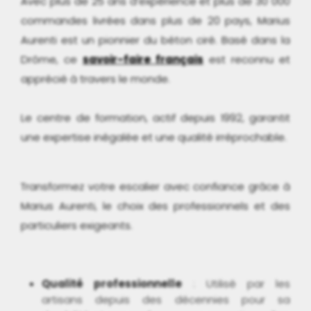
Avec plus de 25 ans d’expérience et plus de 30 000
commandes livrées dans plus de 20 pays, Marius
Aurenti est un pionnier du béton ciré. Basé dans la
Drôme, ce
savoir-faire français
est reconnu et
apprécié à travers le monde.
Le centre de formation, actif depuis 1992, garantit
une expertise inégalée et une qualité irréprochable.
Transformez votre escalier avec confiance grâce à
Marius Aurenti, le choix des professionnels et des
particuliers exigeants.
Qualité professionnelle
: Utilisé par les
artisans depuis des décennies pour sa