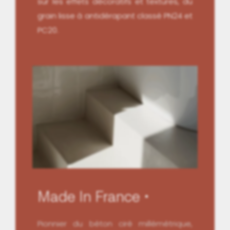
sur les effets décoratifs et textures, du
grain lisse à antidérapant classé PN24 et
PC20.
Made In France
Pionnier du béton ciré millémétrique,