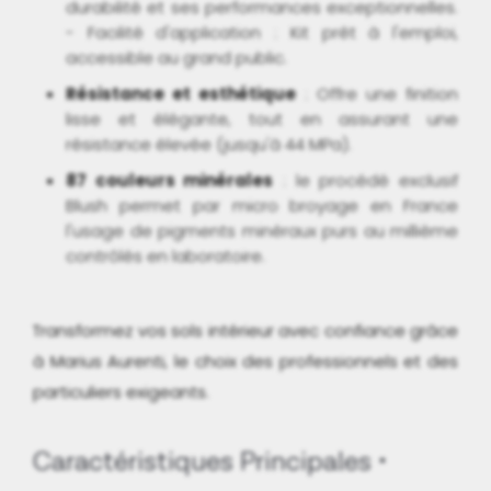
durabilité et ses performances exceptionnelles.
- Facilité d'application : Kit prêt à l'emploi,
accessible au grand public.
Résistance et esthétique
: Offre une finition
lisse et élégante, tout en assurant une
résistance élevée (jusqu'à 44 MPa).
87 couleurs minérales
: le procédé exclusif
Blush permet par micro broyage en France
l'usage de pigments minéraux purs au millième
contrôlés en laboratoire.
Transformez vos sols intérieur avec confiance grâce
à Marius Aurenti, le choix des professionnels et des
particuliers exigeants.
Caractéristiques Principales