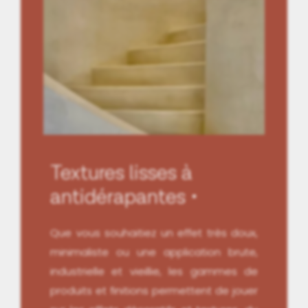
Textures lisses à
antidérapantes
Que vous souhaitiez un effet très doux,
minimaliste ou une application brute,
industrielle et vieillie, les gammes de
produits et finitions permettent de jouer