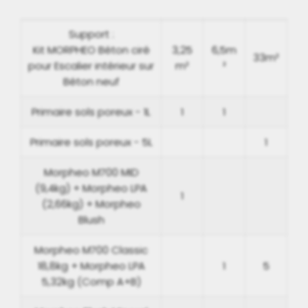
Support :
Kit MORPHEO Béton ciré
3,25
6,5m
33m²
pour Escalier intérieur sur
m²
²
Béton neuf
Primaire sols poreux - 1L
1
1
Primaire sols poreux - 5L
1
Morpheo M700 MID
(9,4kg) + Morpheo LPA
1
(2,66kg) + Morpheo
Blush
Morpheo M700 Classic
18,8kg + Morpheo LPA
1
5
5,32kg (Comp A+B)