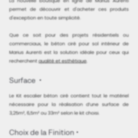
La nouvelle boutique en ligne de Marius Aurenti
permet de découvrir et d'acheter ces produits
d'exception en toute simplicité.
Que ce soit pour des projets résidentiels ou
commerciaux, le béton ciré pour sol intérieur de
Marius Aurenti est la solution idéale pour ceux qui
recherchent
qualité et esthétique
.
Surface
Le Kit escalier béton ciré contient tout le matériel
nécessaire pour la réalisation d’une surface de
3,25m², 6,5m² ou 33m² selon le kit choisi.
Choix de la Finition