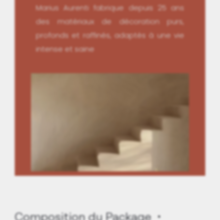
Marius Aurenti fabrique depuis 25 ans
des matériaux de décoration purs,
profonds et raffinés, adaptés à une vie
intense et saine
Composition du Package