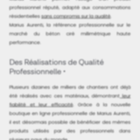
professionnel réputé, adapté aux consommations
résidentielles
sans compromis sur la qualité
.
Marius Aurenti, la référence professionnelle sur le
marché du béton ciré millimétrique haute
performance.
Des Réalisations de Qualité
Professionnelle
Plusieurs dizaines de milliers de chantiers ont déjà
été réalisés avec ces matériaux, démontrant
leur
fiabilité et leur efficacité
. Grâce à la nouvelle
boutique en ligne professionnelle de Marius Aurenti,
il est désormais possible de bénéficier des mêmes
produits utilisés par des professionnels dans
plusieurs pays du monde.