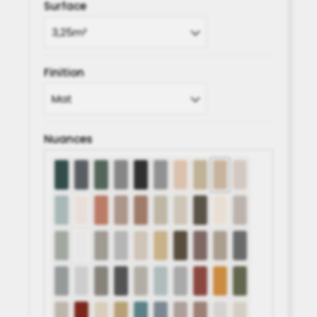
2128.50€
Surface
Finition
Nuances