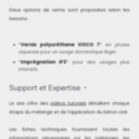
Deux options de vernis sont proposées selon les
besoins :
*
Vernis polyuréthane VISCO 7
* en phase
aqueuse pour un usage domestique léger.
*
Imprégnation IF3
* pour des usages plus
intensifs.
Support et Expertise
Le site offre des
vidéos tutoriels
détaillant chaque
étape du mélange et de l'application du béton ciré.
Les fiches techniques fournissent toutes les
informations nécessaires sur les mélanges, les