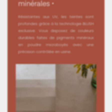
minérales
Résistantes aux UV, les teintes sont
profondes grâce à la technologie BLUSH
exclusive. Vous disposez de couleurs
durables faites de pigments minéraux
en poudre microboyés avec une
précision contrôlée en usine.