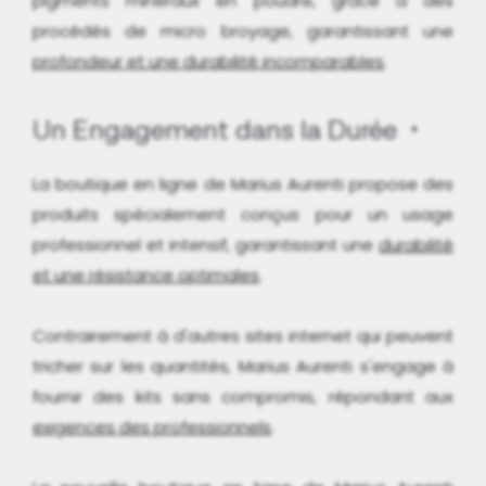
pigments minéraux en poudre, grâce à des
procédés de micro broyage, garantissant une
profondeur et une durabilité incomparables
.
Un Engagement dans la Durée
La boutique en ligne de Marius Aurenti propose des
produits spécialement conçus pour un usage
professionnel et intensif, garantissant une
durabilité
et une résistance optimales
.
Contrairement à d'autres sites internet qui peuvent
tricher sur les quantités, Marius Aurenti s'engage à
fournir des kits sans compromis, répondant aux
exigences des professionnels
.