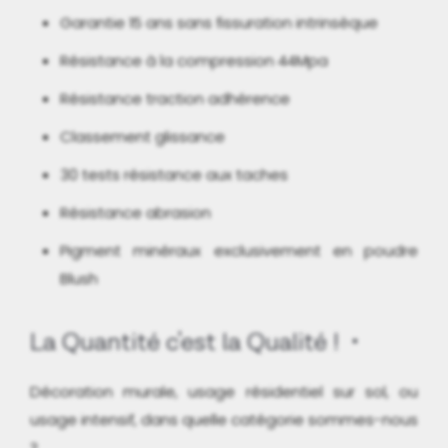
Garantie 15 ans sans fissuration intrinsèque
Résistance à la compression 44Mpa
Résistance traction adhérence
Classement glissance
30 tests résistance aux taches
Résistance abrasion
Pigment minéraux exclusivement en poudre
Blush
La Quantité c'est la Qualité !
Décoration murale, usage résidentiel sur sol, ou
usage intensif, dans quelle catégorie sommes-nous
?