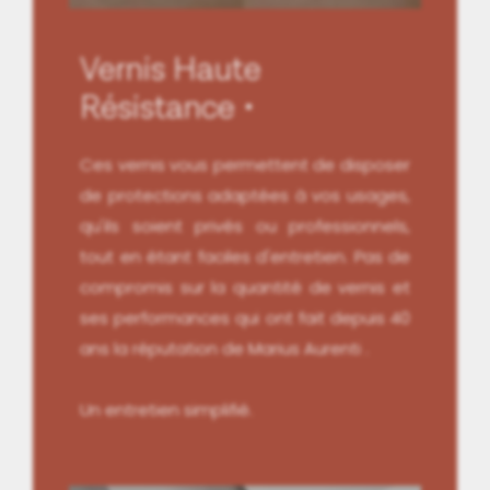
Vernis Haute
Résistance
Ces vernis vous permettent de disposer
de protections adaptées à vos usages,
qu'ils soient privés ou professionnels,
tout en étant faciles d'entretien. Pas de
compromis sur la quantité de vernis et
ses performances qui ont fait depuis 40
ans la réputation de Marius Aurenti .
Un entretien simplifié.