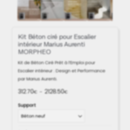
Kit Béton ciré pour Escalier
intérieur Marius Aurenti
MORPHEO
Kit de Béton Ciré Prêt à l’Emploi pour
Escalier intérieur : Design et Performance
par Marius Aurenti.
312.70
2128.50
Plage
€
–
€
de
Support
prix :
312.70€
à