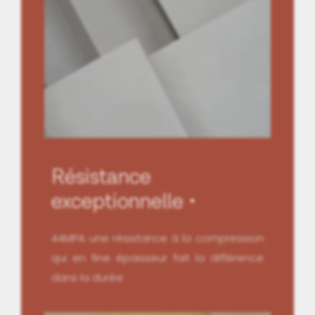
Résistance
exceptionnelle
44MPA une résistance à la compression
qui en fine épaisseur fait la différence
dans la durée