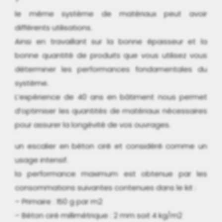
le même système de matériaux peut avoir
différents utilisations.
Ainsi en travaillant sur la bonne épaisseur et la
bonne quantité de produits que vous utilisez vous
déterminer les performances fondamentales du
système.
L’expérience de 40 ans en bâtiment nous permet
d’optimiser les quantités de matériaux nécessaires
pour assurer la longévité de vos ouvrages.
un escalier en béton ciré et considéré comme un
usage intensif.
la performance maximum est obtenue par les
consommations suivantes contenues dans le kit :
– Primaire : 150 g par m2
– Béton ciré millimétrique : 2 mm soit 4 kg/m2