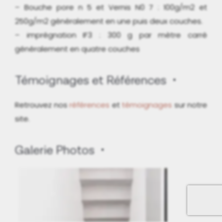
– Bouche pore n 5 et Vernis N0 7 : 100g/m2 et
250g/m2 généralement en une puis deux couches.
– imprégnation IF3 : 300 g par mètre carré
généralement en quatre couches
Témoignages et Références
Retrouvez nos
références
et
témoignages
sur notre
site.
Galerie Photos