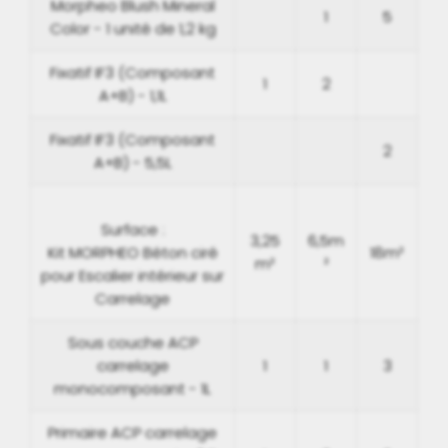
Morpheo Blush Mineral
1
5
Color - 1 unité de 1,2 kg
Fixatif IF3 (Composant
1
2
A+B) - 1,1L
Fixatif IF3 (Composant
2
A+B) - 5,5L
Surface :
3,25
6,5m
Kit MORPHEO Béton ciré
18m²
m²
²
pour Escalier intérieur sur
Carrelage
Sous couche ACP
carrelage
1
1
3
monocomposant - 1L
Primaire ACP carrelage