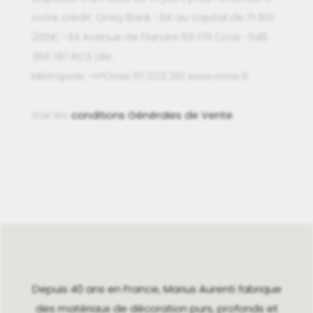
votre crédit. Oney Bank -SA au capital de 71 801
205€ -34 Avenue de Flandre 59 170 Croix -546
380 197 RCS Lille
Métropole -n°Orias 07 023 261 www.orias.fr
Voir les
conditions Générales de Vente
Depuis 40 ans en France, Marius Aurenti fabrique
des matériaux de décoration purs, profonds et