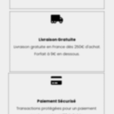
Livraison Gratuite
Livraison gratuite en France dès 250€ d'achat.
Forfait à 9€ en dessous.
Paiement Sécurisé
Transactions protégées pour un paiement