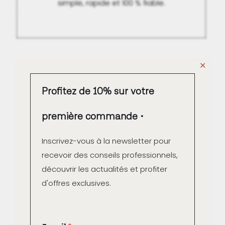
simple, rapide et 100 % fiable.
Newsletter
✕
Profitez de 10% sur votre
Inscrivez-vous à notre
première commande
newsletter et recevez
votre code promo de 10 %
Inscrivez-vous à la newsletter pour
pour votre première
commande sur la
recevoir des conseils professionnels,
boutique en ligne
découvrir les actualités et profiter
d'offres exclusives.
E
E
Email
*
m