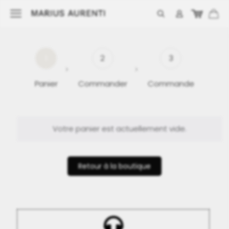
1
2
3
Panier
Commander
Commande
Votre panier est actuellement vide.
Retour à la boutique