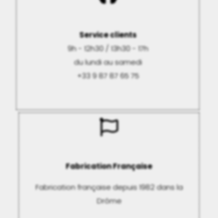
Service clients
9h - 12h30 / 13h30 - 17h
du lundi au samedi
+33 9 87 87 65 75
Fabrication Française
Fabrication française depuis 1982 dans la
Drôme