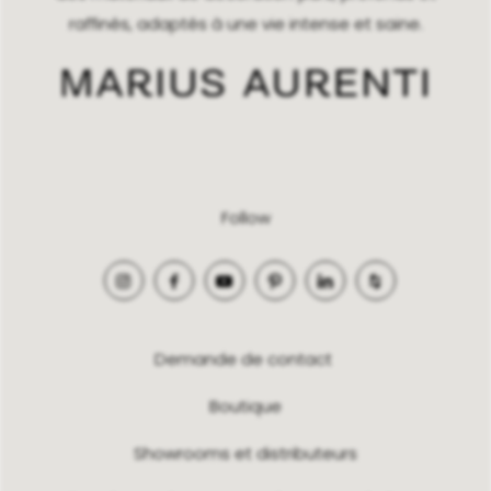
raffinés, adaptés à une vie intense et saine.
Follow
Demande de contact
Boutique
Showrooms et distributeurs