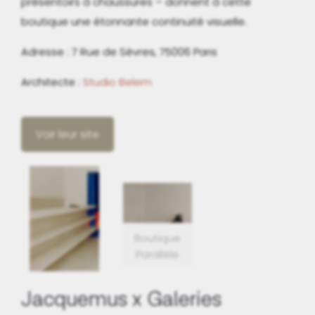
présentoirs à chaussures – donnent à cette
boutique une étonnante continuité visuelle.
Adresse : 7 Rue de Sèvres, 75006 Paris
Architecte :
Studio Belem
Voir leur site
Boutique
Parallèle
Jacquemus x Galeries