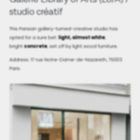
studio créatif
This Parisian gallery-turned-creative studio has
opted for a sure bet:
light, almost white
,
bright
concrete
, set off by light wood furniture.
Address: 17 rue Notre-Dame-de-Nazareth, 75003
Paris