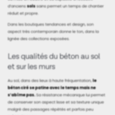
d’anciens
sols
sains permet un temps de chantier
réduit et propre.
Dans les boutiques tendances et design, son
aspect très contemporain donne le ton, dans la
lignée des collections exposées.
Les qualités du béton au sol
et sur les murs
Au sol, dans des lieux à haute fréquentation,
le
béton ciré se patine avec le temps mais ne
s’abîme pas.
Sa résistance mécanique lui permet
de conserver son aspect lisse et sa texture unique
malgré des passages répétés et parfois peu