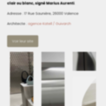
clair ou blanc, signé Marius Aurenti
.
Adresse : 17 Rue Saunière, 26000 Valence
Architecte :
agence Katell / Guivarch
Voir leur site