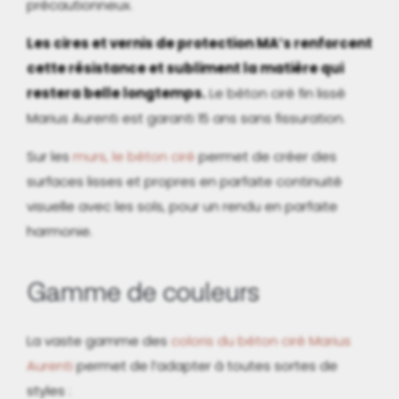
précautionneux.
Les cires et vernis de protection MA’s renforcent
cette résistance et subliment la matière qui
restera belle longtemps.
Le béton ciré fin lissé
Marius Aurenti est garanti 15 ans sans fissuration.
Sur les
murs, le béton ciré
permet de créer des
surfaces lisses et propres en parfaite continuité
visuelle avec les sols, pour un rendu en parfaite
harmonie.
Gamme de couleurs
La vaste gamme des
coloris du béton ciré Marius
Aurenti
permet de l’adapter à toutes sortes de
styles :