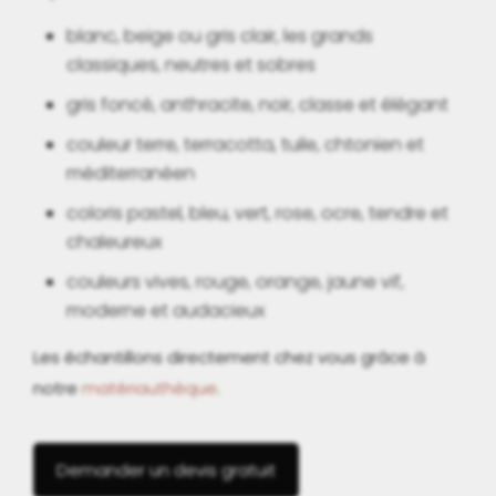
blanc, beige ou gris clair, les grands
classiques, neutres et sobres
gris foncé, anthracite, noir, classe et élégant
couleur terre, terracotta, tuile, chtonien et
méditerranéen
coloris pastel, bleu, vert, rose, ocre, tendre et
chaleureux
couleurs vives, rouge, orange, jaune vif,
moderne et audacieux
Les échantillons directement chez vous grâce à
notre
matériauthèque
.
Demander un devis gratuit