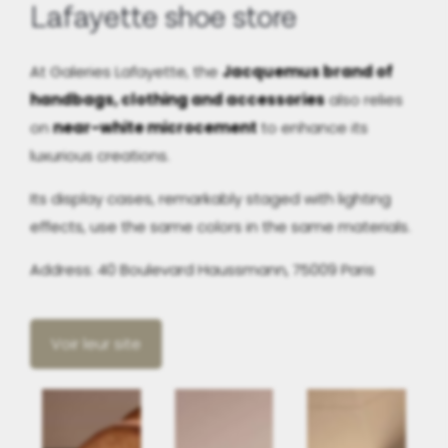
Lafayette shoe store
At Galeries Lafayette, the
Jacquemus brand of
handbags, clothing and accessories
also relies
on
near-white microcement
to enhance its
luxurious creations.
Its display cases, remarkably staged with lighting
effects, use the same colors in the same materials.
Address: 40 Boulevard Haussmann, 75009 Paris
Voir leur site