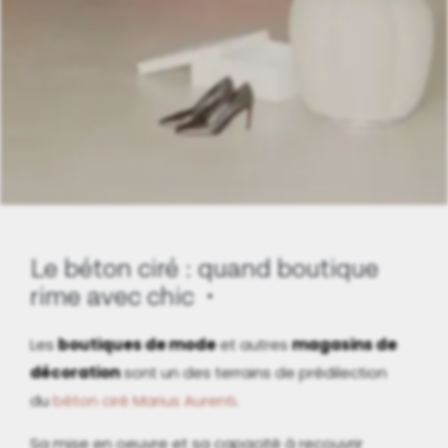
Le béton ciré : quand boutique
rime avec chic
Les
boutiques de mode
et autres
magasins de
décoration
sont un des terrains de prédilection
du
béton ciré Marius Aurenti
.
Sa mise en oeuvre et sa capacité à recouvrir