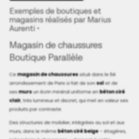
Exemples de boutiques et
magasins réalisés par Marius
Aurenti
Magasin de chaussures
Boutique Parallèle
Ce
magasin de chaussures
situé dans le 6è
arrondissement de Paris a fait de son
sol
et de
ses
murs
un écrin minéral uniforme en
béton ciré
clair
, très lumineux et discret, qui met en valeur ses
produits par contraste.
Des structures de mobilier, intégrées au sol et aux
murs, dans le même
béton ciré beige
– étagères,