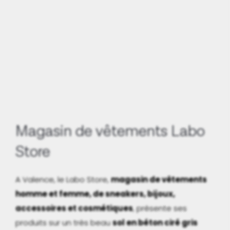
Magasin de vêtements Labo
Store
A Valence, le Labo Store,
magasin de vêtements
homme et femme, de sneakers, bijoux,
accessoires et cosmétiques
, présente ses
produits sur un très beau
sol en béton ciré gris