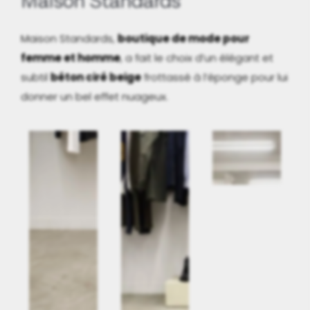
Maison Standards
Maison Standards,
boutique de mode pour
femme et homme
, a fait le choix d’un élégant et
subtil
béton ciré beige
frottassé à l’éponge pour lui
donner un bel effet nuageux.