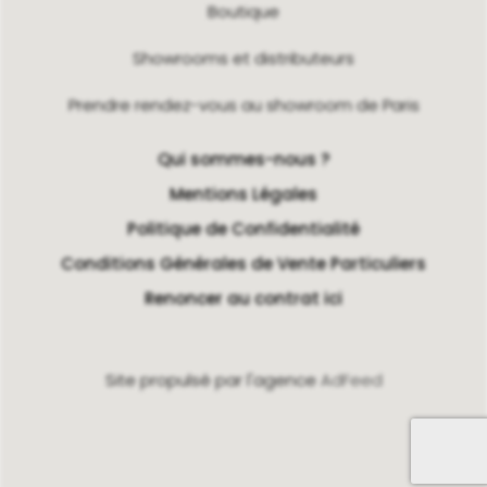
Boutique
Showrooms et distributeurs
Prendre rendez-vous au showroom de Paris
Qui sommes-nous ?
Mentions Légales
Politique de Confidentialité
Conditions Générales de Vente Particuliers
Renoncer au contrat ici
Site propulsé par l'agence
AdFeed