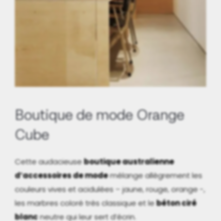
Boutique de mode Orange
Cube
Cette audacieuse
boutique australienne
d’accessoires de mode
mélange allègrement les
couleurs vives et acidulées – jaune, rouge, orange -,
les marbres coloré très classique et le
béton ciré
blanc
neutre qui leur sert d’écrin.