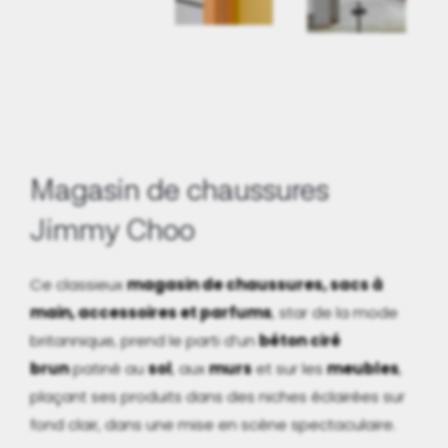
Magasin de chaussures
Jimmy Choo
Ce classieux
magasin de chaussures, sacs à
main, accessoires et parfums
, star de la mode
britannique, prend le parti d’un
béton ciré
brun
patiné au
sol
, aux
murs
et sur les
meubles
,
plaçant ses produits dans des niches éclairées sur
fond clair, dans une mise en scène spectaculaire.