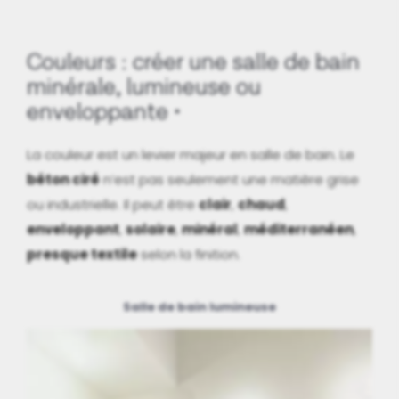
Couleurs : créer une salle de bain
minérale, lumineuse ou
enveloppante
La couleur est un levier majeur en salle de bain. Le
béton ciré
n’est pas seulement une matière grise
ou industrielle. Il peut être
clair
,
chaud
,
enveloppant
,
solaire
,
minéral
,
méditerranéen
,
presque textile
selon la finition.
Salle de bain lumineuse