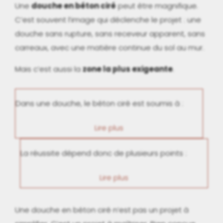
Une
douche en béton ciré
peut être magnifique.
C’est souvent l’image qui déclenche le projet : une
douche sans rupture, sans receveur apparent, sans
carreaux, avec une matière continue du sol au mur.
Mais c’est aussi la
zone la plus exigeante
.
Dans une douche, le béton ciré est soumis à :
Lire plus
La réussite dépend donc de plusieurs points :
Lire plus
Une douche en béton ciré n’est pas un projet à