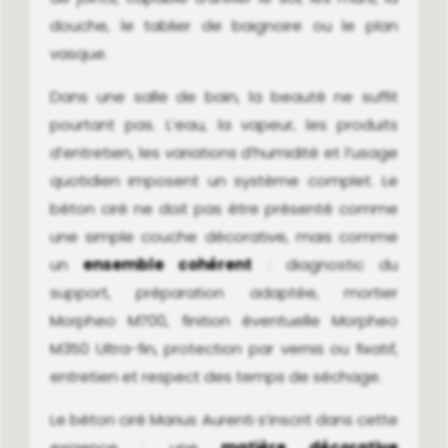
douche, le tablier de baignoire ou le plan
vasque.
Dans une salle de bain, la beauté ne suffit
pourtant pas. L’eau, la vapeur, les produits
d’entretien, les variations d’humidité et l’usage
quotidien imposent un système complet. Le
béton ciré ne doit pas être présenté comme
une simple couche décorative, mais comme
un
ensemble cohérent
: diagnostic du
support, préparation adaptée, mortier
Morpheo M700, finition éventuelle Morpheo
M350 Ultra-fin, protection par vernis ou fixatif,
entretien et respect des temps de séchage.
Le béton ciré Marius Aurenti s’inscrit dan
s cette
exigence : une
matière décorative