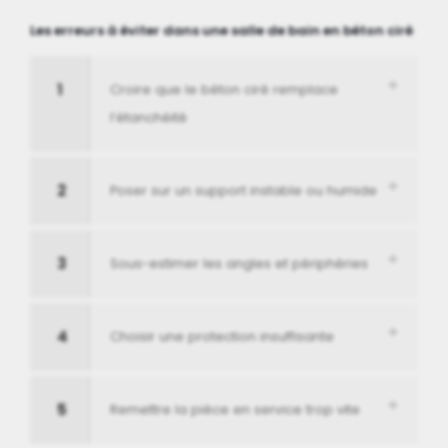
Les erreurs à éviter dans une salle de bain en béton ciré
1
Croire que le béton ciré remplace
l’étanchéité
2
Poser sur un support instable ou humide
3
Sous-estimer les angles et périphéries
4
Choisir une protection insuffisante
5
Remettre la pièce en service trop vite