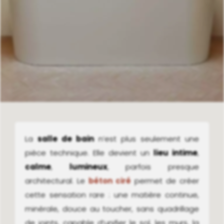
La
salle de bain
n’est plus seulement une
pièce technique. Elle devient un
lieu intime
,
calme
,
lumineux
, parfois presque
architectural. Le
béton ciré
permet de créer
cette sensation rare : une matière continue,
minérale, douce au toucher, sans quadrillage
de joints, capable d’unifier le sol, les murs, la