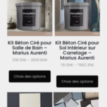
Kit Béton Ciré pour
Kit Béton Ciré pour
Salle de Bain –
Sol Intérieur sur
Marius Aurenti
Carrelage –
Marius Aurenti
336.30€ – 2500.80€
761.25€ – 7682.30€
Choix des options
Choix des options