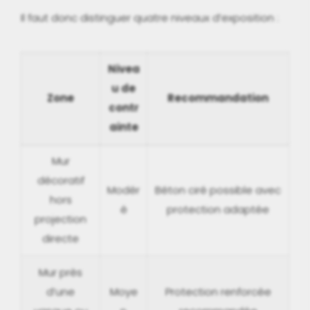
Il faut donc distinguer quatre niveaux d’exposition :
Nivea
u de
Zone
Recommandation
contr
ainte
Mur
décoratif
Modér
Béton ciré possible avec
hors
é
protection adaptée
projection
directe
Mur près
d’une
Moye
Protection renforcée