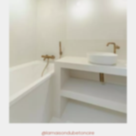
@lamaisondubetoncire