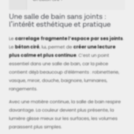
Une salle de bain sans joints :
l’intérêt esthétique et pratique
Le
carrelage
fragmente l’espace
par ses joints
.
Le
béton ciré
, lui, permet de
créer une lecture
plus calme et plus continue
. C’est un point
essentiel dans une salle de bain, car la pièce
contient déjà beaucoup d’éléments : robinetterie,
vasque, miroir, douche, baignoire, luminaires,
rangements.
Avec une matière continue, la salle de bain respire
davantage. La couleur devient plus présente, la
lumière glisse mieux sur les surfaces, les volumes
paraissent plus simples.