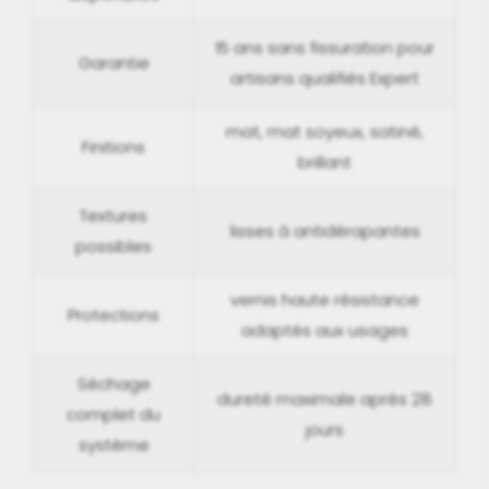
15 ans sans fissuration pour
Garantie
artisans qualifiés Expert
mat, mat soyeux, satiné,
Finitions
brillant
Textures
lisses à antidérapantes
possibles
vernis haute résistance
Protections
adaptés aux usages
Séchage
dureté maximale après 28
complet du
jours
système