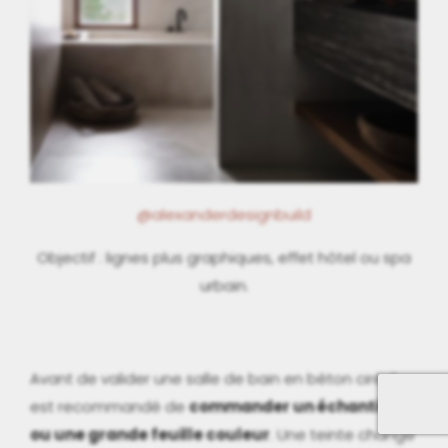
@alexanderdesignbuild
Objectif : lignes plus graphiques, effet hôtel ou spa
urbain.
Avant de valider une salle de bain en béton ciré, il
est recommandé de
commander un échantillon
ou une grande feuille couleur
. Une teinte change