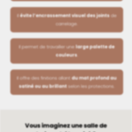
Il
évite l’encrassement visuel des joints
de
carrelage.
Il permet de travailler une
large palette de
couleurs
.
Il offre des finitions allant
du mat profond au
satiné ou au brillant
selon les protections.
Vous imaginez une salle de