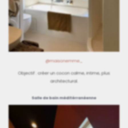
@maisonemme_
Objectif : créer un cocon calme, intime, plus
architectural.
Salle de bain méditérranéenne