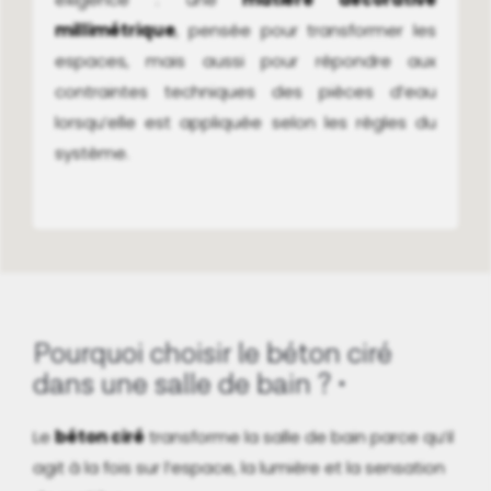
millimétrique
, pensée pour transformer les
espaces, mais aussi pour répondre aux
contraintes techniques des pi
èces d’eau
lorsqu’elle est appliquée selon les règles du
système.
Pourquoi choisir le béton ciré
dans une salle de bain ?
Le
béton ciré
transforme la salle de bain parce qu’il
agit à la fois sur l’espace, la lumière et la sensation