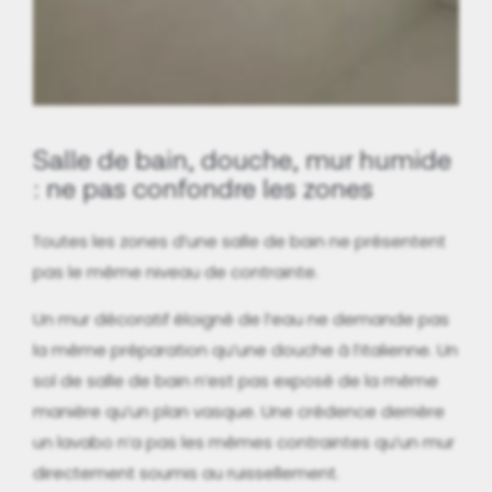
Salle de bain, douche, mur humide
: ne pas confondre les zones
Toutes les zones d’une salle de bain ne présentent
pas le même niveau de contrainte.
Un mur décoratif éloigné de l’eau ne demande pas
la même préparation qu’une douche à l’italienne. Un
sol de salle de bain n’est pas exposé de la même
manière qu’un plan vasque. Une crédence derrière
un lavabo n’a pas les mêmes contraintes qu’un mur
directement soumis au ruissellement.