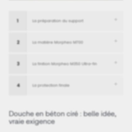
1
La préparation du support
2
La matière Morpheo M700
3
La finition Morpheo M350 Ultra-fin
4
La protection finale
Douche en béton ciré : belle idée,
vraie exigence