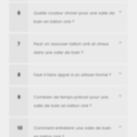
6
Quelle couleur choisir pour une salle de
bain en béton ciré ?
7
Peut-on associer béton ciré et chaux
dans une salle de bain ?
8
Faut-il faire appel à un artisan formé ?
9
Combien de temps prévoir pour une
salle de bain en béton ciré ?
10
Comment entretenir une salle de bain
en béton ciré ?