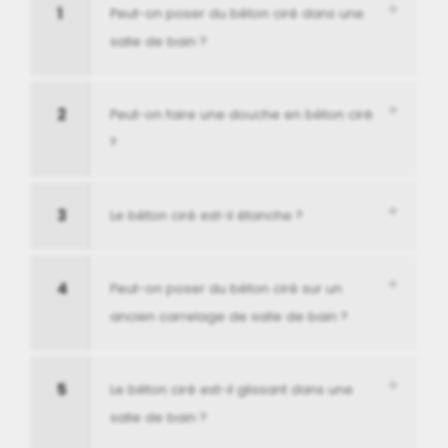
1
Peut-on poser du béton ciré dans une
salle de bain ?
2
Peut-on faire une douche en béton ciré
?
3
Le béton ciré est-il étanche ?
4
Peut-on poser du béton ciré sur un
ancien carrelage de salle de bain ?
5
Le béton ciré est-il glissant dans une
salle de bain ?