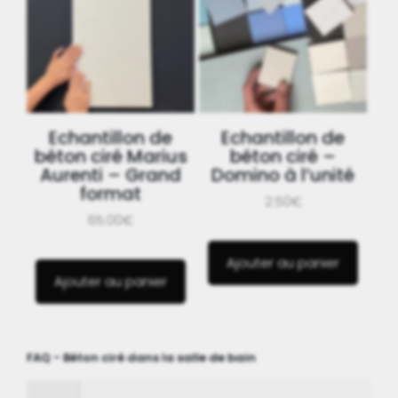
Echantillon de
Echantillon de
béton ciré Marius
béton ciré –
Aurenti – Grand
Domino à l’unité
format
2.50€
65.00€
Ajouter au panier
Ajouter au panier
FAQ - Béton ciré dans la salle de bain