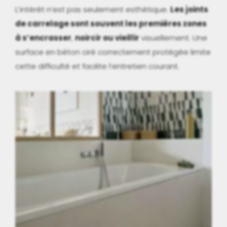
L’intérêt n’est pas seulement esthétique.
Les joints
de carrelage sont souvent les premières zones
à s’encrasser
,
noircir ou vieillir
visuellement. Une
surface en béton ciré correctement protégée limite
cette difficulté et facilite l’entretien courant.