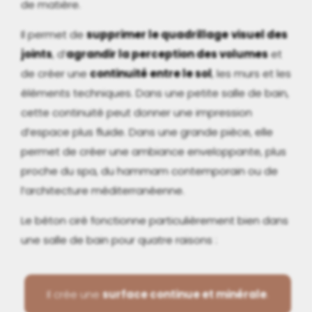
de matière.
Il permet de
supprimer le quadrillage
visuel des
joints
, d’
agrandir la perception des volumes
et
de créer une
continuité entre le sol
, les murs et les
éléments techniques. Dans une petite salle de bain,
cette continuité peut donner une impression
d’espace plus fluide. Dans une grande pièce, elle
permet de créer une ambiance enveloppante, plus
proche du spa, du hammam contemporain ou de
l’architecture méditerranéenne.
Le béton ciré fonctionne particulièrement bien dans
une salle de bain pour quatre raisons :
Il crée une
surface continue et minérale
.