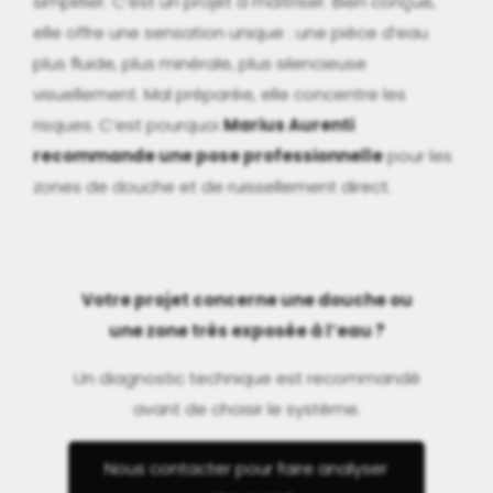
simplifier. C’est un projet à maîtriser. Bien conçue,
elle offre une sensation unique : une pièce d’eau
plus fluide, plus minérale, plus silencieuse
visuellement. Mal préparée, elle concentre les
risques. C’est pourquoi
Marius Aurenti
recommande une pose professionnelle
pour les
zones de douche et de ruissellement direct.
Votre projet concerne une douche ou
une zone très exposée à l’eau ?
Un diagnostic technique est recommandé
avant de choisir le système.
Nous contacter pour faire analyser