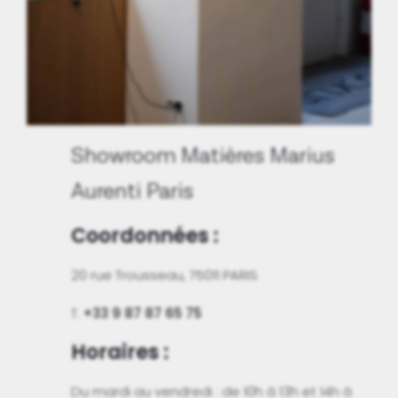
Showroom Matières Marius
Aurenti Paris
Coordonnées :
20 rue Trousseau, 75011 PARIS
T.
+33 9 87 87 65 75
Horaires :
Du mardi au vendredi : de 10h à 13h et 14h à