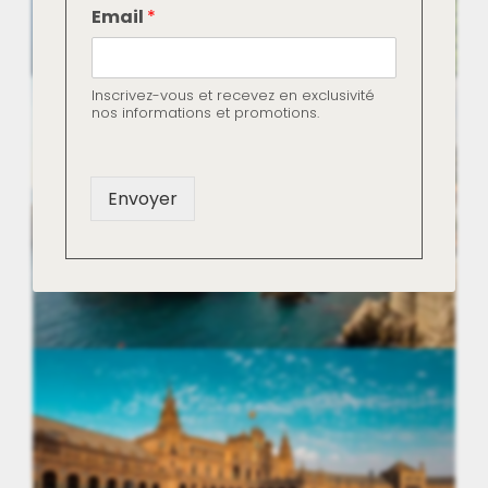
E
Email
*
m
a
i
l
Inscrivez-vous et recevez en exclusivité
E
nos informations et promotions.
Autriche
m
a
i
l
Envoyer
*
Croatie