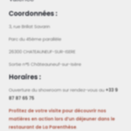
Coordonnées :
3, rue Brillat Savarin
Parc du 45ème parallèle
26300 CHATEAUNEUF-SUR-ISERE
Sortie n°5 Châteauneuf-sur-Isère
Horaires :
Ouverture du showroom sur rendez-vous au
+33 9
87 87 65 75
Profitez de votre visite pour découvrir nos
matières en action lors d’un déjeuner dans le
restaurant de La Parenthèse
.