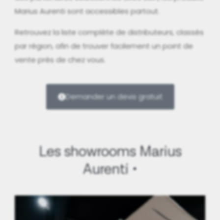
Marius Aurenti sont accessibles partout.
Retrouvez la liste complète de distributeurs, classés
par région, afin de trouver facilement un point de
vente près de chez vous.
Demander un devis gratuit
Les showrooms Marius
Aurenti