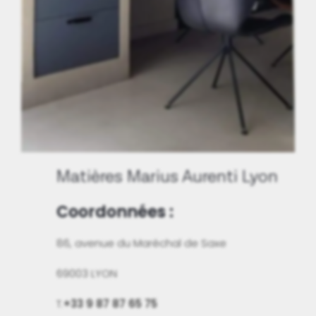
Matières Marius Aurenti Lyon
Coordonnées :
86, avenue du Maréchal de Saxe
69003 LYON
T.
+33 9 87 87 65 75