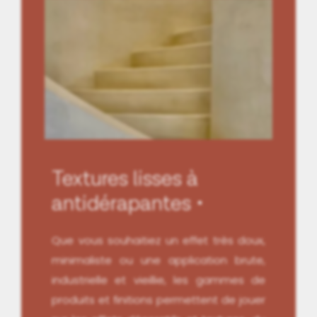
Textures lisses à
antidérapantes
Que vous souhaitiez un effet très doux,
minimaliste ou une application brute,
industrielle et vieillie, les gammes de
produits et finitions permettent de jouer