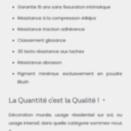
Garantie 15 ans sans fissuration intrinsèque
Résistance à la compression 44Mpa
Résistance traction adhérence
Classement glissance
30 tests résistance aux taches
Résistance abrasion
Pigment minéraux exclusivement en poudre
Blush
La Quantité c'est la Qualité !
Décoration murale, usage résidentiel sur sol, ou
usage intensif, dans quelle catégorie sommes-nous