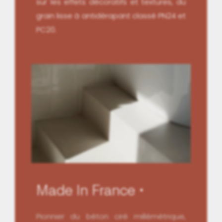
sur les effets décoratifs et textures, du
grain lisse à antidérapant classé PN24 et
PC20.
Made In France
Pionnier du béton ciré millémétrique,