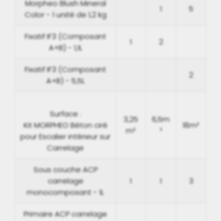
Morpheo Blush Mineral
1
5
Color - 1 unité de 1,2 kg
Fixatif IF3 (Composant
1
2
A+B) - 1,1L
Fixatif IF3 (Composant
2
A+B) - 5,5L
Surface :
3,25
6,5m
Kit MORPHEO Béton ciré
18m²
m²
²
pour Escalier intérieur sur
Carrelage
Sous couche ACP
carrelage
1
1
3
monocomposant - 1L
Primaire ACP carrelage