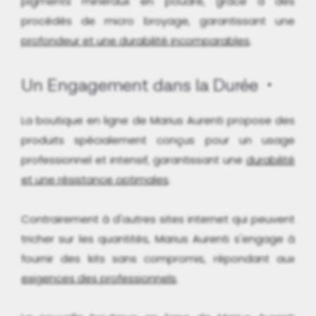
pigments minéraux en poudre, grâce à des
procédés de micro broyage, garantissant une
profondeur et une durabilité incomparables
.
Un Engagement dans la Durée
La boutique en ligne de Marius Aurenti propose des
produits spécialement conçus pour un usage
professionnel et intensif, garantissant une
durabilité
et une résistance optimales
.
Contrairement à d'autres sites internet qui peuvent
tricher sur les quantités, Marius Aurenti s'engage à
fournir des kits sans compromis, répondant aux
exigences des professionnels
.