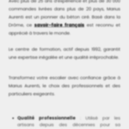
Avec plus de 25 ans d’expérience et plus de 30 000
commandes livrées dans plus de 20 pays, Marius
Aurenti est un pionnier du béton ciré. Basé dans la
Drôme, ce
savoir-faire français
est reconnu et
apprécié à travers le monde.
Le centre de formation, actif depuis 1992, garantit
une expertise inégalée et une qualité irréprochable.
Transformez votre escalier avec confiance grâce à
Marius Aurenti, le choix des professionnels et des
particuliers exigeants.
Qualité professionnelle
: Utilisé par les
artisans depuis des décennies pour sa