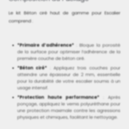
Le kit Béton ciré haut de gamme pour Escalier
comprend :
*Primaire d’adhérence*
: Bloque la porosité
de la surface pour optimiser l’adhérence de la
première couche de béton ciré.
*Béton ciré*
: Appliquez trois couches pour
atteindre une épaisseur de 2 mm, essentielle
pour la durabilité de votre escalier soumis à un
usage intensif.
*Protection haute performance*
: Après
ponçage, appliquez le vernis polyuréthane pour
une protection maximale contre les agressions
physiques et chimiques, facilitant le nettoyage.