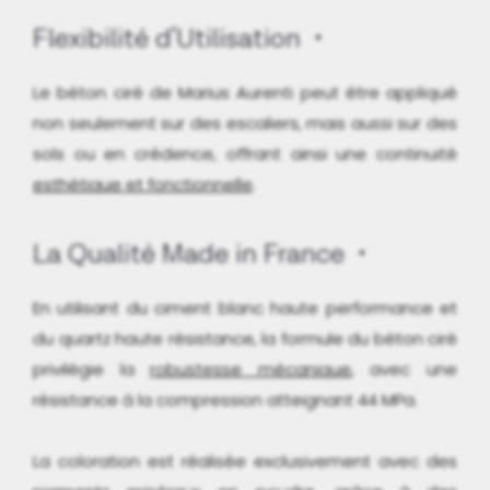
Flexibilité d'Utilisation
Le béton ciré de Marius Aurenti peut être appliqué
non seulement sur des escaliers, mais aussi sur des
sols ou en crédence, offrant ainsi une continuité
esthétique et fonctionnelle
.
La Qualité Made in France
En utilisant du ciment blanc haute performance et
du quartz haute résistance, la formule du béton ciré
privilégie la
robustesse mécanique
, avec une
résistance à la compression atteignant 44 MPa.
La coloration est réalisée exclusivement avec des