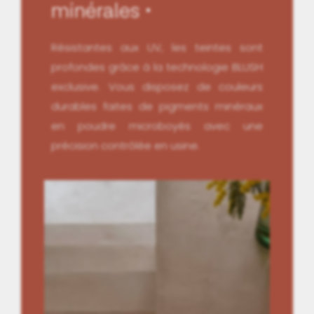
minérales
Résistantes aux UV, les teintes sont
profondes grâce à la technologie BLUSH
exclusive. Vous disposez de couleurs
durables faites de pigments minéraux
en poudre microboyés avec une
précision contrôlée en usine.