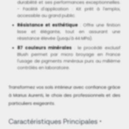
durabilité et ses performances exceptionnelles.
- Facilité d'application : Kit prêt à l'emploi,
accessible au grand public.
Résistance et esthétique
: Offre une finition
lisse et élégante, tout en assurant une
résistance élevée (jusqu'à 44 MPa).
87 couleurs minérales
: le procédé exclusif
Blush permet par micro broyage en France
l'usage de pigments minéraux purs au millième
contrôlés en laboratoire.
Transformez vos sols intérieur avec confiance grâce
à Marius Aurenti, le choix des professionnels et des
particuliers exigeants.
Caractéristiques Principales