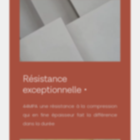
Résistance
exceptionnelle
44MPA une résistance à la compression
qui en fine épaisseur fait la différence
dans la durée