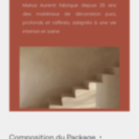
Marius Aurenti fabrique depuis 25 ans
des matériaux de décoration purs,
profonds et raffinés, adaptés à une vie
intense et saine
Composition du Package