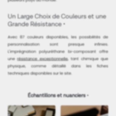
Un Large Choix de Couleurs et une
Grande Résistance
Avec 87 couleurs disponibles, les possibilités de
personnalisation sont presque infinies.
L'imprégnation polyuréthane bi-composant offre
une
résistance exceptionnelle
, tant chimique que
physique, comme détaillé dans les fiches
techniques disponibles sur le site.
Échantillons et nuanciers