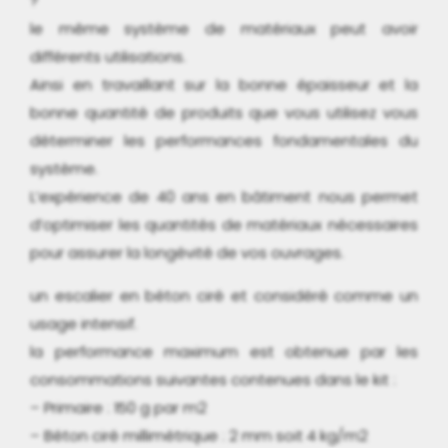
?
le même système de matériaux peut avoir
différents utilisations.
Ainsi en travaillant sur la bonne épaisseur et la
bonne quantité de produits que vous utilisez vous
déterminer les performances fondamentales du
système.
L’expérience de 40 ans en bâtiment nous permet
d’optimiser les quantités de matériaux nécessaires
pour assurer la longévité de vos ouvrages.
un escalier en béton ciré et considéré comme un
usage intensif.
la performance maximum est obtenue par les
consommations suivantes contenues dans le kit :
– Primaire : 150 g par m2
– Béton ciré millimétrique : 2 mm soit 4 kg/m2