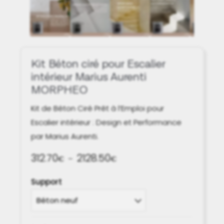
Kit Béton ciré pour Escalier
intérieur Marius Aurenti
MORPHEO
Kit de Béton Ciré Prêt à l’Emploi pour
Escalier intérieur : Design et Performance
par Marius Aurenti.
312.70
2128.50
Plage
€
–
€
de
Support
prix :
312.70€
à