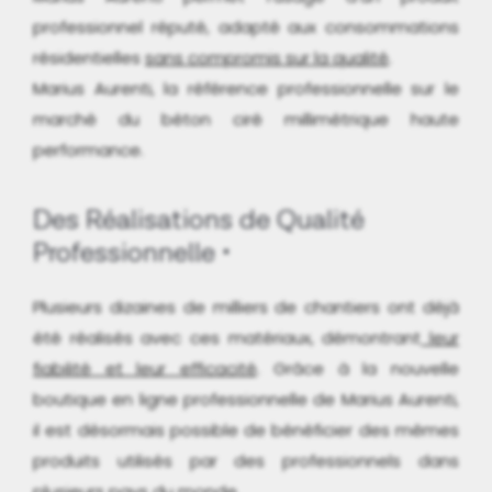
professionnel réputé, adapté aux consommations
résidentielles
sans compromis sur la qualité
.
Marius Aurenti, la référence professionnelle sur le
marché du béton ciré millimétrique haute
performance.
Des Réalisations de Qualité
Professionnelle
Plusieurs dizaines de milliers de chantiers ont déjà
été réalisés avec ces matériaux, démontrant
leur
fiabilité et leur efficacité
. Grâce à la nouvelle
boutique en ligne professionnelle de Marius Aurenti,
il est désormais possible de bénéficier des mêmes
produits utilisés par des professionnels dans
plusieurs pays du monde.