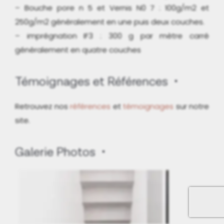
– Bouche pore n 5 et Vernis N0 7 : 100g/m2 et
250g/m2 généralement en une puis deux couches.
– imprégnation IF3 : 300 g par mètre carré
généralement en quatre couches
Témoignages et Références
Retrouvez nos
références
et
témoignages
sur notre
site.
Galerie Photos