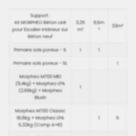
Support :
Kit MORPHEO Béton ciré
3,25
6,5m
33m²
pour Escalier intérieur sur
m²
²
Béton neuf
Primaire sols poreux - 1L
1
1
Primaire sols poreux - 5L
1
Morpheo M700 MID
(9,4kg) + Morpheo LPA
1
(2,66kg) + Morpheo
Blush
Morpheo M700 Classic
18,8kg + Morpheo LPA
1
5
5,32kg (Comp A+B)