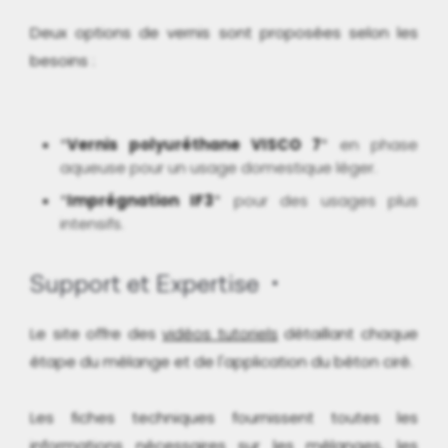
Deux options de vernis sont proposées selon les
besoins :
*
Vernis polyuréthane VISCO 7
* en phase
aqueuse pour un usage domestique léger.
*
Imprégnation IF3
* pour des usages plus
intensifs.
Support et Expertise
Le site offre des
vidéos tutoriels
détaillant chaque
étape du mélange et de l'application du béton ciré.
Les fiches techniques fournissent toutes les
informations nécessaires sur les mélanges, les