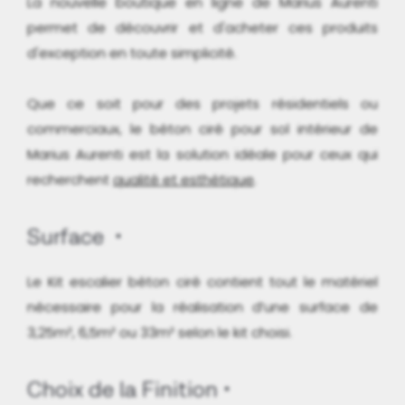
La nouvelle boutique en ligne de Marius Aurenti
permet de découvrir et d'acheter ces produits
d'exception en toute simplicité.
Que ce soit pour des projets résidentiels ou
commerciaux, le béton ciré pour sol intérieur de
Marius Aurenti est la solution idéale pour ceux qui
recherchent
qualité et esthétique
.
Surface
Le Kit escalier béton ciré contient tout le matériel
nécessaire pour la réalisation d’une surface de
3,25m², 6,5m² ou 33m² selon le kit choisi.
Choix de la Finition