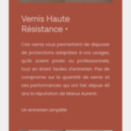
Vernis Haute
Résistance
Ces vernis vous permettent de disposer
de protections adaptées à vos usages,
qu'ils soient privés ou professionnels,
tout en étant faciles d'entretien. Pas de
compromis sur la quantité de vernis et
ses performances qui ont fait depuis 40
ans la réputation de Marius Aurenti .
Un entretien simplifié.