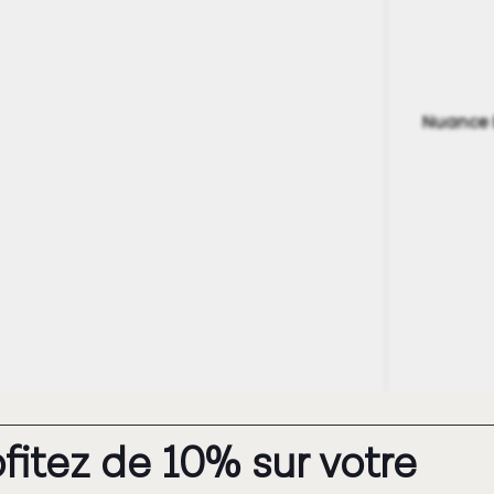
Nuance 
fitez de 10% sur votre