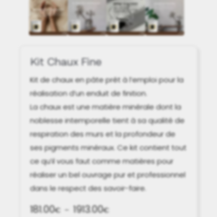
Kit Chaux Fine
Kit de chaux en pâte prêt à l’emploi pour la
réalisation d’un enduit de finition.
La chaux est une matière minérale dont la
noblesse intemporelle tient à sa qualité de
respiration des murs et la profondeur de
ses pigments minéraux. Ce kit contient tout
ce qu’il vous faut comme matières pour
réaliser un bel ouvrage pur et professionnel
dans le respect des savoir-faire.
181.00
1913.00
Plage
€
–
€