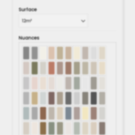
de
Surface
prix :
181.00€
à
1913.00€
Nuances