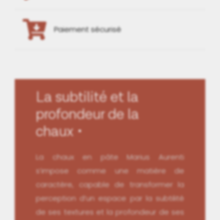
Paiement sécurisé
La subtilité et la
profondeur de la
chaux
La chaux en pâte Marius Aurenti
s’impose comme une matière de
caractère, capable de transformer la
perception d’un espace par la subtilité
de ses textures et la profondeur de ses