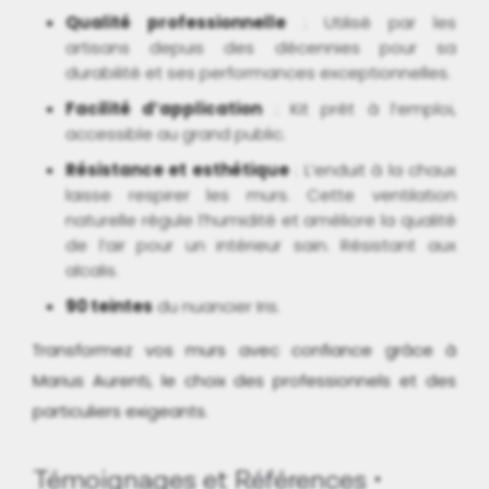
Qualité professionnelle
: Utilisé par les
artisans depuis des décennies pour sa
durabilité et ses performances exceptionnelles.
Facilité d’application
: Kit prêt à l’emploi,
accessible au grand public.
Résistance et esthétique
: L’enduit à la chaux
laisse respirer les murs. Cette ventilation
naturelle régule l’humidité et améliore la qualité
de l’air pour un intérieur sain. Résistant aux
alcalis.
90 teintes
du nuancier Iris.
Transformez vos murs avec confiance grâce à
Marius Aurenti, le choix des professionnels et des
particuliers exigeants.
Témoignages et Références