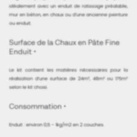
idéalement avec un enduit de ratissage préalable,
mur en béton, en chaux ou d’une ancienne peinture
ou enduit.
Surface de la Chaux en Pâte Fine
Enduit
Le kit contient les matières nécessaires pour la
réalisation d’une surface de 24m², 48m² ou 175m²
selon le kit choisi.
Consommation
Enduit : environ 0,5 – 1kg/m2 en 2 couches.