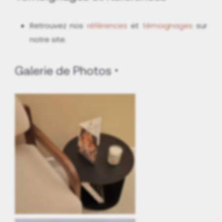
Retrouvez nos
références
et
témoignages
sur
notre site.
Galerie de Photos