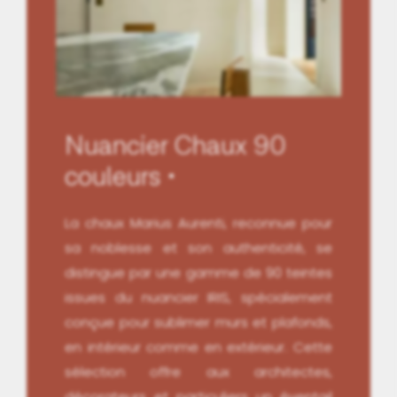
Nuancier Chaux 90
couleurs
La chaux Marius Aurenti, reconnue pour
sa noblesse et son authenticité, se
distingue par une gamme de 90 teintes
issues du nuancier IRIS, spécialement
conçue pour sublimer murs et plafonds,
en intérieur comme en extérieur. Cette
sélection offre aux architectes,
décorateurs et particuliers un éventail