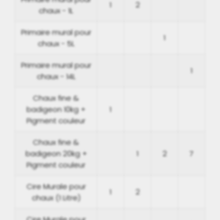
1
2
chaux - 1L
Primaire mural pour
1
chaux - 5L
Primaire mural pour
1
chaux - 14L
Chaux fine &
badigeon 10kg +
1
Pigment couleur
Chaux fine &
badigeon 20kg +
1
2
7
Pigment couleur
Cire Murale pour
1
2
chaux (1 Litre)
Cire Murale pour