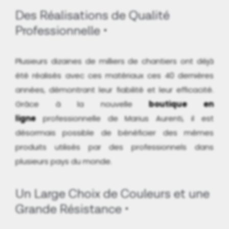
Des Réalisations de Qualité
Professionnelle
Plusieurs dizaines de milliers de chantiers ont déjà
été réalisés avec ces matériaux ces 40 dernières
années, démontrant leur fiabilité et leur efficacité.
Grâce à la nouvelle
boutique en
ligne
professionnelle de Marius Aurenti, il est
désormais possible de bénéficier des mêmes
produits utilisés par des professionnels dans
plusieurs pays du monde.
Un Large Choix de Couleurs et une
Grande Résistance