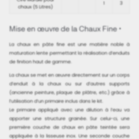
1
3
chaux (5 Litres)
Mise en œuvre de la Chaux Fine
La chaux en pâte fine est une matière noble à
maturation lente permettant la réalisation d’enduits
de finition haut de gamme.
La chaux se met en œuvre directement sur un corps
d’enduit à la chaux ou sur d’autres supports
(ancienne peinture, plaque de plâtre, etc.) grâce à
l’utilisation d’un primaire inclus dans le kit.
Le primaire appliqué avec une dilution à l’eau va
apporter une structure grainée. Sur celui-ci, une
première couche de chaux en pâte teintée sera
appliquée à la lisseuse inox. Une seconde couche