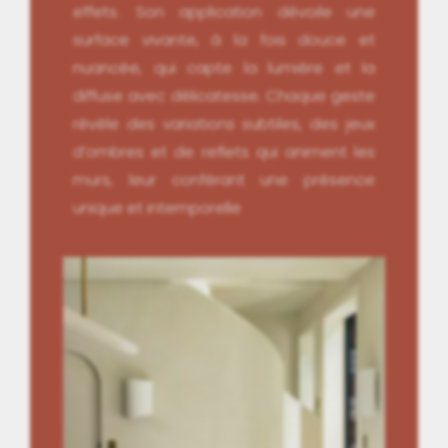
effets. Son application dévoile une
surface vivante, à la fois douce et
nuancée, qui capte la lumière et la
diffuse avec délicatesse. Chaque geste
révèle des variations subtiles, des jeux
d’ombres et de reflets qui animent les
murs, leur conférant une présence
unique et intemporelle