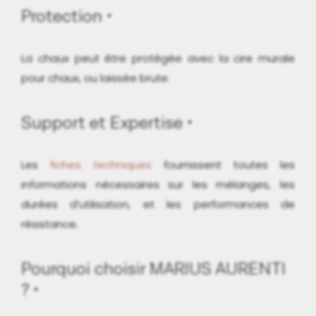
Protection
La chaux peut être protégée avec la cire murale
pour chaux, ou laissée brute.
Support et Expertise
Les
fiches techniques
fournissent toutes les
informations nécessaires sur les mélanges, les
durées d’utilisation, et les performances de
résistance.
Pourquoi choisir MARIUS AURENTI
?