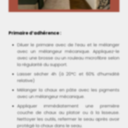
Primaire d’adhérence :
Diluer le primaire avec de l’eau et le mélanger
avec un mélangeur mécanique. Appliquez-le
avec une brosse ou un rouleau microfibre selon
la régularité du support.
Laisser sécher 4h (à 20°C et 60% d’humidité
relative)
Mélanger la chaux en pâte avec les pigments
avec un mélangeur mécanique.
Appliquer immédiatement une première
couche de chaux au platoir ou à la lisseuse.
Nettoyer les outils, refermer le seau après avoir
protégé la chaux dans le seau.