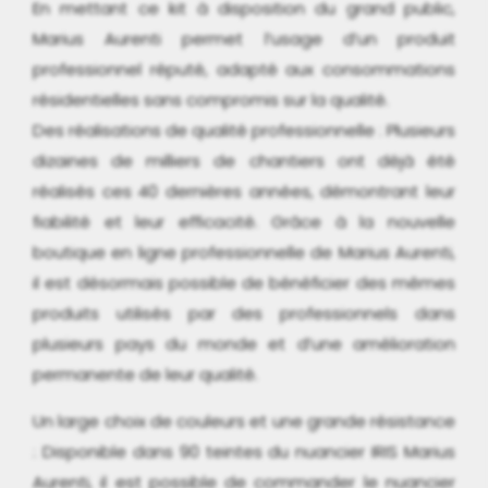
En mettant ce kit à disposition du grand public,
Marius Aurenti permet l’usage d’un produit
professionnel réputé, adapté aux consommations
résidentielles sans compromis sur la qualité.
Des réalisations de qualité professionnelle : Plusieurs
dizaines de milliers de chantiers ont déjà été
réalisés ces 40 dernières années, démontrant leur
fiabilité et leur efficacité. Grâce à la nouvelle
boutique en ligne professionnelle de Marius Aurenti,
il est désormais possible de bénéficier des mêmes
produits utilisés par des professionnels dans
plusieurs pays du monde et d’une amélioration
permanente de leur qualité.
Un large choix de couleurs et une grande résistance
: Disponible dans 90 teintes du nuancier IRIS Marius
Aurenti, il est possible de commander le nuancier