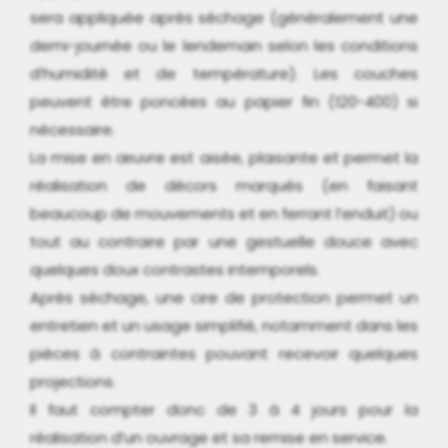
sera appliquée après séchage (généralement une
demi-journée ou le lendemain selon les conditions
d’humidité et de température). Les couches
peuvent être poncées au papier fin (120-400) si
nécessaire.
La mise en œuvre est aisée, plaisante et permet la
réalisation de décors marqués (en faisant
beaucoup de mouvements et en ferrant l’enduit) ou
tout au contraire par une gestuelle douce avec
quelques doux contrastes intemporels.
Après séchage, une cire de protection permet un
entretien et un usage simplifié, notamment dans les
pièces à contraintes pouvant recevoir quelques
projections.
Il faut compter donc de 3 à 4 jours pour la
réalisation d’un ouvrage et sa remise en service.