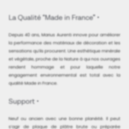
La Qualité “Made in France”
Depuis 40 ans, Marius Aurenti innove pour améliorer
la performance des matériaux de décoration et les
sensations qu’ils procurent. Une esthétique minérale
et végétale, proche de la Nature à qui nos ouvrages
rendent hommage et pour laquelle notre
engagement environnemental est total avec la
qualité Made in France.
Support
Neuf ou ancien avec une bonne planéité. Il peut
s’agir de plaque de plâtre brute ou préparée