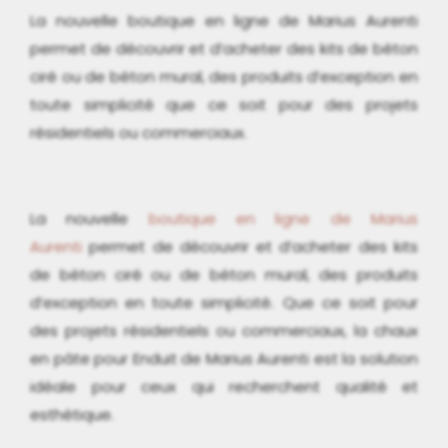
La nouvelle boutique en ligne de Marius Aurenti
permet de découvrir et d’acheter des kits de béton
ciré ou de béton mural, des produits d’exception en
toute simplicité que ce soit pour des projets
résidentiels ou commerciaux.
La nouvelle
boutique en ligne de Marius
Aurenti
permet de découvrir et d’acheter des kits
de béton ciré ou de béton mural, des produits
d’exception en toute simplicité. Que ce soit pour
des projets résidentiels ou commerciaux, la chaux
en pâte pour Enduit de Marius Aurenti est la solution
idéale pour ceux qui recherchent qualité et
esthétique.