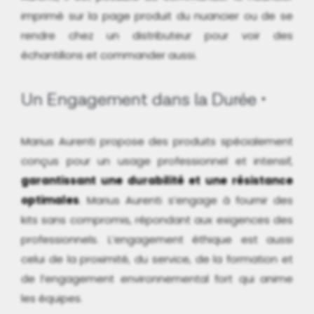
imprimé sur la page produit du nuancier ou de se
rendre chez un distributeur pour voir des
échantillons et commander aussi.
Un Engagement dans la Durée
Marius Aurenti propose des produits spécialement
conçus pour un usage professionnel et intensif,
garantissant une durabilité et une résistance
optimales
. Marius Aurenti s’engage à fournir des
kits sans compromis, répondant aux exigences des
professionnels. L’engagement éthique est aussi
celui de la proximité, du service, de la formation et
de l’engagement environnemental fort qui anime
les équipes.