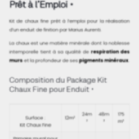
Prêt à l’Emploi
Kit de chaux fine prêt à l’emploi pour la réalisation
d’un enduit de finition par Marius Aurenti.
La chaux est une matière minérale dont la noblesse
intemporelle tient à sa qualité de
respiration des
murs
et la profondeur de ses
pigments minéraux
.
Composition du Package Kit
Chaux Fine pour Enduit
24m
48m
175
Surface :
12m²
²
²
m²
Kit Chaux Fine
Primaire mural pour