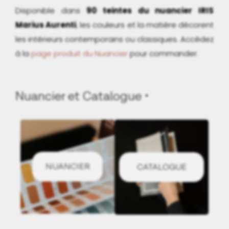
Disponible dans
90 teintes du nuancier IRIS
Marius Aurenti
, les couleurs et la matière décorent
les intérieurs contemporains ou classiques. Accédez
à la
page produit du Nuancier
pour commander.
Nuancier et Catalogue
NUANCIER
CATALOGUE