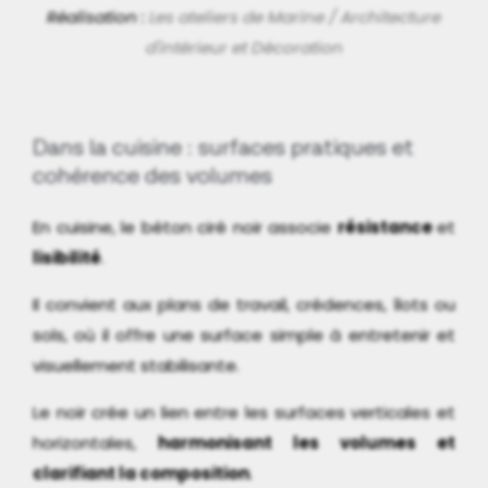
Réalisation :
Les ateliers de Marine / Architecture
d'intérieur et Décoration
Dans la cuisine : surfaces pratiques et
cohérence des volumes
En cuisine, le béton ciré noir associe
résistance
et
lisibilité
.
Il convient aux plans de travail, crédences, îlots ou
sols, où il offre une surface simple à entretenir et
visuellement stabilisante.
Le noir crée un lien entre les surfaces verticales et
horizontales,
harmonisant les volumes et
clarifiant la composition
.