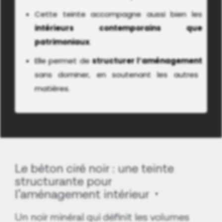
Cette teinte accompagne aussi bien les
intérieurs contemporains
que
patrimoniaux
.
Elle permet de
structurer l’aménagement
sans dominer, en soutenant les autres
matières.
Le béton ciré noir : une teinte
structurante pour
l’aménagement intérieur
Un noir minéral qui définit les volumes