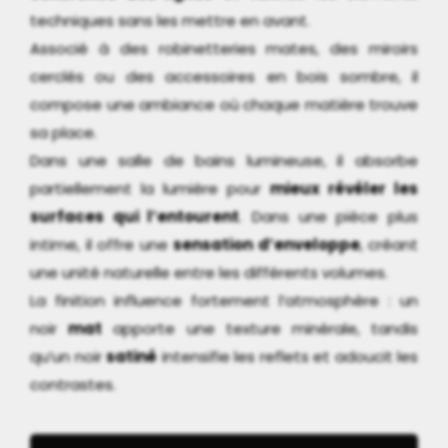
techniques sans les mettre en avant.
Associé à des robinetteries mates, des miroirs
cerclés ou des accessoires en bois sombre, il
compose une ambiance où chaque matière trouve
sa place.
Dans une salle de bains lumineuse, il absorbe
partiellement la lumière pour
mieux révéler les
surfaces qui l’entourent
. Dans une pièce plus
intime, il offre une
sensation d’enveloppe
, créant
une unité naturelle entre les différents volumes.
La finition influence fortement l’atmosphère : un
noir
mat
apporte une texture minérale, tandis
qu’un noir
satiné
intensifie les reflets et adoucit les
contrastes.