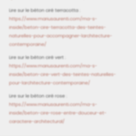
Lire sur le béton ciré terracotta :
https://www.mariusaurenti.com/ma-s-
inside/beton-cire-terracotta-des-teintes-
naturelles-pour-accompagner-larchitecture-
contemporaine/
Lire sur le béton ciré vert :
https://www.mariusaurenti.com/ma-s-
inside/beton-cire-vert-des-teintes-naturelles-
pour-larchitecture-contemporaine/
Lire sur le béton ciré rose :
https://www.mariusaurenti.com/ma-s-
inside/beton-cire-rose-entre-douceur-et-
caractere-architectural/