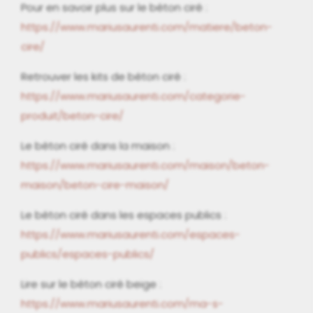
Pour en savoir plus sur le béton ciré :
https://www.mariusaurenti.com/matiere/beton-
cire/
Retrouver les kits de béton ciré :
https://www.mariusaurenti.com/categorie-
produit/beton-cire/
Le béton ciré dans la maison :
https://www.mariusaurenti.com/maison/beton-
maison/beton-cire-maison/
Le béton ciré dans les espaces publics :
https://www.mariusaurenti.com/espaces-
publics/espaces-publics/
Lire sur le béton ciré beige :
https://www.mariusaurenti.com/ma-s-