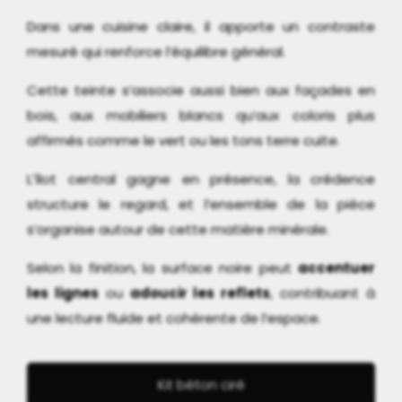
Dans une cuisine claire, il apporte un contraste
mesuré qui renforce l’équilibre général.
Cette teinte s’associe aussi bien aux façades en
bois, aux mobiliers blancs qu’aux coloris plus
affirmés comme le vert ou les tons terre cuite.
L’îlot central gagne en présence, la crédence
structure le regard, et l’ensemble de la pièce
s’organise autour de cette matière minérale.
Selon la finition, la surface noire peut
accentuer
les lignes
ou
adoucir les reflets
, contribuant à
une lecture fluide et cohérente de l’espace.
Kit béton ciré