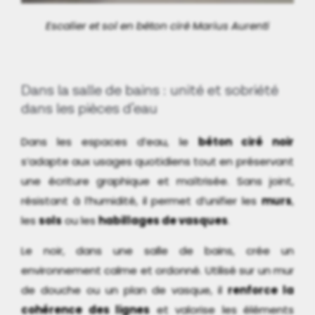
Escalier et sol en béton ciré Marius Aurenti
Dans la salle de bains : unité et sobriété
dans les pièces d’eau
Dans les espaces d’eau, le
béton ciré noir
s’adapte aux usages quotidiens tout en préservant
une écriture graphique et maîtrisée. Sans joint,
résistant à l’humidité, il permet d’unifier les
murs
,
les
sols
ou les
habillages de vasques
.
Le noir, dans une salle de bains, crée un
environnement calme et ordonné. Utilisé sur un mur
de douche ou un plan de vasque, il
renforce la
cohérence des lignes
et valorise les éléments