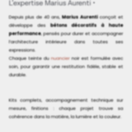
L’expertise Marius Aurenti
Depuis plus de 40 ans,
Marius Aurenti
conçoit et
développe des
bétons décoratifs à haute
performance
, pensés pour durer et accompagner
l’architecture intérieure dans toutes ses
expressions.
Chaque teinte du
nuancier
noir est formulée avec
soin, pour garantir une restitution fidèle, stable et
durable.
Kits complets, accompagnement technique sur
mesure, finitions : chaque projet trouve sa
cohérence dans la matière, la lumière et la couleur.