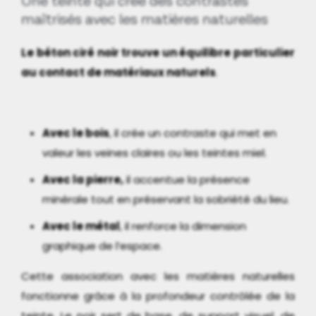
Une teinte qui crée des contrastes
maîtrisés avec les matières naturelles
Le béton ciré noir trouve un équilibre particulier
au contact de matériaux naturels
.
Avec le bois
, il crée un contraste qui met en
valeur les veines claires ou les teintes miel.
Avec la pierre,
il accentue la présence
minérale tout en préservant la sobriété du lieu.
Avec le métal
, il renforce la dimension
graphique de l’espace.
Cette association avec les matières naturelles
fonctionne grâce à la profondeur contrôlée de la
teinte. Le noir sert de base, de support visuel, de