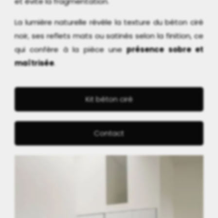
et évite la fragmentation.
La lumière naturelle révèle la texture du béton ciré
noir, ses reflets mats ou satinés selon la finition, ce
qui confère à la pièce une
présence sobre et
maîtrisée
.
Kit béton ciré
Contact