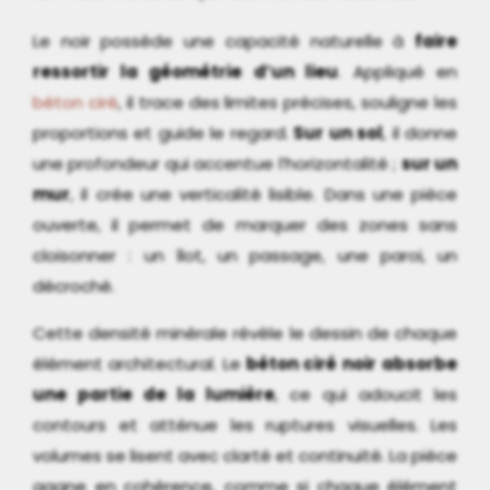
Le noir possède une capacité naturelle à
faire
ressortir la géométrie d’un lieu
. Appliqué en
béton ciré
, il trace des limites précises, souligne les
proportions et guide le regard.
Sur un sol
, il donne
une profondeur qui accentue l’horizontalité ;
sur un
mur
, il crée une verticalité lisible. Dans une pièce
ouverte, il permet de marquer des zones sans
cloisonner : un îlot, un passage, une paroi, un
décroché.
Cette densité minérale révèle le dessin de chaque
élément architectural. Le
béton ciré noir
absorbe
une partie de la lumière
, ce qui adoucit les
contours et atténue les ruptures visuelles. Les
volumes se lisent avec clarté et continuité. La pièce
gagne en cohérence, comme si chaque élément