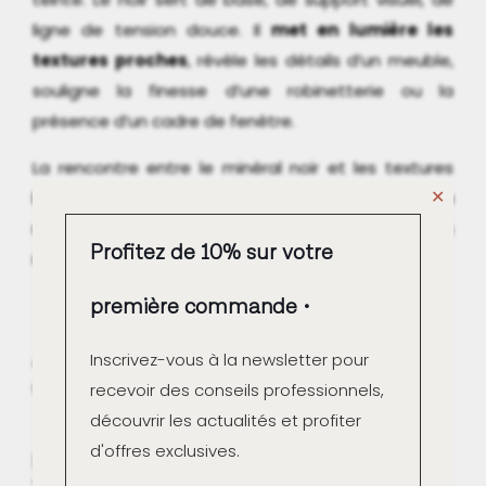
ligne de tension douce. Il
met en lumière les
textures proches
, révèle les détails d’un meuble,
souligne la finesse d’une robinetterie ou la
présence d’un cadre de fenêtre.
La rencontre entre le minéral noir et les textures
✕
brutes donne une atmosphère équilibrée : la
matière noire ancre l’espace, tandis que les
Profitez de 10% sur votre
matériaux naturels l’ouvrent et le réchauffent.
première commande
Applications du béton ciré noir
Inscrivez-vous à la newsletter pour
dans les espaces contemporains
recevoir des conseils professionnels,
découvrir les actualités et profiter
d'offres exclusives.
Dans le salon : profondeur et stabilité
visuelle