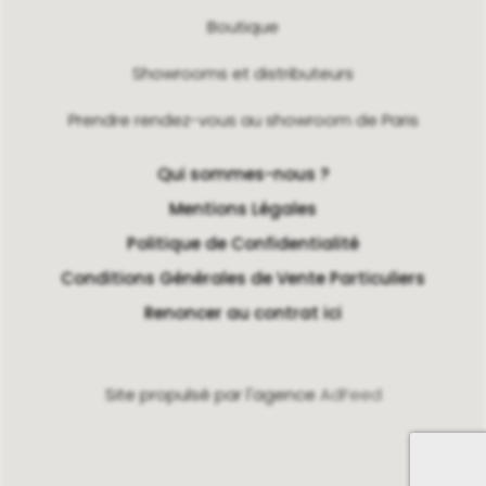
Boutique
Showrooms et distributeurs
Prendre rendez-vous au showroom de Paris
Qui sommes-nous ?
Mentions Légales
Politique de Confidentialité
Conditions Générales de Vente Particuliers
Renoncer au contrat ici
Site propulsé par l'agence
AdFeed