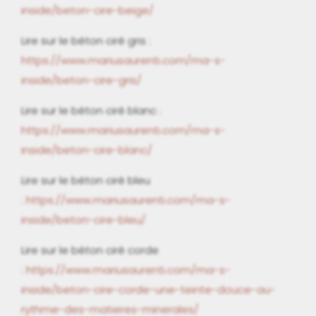
inside/beton-cire-beige/
Lire sur le béton ciré gris :
https://www.mariusaurenti.com/ma-s-
inside/beton-cire-gris/
Lire sur le béton ciré blanc :
https://www.mariusaurenti.com/ma-s-
inside/beton-cire-blanc/
Lire sur le béton ciré bleu
:
https://www.mariusaurenti.com/ma-s-
inside/beton-cire-bleu/
Lire sur le béton ciré corde
:
https://www.mariusaurenti.com/ma-s-
inside/beton-cire-corde-une-teinte-douce-au-
rythme-des-matieres-minerales/