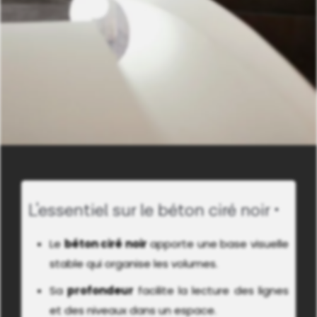
L'essentiel sur le béton ciré noir
Le
béton ciré noir
apporte une base visuelle
stable qui organise les volumes.
Sa
profondeur
facilite la lecture des lignes
et des niveaux dans un espace.