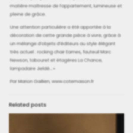
matière maîtresse de l’appartement, lumineuse et
pleine de grâce.
Une attention particulière a été apportée à la
décoration de cette grande pièce à vivre, grâce à
un mélange d’objets d’éditeurs au style élégant
très actuel : rocking chair Eames, fauteuil Marc
Newson, tabouret et étagères La Chance,
lampadaire Jieldé… »
Par Marion Gaillien, www.cotemaison.fr
Related posts