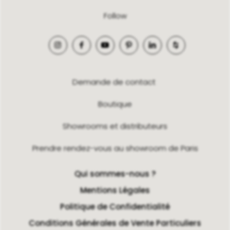
Follow
Demande de contact
Boutique
Showrooms et distributeurs
Prendre rendez-vous au showroom de Paris
Qui sommes-nous ?
Mentions Légales
Politique de Confidentialité
Conditions Générales de Vente Particuliers