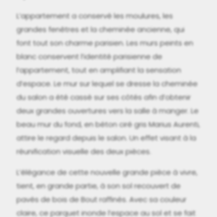
L’appartement a conservé les moulures, les
grandes fenêtres et la cheminée ancienne, qui
font tout son charme parisien. Les murs peints en
blanc conservent l’identité parisienne de
l’appartement, tout en amplifiant la sensation
d’espace. Le mur sur lequel se dresse la cheminée
du salon a été cassé sur ses côtés afin d’obtenir
deux grandes ouvertures vers la salle à manger. Le
beau mur du fond, en béton ciré gris Marius Aurenti,
attire le regard depuis le salon. Un effet visant à la
réunification visuelle des deux pièces.
L’élégance de cette nouvelle grande pièce à vivre,
tient, en grande partie, à son sol recouvert de
pavés de bois de Bout raffinés. Avec sa couleur
claire, ce parquet inonde l’espace au sol et se fait