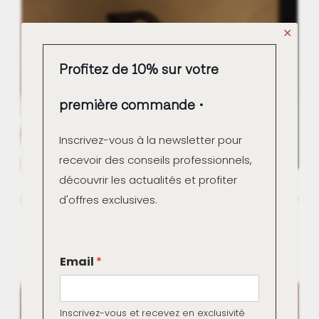
✕
Profitez de 10% sur votre
première commande
Inscrivez-vous à la newsletter pour
recevoir des conseils professionnels,
découvrir les actualités et profiter
d'offres exclusives.
Couleurs Marius Aurenti chaudes et froides : impact sur
l’espace et la matière
Read more
E
Email
*
m
a
i
l
Inscrivez-vous et recevez en exclusivité