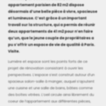
appartement parisien de 82 m2 dispose
désormais d’une belle pièce à vivre, spacieuse
et lumineuse. C’est grâce à un important
travail sur la structure, qui a permis de réunir
deux appartements de 41 m2 pour n’en faire
qu’un, que le jeune couple de propriétaires a
pu s’offrir un espace de vie de qualité à Paris.
Visite.
Lumière et espace sont les points forts de ce
projet de rénovation consistant à ouvrir les
perspectives. L’espace s’est construit autour d’un
spacieux salon-salle à manger, auquel s’ajoutent
une cuisine et une salle de bains, bâties comme
des boîtes vitrées. L’oeil circule ainsi librement du
coeur de l’appartement aux différentes pièces,