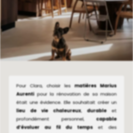
Pour Clara, choisir les
matières Marius
Aurenti
pour la rénovation de sa maison
était une évidence. Elle souhaitait créer un
lieu de vie chaleureux
,
durable
et
profondément personnel,
capable
d’évoluer au fil du temps
et des