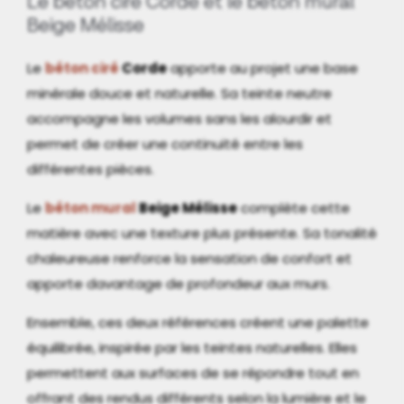
Le béton ciré Corde et le béton mural
Beige Mélisse
Le
béton ciré
Corde
apporte au projet une base
minérale douce et naturelle. Sa teinte neutre
accompagne les volumes sans les alourdir et
permet de créer une continuité entre les
différentes pièces.
Le
béton mural
Beige Mélisse
complète cette
matière avec une texture plus présente. Sa tonalité
chaleureuse renforce la sensation de confort et
apporte davantage de profondeur aux murs.
Ensemble, ces deux références créent une palette
équilibrée, inspirée par les teintes naturelles. Elles
permettent aux surfaces de se répondre tout en
offrant des rendus différents selon la lumière et le