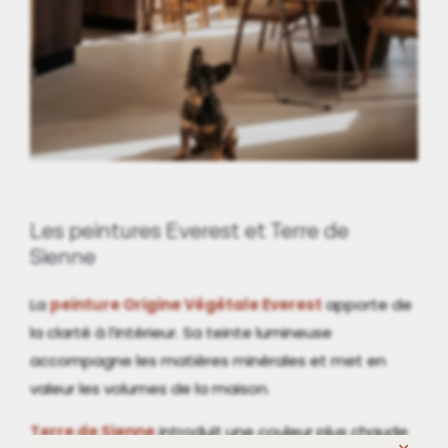
Les peintures Everest et Terre de
Sienne
La
peinture Origine Végétale Everest
apporte de
la clarté à l’intérieur. Sa teinte lumineuse
accompagne les matières minérales et met en
valeur les volumes de la maison.
Terre de Sienne
introduit une couleur plus chaude