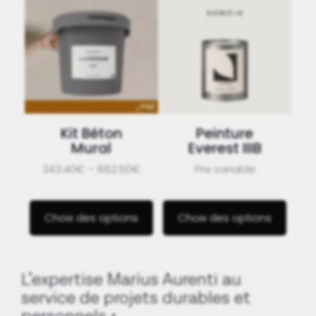
Kit Béton
Peinture
Mural
Everest IIIB
343.40€ – 682.50€
Prix variable
Choix des options
Choix des options
L’expertise Marius Aurenti au
service de projets durables et