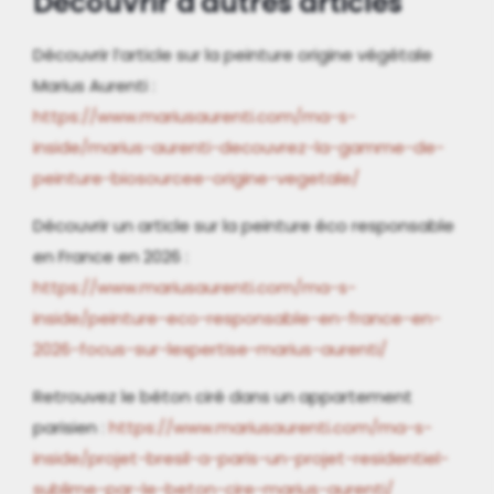
Découvrir d'autres articles
Découvrir l’article sur la peinture origine végétale
Marius Aurenti :
https://www.mariusaurenti.com/ma-s-
inside/marius-aurenti-decouvrez-la-gamme-de-
peinture-biosourcee-origine-vegetale/
Découvrir un article sur la peinture éco responsable
en France en 2026 :
https://www.mariusaurenti.com/ma-s-
inside/peinture-eco-responsable-en-france-en-
2026-focus-sur-lexpertise-marius-aurenti/
Retrouvez le béton ciré dans un appartement
parisien :
https://www.mariusaurenti.com/ma-s-
inside/projet-bresil-a-paris-un-projet-residentiel-
sublime-par-le-beton-cire-marius-aurenti/