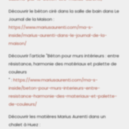
Découvrir le béton ciré dans la salle de bain dans Le
Journal de la Maison :
https://www.mariusaurenti.com/ma-s-
inside/marius-aurenti-dans-le-journal-de-la-
maison/
Découvrir l'article "Béton pour murs intérieurs : entre
résistance, harmonie des matériaux et palette de
couleurs
" :
https://www.mariusaurenti.com/ma-s-
inside/beton-pour-murs-interieurs-entre-
resistance-harmonie-des-materiaux-et-palette-
de-couleurs/
Découvrir les matières Marius Aurenti dans un
chalet à Huez :