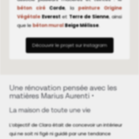
béton ciré
Corde
, la
peinture Origine
Végétale
Everest
et
Terre de Sienne
, ainsi
que le
béton mural
Beige Mélisse
.
Découvrir le projet sur Instagram
Une rénovation pensée avec les
matières Marius Aurenti
La maison de toute une vie
L’objectif de Clara était de concevoir un intérieur
qui ne soit ni figé ni guidé par une tendance