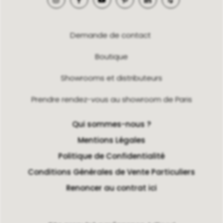
Demande de contact
Boutique
Showrooms et distributeurs
Prendre rendez-vous au showroom de Paris
Qui sommes-nous ?
Mentions Légales
Politique de Confidentialité
Conditions Générales de Vente Particuliers
Renoncer au contrat ici