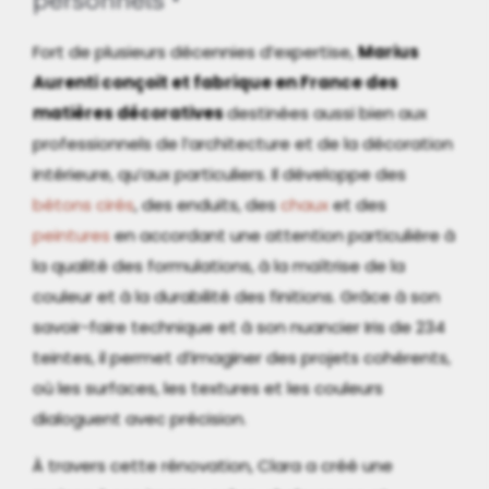
personnels
Fort de plusieurs décennies d’expertise,
Marius
Aurenti conçoit et fabrique en France des
matières décoratives
destinées aussi bien aux
professionnels de l’architecture et de la décoration
intérieure, qu’aux particuliers. Il développe des
bétons cirés
, des enduits, des
chaux
et des
peintures
en accordant une attention particulière à
la qualité des formulations, à la maîtrise de la
couleur et à la durabilité des finitions. Grâce à son
savoir-faire technique et à son nuancier Iris de 234
teintes, il permet d’imaginer des projets cohérents,
où les surfaces, les textures et les couleurs
dialoguent avec précision.
À travers cette rénovation, Clara a créé une