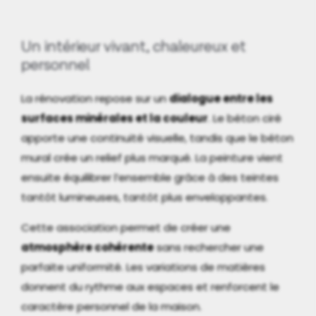
Un intérieur vivant, chaleureux et
personnel
La rénovation repose sur un
dialogue entre les
surfaces minérales et la couleur
. Le béton ciré
apporte une continuité visuelle, tandis que le béton
mural crée un relief plus marqué. La peinture vient
ensuite équilibrer l’ensemble grâce à des teintes
tantôt lumineuses, tantôt plus enveloppantes.
Cette association permet de créer une
atmosphère cohérente
sans rechercher une
parfaite uniformité. Les variations de matières
donnent du rythme aux espaces et renforcent le
caractère personnel de la maison.