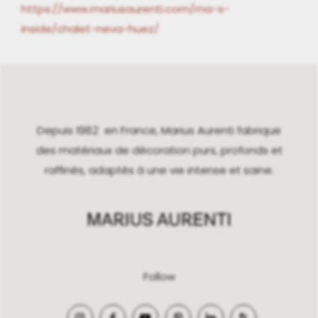
https://www.mariusaurenti.com/ma-s-
inside/chalet-neva-huez/
Depuis 1982 en France, Marius Aurenti fabrique
des matériaux de décoration purs, profonds et
raffinés, adaptés à une vie intense et saine.
Follow