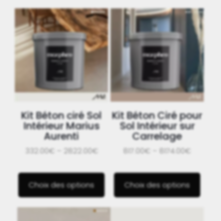
Kit Béton ciré Sol
Kit Béton Ciré pour
Intérieur Marius
Sol Intérieur sur
Aurenti
Carrelage
332.00€ – 2822.00€
817.00€ – 8174.00€
Choix des options
Choix des options