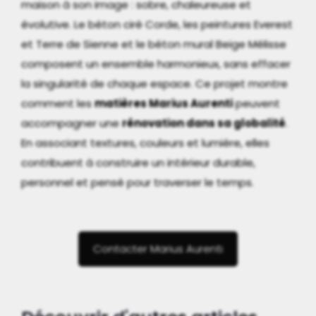
maison à son image : sobre, chaleureuse et
évolutive. Le béton ciré Corde, les peintures Everest
et Terre de Sienne et le béton mural Beige Mélisse
composent un ensemble harmonieux, sans effacer
la singularité de chaque espace. Ce projet montre
comment les
matières Marius Aurenti
peuvent
accompagner une
rénovation dans sa globalité
.
En associant textures, couleurs et lumière, elles
contribuent à construire un intérieur durable,
personnel et pensé pour traverser le temps.
Contacter Marius Aurenti