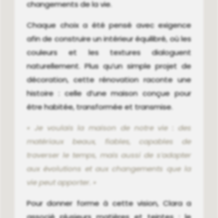
changements de la vie.
Chaque choix a été pensé avec exigence
afin de construire un intérieur équilibré, où les
couleurs et les textures dialoguent
naturellement. Plus qu’un simple projet de
décoration, cette rénovation raconte une
histoire : celle d’une maison conçue pour
être habitée, transformée et transmise.
« Je voulais la maison de notre vie : des
matériaux beaux, fiables, capables de
traverser le temps, mais aussi de s’adapter
aux évolutions et aux changements que la
vie peut apporter. »
Pour donner forme à cette vision, Clara a
associé plusieurs matières et teintes : le