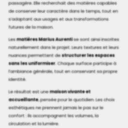
passagère. Elle recherchait des matières capables
de conserver leur caractère dans le temps, tout en
s’adaptant aux usages et aux transformations
futures de la maison.
Les
matières Marius Aurenti
se sont ainsi inscrites
naturellement dans le projet. Leurs textures et leurs
nuances permettent de
structurer les espaces
sans les uniformiser
. Chaque surface participe à
l’ambiance générale, tout en conservant sa propre
identité.
Le résultat est une
maison vivante et
accueillante
, pensée pour le quotidien. Les choix
esthétiques ne prennent jamais le pas sur le
confort : ils accompagnent les volumes, la
circulation et la lumière.