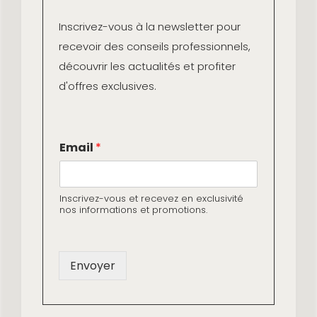
raffinés, adaptés à une vie intense et saine.
Inscrivez-vous à la newsletter pour
recevoir des conseils professionnels,
découvrir les actualités et profiter
d'offres exclusives.
Follow
*
Email
*
E
m
a
i
Inscrivez-vous et recevez en exclusivité
Demande de contact
l
nos informations et promotions.
E
m
Boutique
a
i
Envoyer
Showrooms et distributeurs
l
Prendre rendez-vous au showroom de Paris