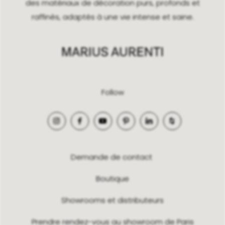
des matériaux de décoration purs, profonds et
raffinés, adaptés à une vie intense et saine.
Follow
Demande de contact
Boutique
Showrooms et distributeurs
Prendre rendez-vous au showroom de Paris