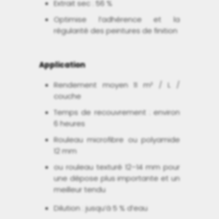
Extrait sec : 56 %
Optimise l’adhérence et la
régularité des peintures de finition
Application
Rendement moyen 11 m² / L /
couche
Temps de recouvrement : environ
6 heures
Rouleau microfibre ou polyamide
12 mm
ou rouleau texturé 12–14 mm pour
une dépose plus importante et un
meilleur tendu
Dilution : jusqu’à 5 % d’eau