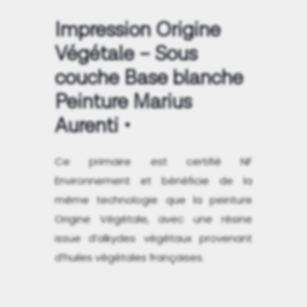
Impression Origine
Végétale – Sous
couche Base blanche
Peinture Marius
Aurenti
Ce primaire est certifié NF
Environnement et bénéficie de la
même technologie que la peinture
Origine Végétale, avec une résine
issue d’alkydes végétaux provenant
d’huiles végétales françaises.