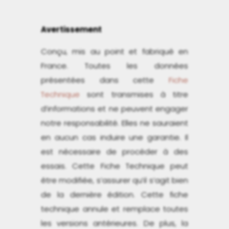
Avertissement
Conçu, mis au point et fabriqué en
France. Toutes les données
présentées dans cette
Fiche
Technique
sont transmises à titre
d’informations et ne peuvent engager
notre responsabilité. Elles ne sauraient
en aucun cas induire une garantie. Il
est nécessaire de procéder à des
essais. Cette Fiche Technique peut
être modifiée, s’assurer qu’il s’agit bien
de la dernière édition. Cette fiche
technique annule et remplace toutes
les versions antérieures. De plus, la