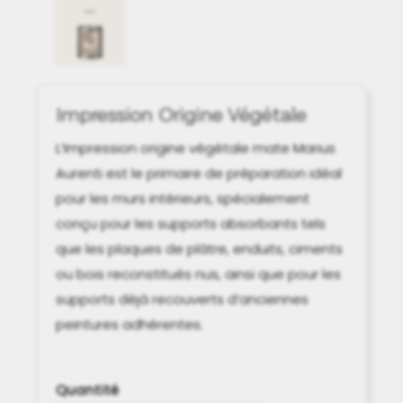
Impression Origine Végétale
L’Impression origine végétale mate Marius
Aurenti est le primaire de préparation idéal
pour les murs intérieurs, spécialement
conçu pour les supports absorbants tels
que les plaques de plâtre, enduits, ciments
ou bois reconstitués nus, ainsi que pour les
supports déjà recouverts d’anciennes
peintures adhérentes.
Quantité