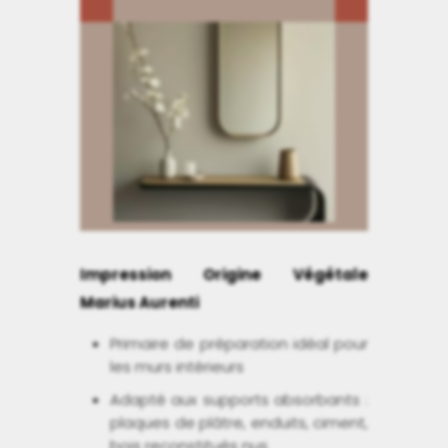
Impression Origine Végétale
Marius Aurenti
Primaire de préparation idéal pour
les murs intérieurs
Adapté aux supports absorbants :
plaques de plâtre, enduits, ciment,
bois reconstitués nus