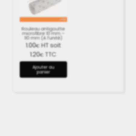
Rouleau antigoutte
microfibre 10 mm –
110 mm (A l’unité)
1.00
HT soit
€
1.20
TTC
€
Ajouter au
panier