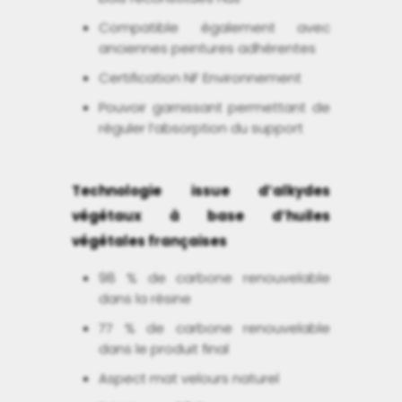
Compatible également avec
anciennes peintures adhérentes
Certification NF Environnement
Pouvoir garnissant permettant de
réguler l’absorption du support
Technologie issue d’alkydes
végétaux à base d’huiles
végétales françaises
98 % de carbone renouvelable
dans la résine
77 % de carbone renouvelable
dans le produit final
Aspect mat velours naturel