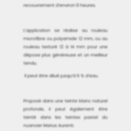
recouvrement d’environ 6 heures.
L’application se réalise au rouleau
microfibre ou polyamide 12 mm, ou au
rouleau texturé 12 à 14 mm pour une
dépose plus généreuse et un meilleur
tendu.
Il peut être dilué jusqu’à 5 % d’eau.
Proposé dans une teinte blanc naturel
profonde, il peut également être
teinté dans les teintes pastel du
nuancier Marius Aurenti.