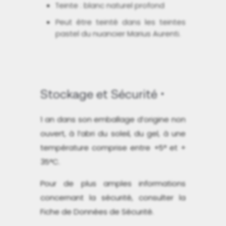
Teinte : blanc naturel profond
Peut être teinté dans les teintes
pastel du nuancier Marius Aurenti.
Stockage et Sécurité
1 an dans son emballage d’origine non
ouvert, à l’abri du soleil, du gel, à une
température comprise entre +5° et +
35°C.
Pour de plus amples informations
concernant la sécurité, consulter la
Fiche de Données de Sécurité.