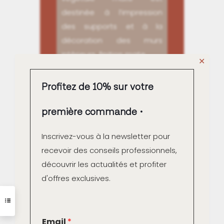
destinée à l’impression
des supports et à la
décoration des murs
intérieurs, finition mate.
✕
Profitez de 10% sur votre
première commande
Inscrivez-vous à la newsletter pour
recevoir des conseils professionnels,
découvrir les actualités et profiter
d'offres exclusives.
Composition
E
Email
*