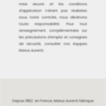
mise œuvre et les conditions
d’application n’étant pas réalisées
sous notre contrôle, nous déclinons
toute responsabilité. Pour tout
renseignement complémentaire sur
les précautions d’emploi et consignes
de sécurité, consulter nos équipes
Marius Aurenti.
Depuis 1982 en France, Marius Aurenti fabrique