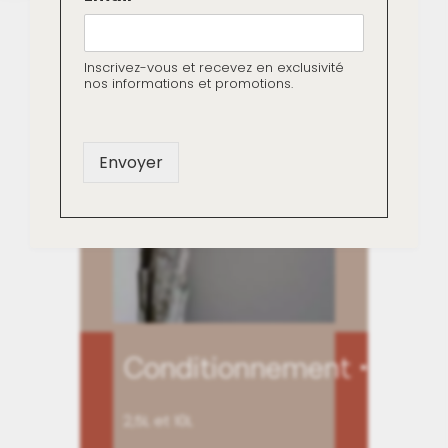
m
Dispersion aqueuse à
a
i
base d’huile végétale et
l
Inscrivez-vous et recevez en exclusivité
de charges minérales.
*
nos informations et promotions.
E
m
a
i
Envoyer
l
Conditionnement
2,5L et 10L