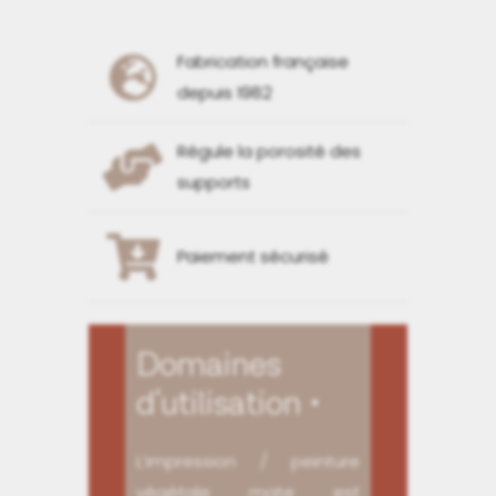
Fabrication française
depuis 1982
Régule la porosité des
supports
Paiement sécurisé
Domaines
d'utilisation
L’impression / peinture
végétale mate est