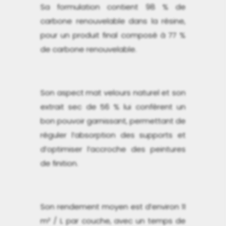
Sa formulation contient 98 % de
carbone renouvelable dans la résine,
pour un produit final composé à 77 %
de carbone renouvelable.
Son aspect mat velours naturel et son
extrait sec de 56 % lui confèrent un
bon pouvoir garnissant, permettant de
réguler l’absorption des supports et
d’optimiser l’accroche des peintures
de finition.
Son rendement moyen est d’environ 11
m² / L par couche, avec un temps de