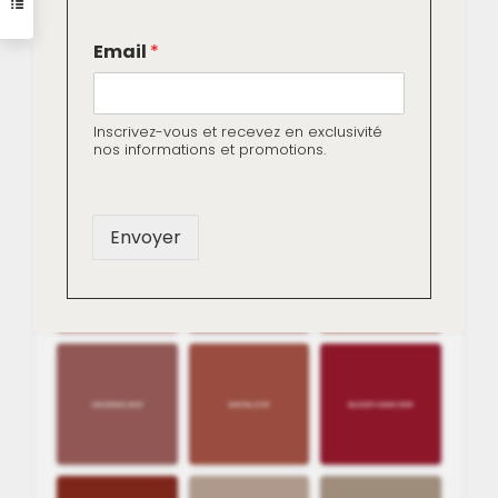
E
Email
*
m
a
i
l
Inscrivez-vous et recevez en exclusivité
*
nos informations et promotions.
*
Envoyer