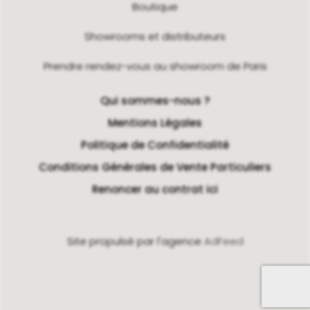
Boutique
Showrooms et distributeurs
Prendre rendez-vous au showroom de Paris
Qui sommes-nous ?
Mentions Légales
Politique de Confidentialité
Conditions Générales de Vente Particuliers
Renoncer au contrat ici
Site propulsé par l'agence
AdFeed