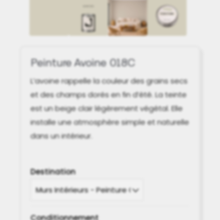
Peinture Avoine 018C
L’avoine rappelle la couleur des grains secs
et des champs dorés en fin d’été. La teinte
est un beige clair légèrement végétal. Elle
installe une atmosphère simple et naturelle
dans un intérieur.
Destination
Conditionnement