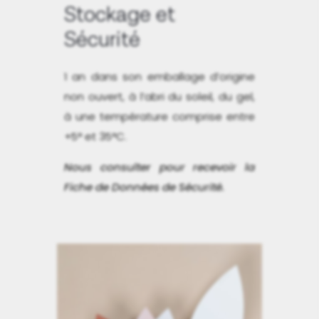
Stockage et
Sécurité
1 an dans son emballage d’origine
non ouvert, à l’abri du soleil, du gel,
à une température comprise entre
+5° et 35°C.
Nous consulter pour recevoir la
Fiche de Données de Sécurité.