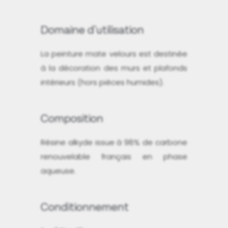
Domaine d'utilisation
La peinture mate velours est destinée
à la décoration des murs et plafonds
intérieurs (hors pièces humides).
Composition
Résine alkyde issue à 98% de carbone
renouvelable français en phase
aqueuse.
Conditionnement