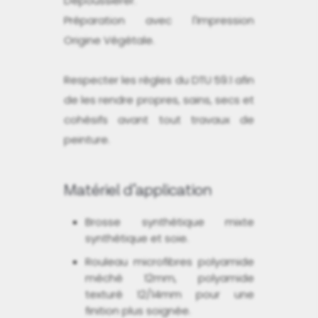
Dépoussiérer.
Préparation avec l'Impression
Origine Végétale.
Respecter les règles du DTU 59.1 afin
de les rendre propres, sains, secs et
cohésifs avant tout travaux de
peinture.
Matériel d’application
Brosse synthétique mixte
synthétique et soie.
Rouleau microfibres polyamide
méché 12mm, polyamide
texturé 12/14mm pour une
finition plus soignée.