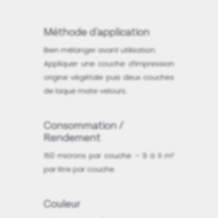
Méthode d'application
Bien mélanger avant utilisation.
Appliquer une couche d’Impression
origine végétale puis deux couches
de laque mate velours.
Consommation /
Rendement
150 microns par couche – 9 à 11 m²
par litre par couche.
Couleur