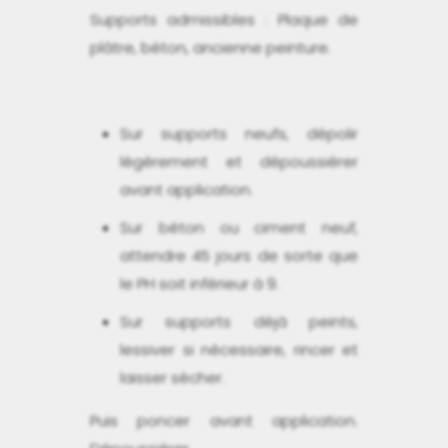
Supports admissibles : Plaque de
plâtre, béton, ancienne peinture.
Sur supports neufs, dépolir
légèrement et dépoussiérer
avant application.
Sur béton ou ciment neuf,
attendre 45 jours de sorte que
le PH soit inférieur à 9.
Sur supports déjà peints,
lessiver si nécessaire, rincer et
laisser sécher.
Puis poncer avant application.