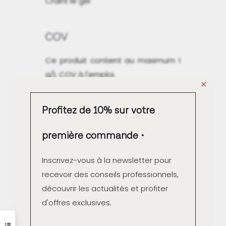
Craint le gel
COV
Ce produit contient au maximum 1
g/L COV à l'emploi.
✕
Qualité Air intérieur A+
Profitez de 10% sur votre
première commande
Inscrivez-vous à la newsletter pour
Fabrication française
recevoir des conseils professionnels,
découvrir les actualités et profiter
Contrôle couleur unitaire à
d'offres exclusives.
la fabrication