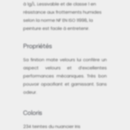
à 1g/L. Lessivable et de classe 1 en
résistance aux frottements humides
selon la norme NF EN ISO 11998, la
peinture est facile à entretenir.
Propriétés
Sa finition mate velours lui confère un
aspect velours et d’excellentes
performances mécaniques. Très bon
pouvoir opacifiant et garnissant. Sans
odeur.
Coloris
234 teintes du nuancier Iris