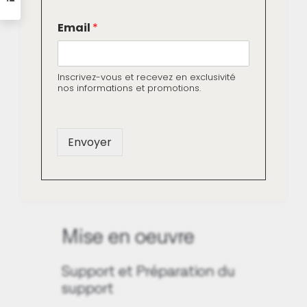
Livraison gratuite dès
*
Email
*
E
250€ d'achat
m
a
i
Paiement sécurisé (CB ou
Inscrivez-vous et recevez en exclusivité
l
nos informations et promotions.
Apple Pay)
*
Envoyer
Télécharger la fiche technique
de la peinture Origine Végétale
Mise en oeuvre
Support et Préparation du
support