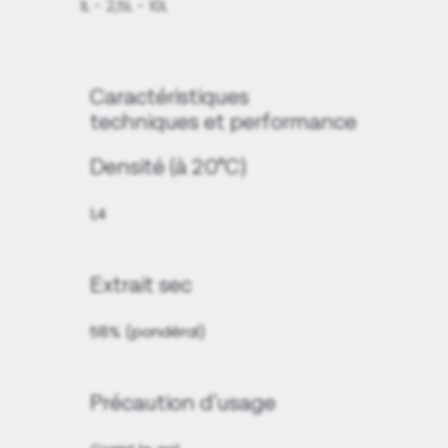
1L - 2,5L - 10L
Caractéristiques
techniques et performance
Densité (à 20°C)
1,4
Extrait sec
58% (pondéral)
Précaution d'usage