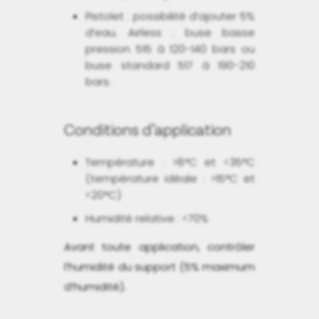
Pistolet : possibilité d’ajouter 5%
d’eau. Airless : buse basse
pression 515 à 120-140 bars ou
buse standard 517 à 190-210
bars.
Conditions d’application
Température : >8°C et <35°C
(température idéale : >15°C et
<20°C)
Humidité relative : <70%
Avant toute application, contrôler
l’humidité du support (5% maximum
d’humidité).