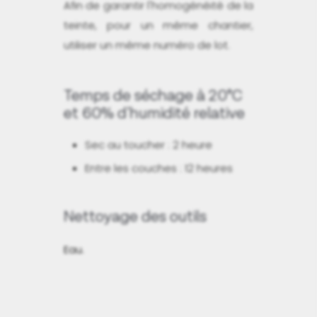
Afin de garantir l'homogénéité de la
teinte, pour un même chantier,
utiliser un même numéro de lot.
Temps de séchage à 20°C
et 60% d'humidité relative
Sec au toucher : 2 heure
Entre les couches : 12 heures
Nettoyage des outils
Eau.