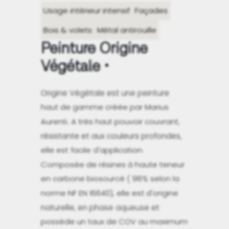
Usage intérieur intensif
Façades
Bois & volets
Métal antirouille
Peinture Origine
Végétale
Origine Végétale est une peinture
haut de gamme créée par Marius
Aurenti. A très haut pouvoir couvrant,
résistante et aux couleurs profondes,
elle est facile d'application.
Composée de résines à haute teneur
en carbone biosourcé ( 98% selon la
norme NF EN 16640), elle est d'origine
naturelle, en phase aqueuse et
possède un taux de COV au maximum