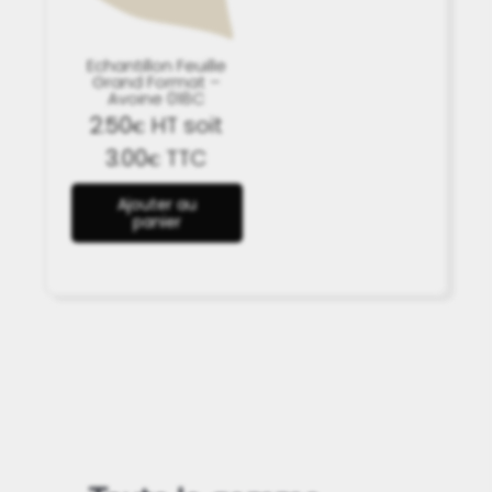
Echantillon Feuille
Grand Format –
Avoine 018C
2.50
HT soit
€
3.00
TTC
€
Ajouter au
panier