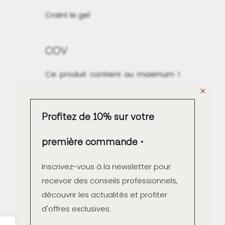
Craint le gel
COV
Ce produit contient au maximum 1
g/L COV à l'emploi.
✕
Qualité Air intérieur A+
Profitez de 10% sur votre
première commande
Inscrivez-vous à la newsletter pour
Fabrication française
recevoir des conseils professionnels,
découvrir les actualités et profiter
d'offres exclusives.
Contrôle couleur unitaire à
la fabrication