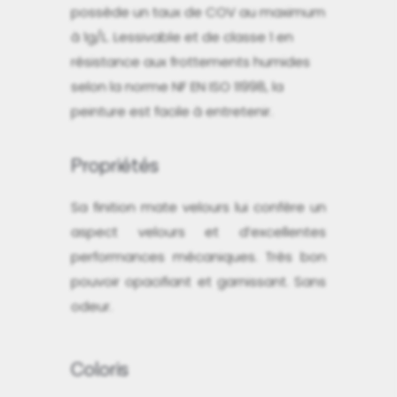
possède un taux de COV au maximum
à 1g/L. Lessivable et de classe 1 en
résistance aux frottements humides
selon la norme NF EN ISO 11998, la
peinture est facile à entretenir.
Propriétés
Sa finition mate velours lui confère un
aspect velours et d’excellentes
performances mécaniques. Très bon
pouvoir opacifiant et garnissant. Sans
odeur.
Coloris