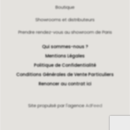
Boutique
Showrooms et distributeurs
Prendre rendez-vous au showroom de Paris
Qui sommes-nous ?
Mentions Légales
Politique de Confidentialité
Conditions Générales de Vente Particuliers
Renoncer au contrat ici
Site propulsé par l'agence
AdFeed