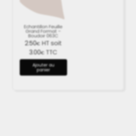
Echantillon Feuille
Grand Format –
Boudoir 063C
2.50
HT soit
€
3.00
TTC
€
Ajouter au
panier