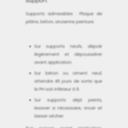
support
Supports admissibles : Plaque de
plâtre, béton, ancienne peinture.
Sur supports neufs, dépolir
légèrement et dépoussiérer
avant application.
Sur béton ou ciment neuf,
attendre 45 jours de sorte que
le PH soit inférieur à 9.
Sur supports déjà peints,
lessiver si nécessaire, rincer et
laisser sécher.