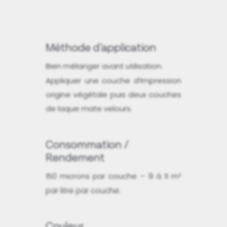
Méthode d'application
Bien mélanger avant utilisation.
Appliquer une couche d’Impression
origine végétale puis deux couches
de laque mate velours.
Consommation /
Rendement
150 microns par couche – 9 à 11 m²
par litre par couche.
Couleur