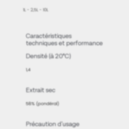
1L - 2,5L - 10L
Caractéristiques
techniques et performance
Densité (à 20°C)
1,4
Extrait sec
58% (pondéral)
Précaution d'usage