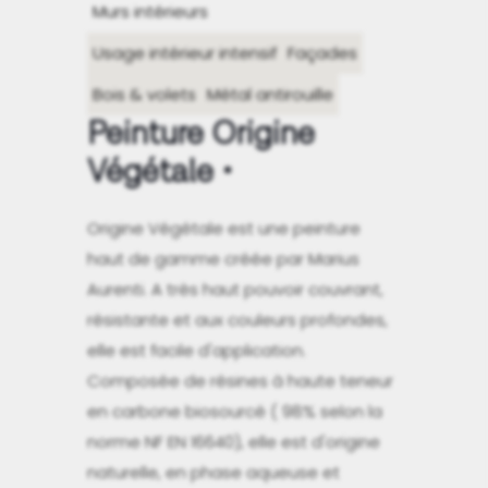
Murs intérieurs
Usage intérieur intensif
Façades
Bois & volets
Métal antirouille
Peinture Origine
Végétale
Origine Végétale est une peinture
haut de gamme créée par Marius
Aurenti. A très haut pouvoir couvrant,
résistante et aux couleurs profondes,
elle est facile d'application.
Composée de résines à haute teneur
en carbone biosourcé ( 98% selon la
norme NF EN 16640), elle est d'origine
naturelle, en phase aqueuse et