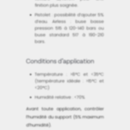
finition plus soignée.
Pistolet : possibilité d’ajouter 5%
d’eau. Airless : buse basse
pression 515 à 120-140 bars ou
buse standard 517 à 190-210
bars.
Conditions d’application
Température : >8°C et <35°C
(température idéale : >15°C et
<20°C)
Humidité relative : <70%
Avant toute application, contrôler
l’humidité du support (5% maximum
d’humidité).