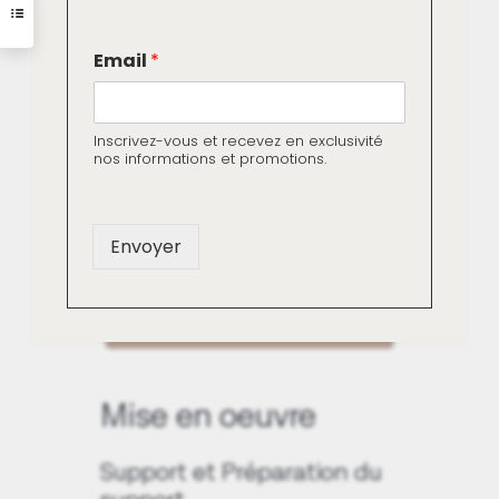
*
Livraison gratuite dès
Email
*
E
m
250€ d'achat
a
i
Inscrivez-vous et recevez en exclusivité
Paiement sécurisé (CB ou
l
nos informations et promotions.
E
Apple Pay)
m
a
i
Envoyer
l
Télécharger la fiche technique
de la peinture Origine Végétale
Mise en oeuvre
Support et Préparation du