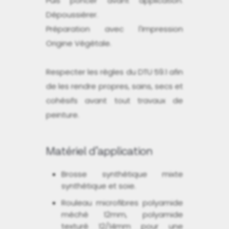
Puis poncer avant application.
Dépoussiérer.
Préparation avec l'Impression
Origine Végétale.
Respecter les règles du DTU 59.1 afin
de les rendre propres, sains, secs et
cohésifs avant tout travaux de
peinture.
Matériel d’application
Brosse synthétique mixte
synthétique et soie.
Rouleau microfibres polyamide
méché 12mm, polyamide
texturé 12/14mm pour une