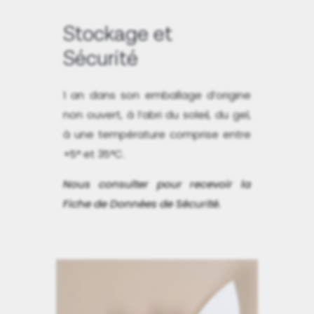
Stockage et
Sécurité
1 an dans son emballage d’origine
non ouvert, à l’abri du soleil, du gel,
à une température comprise entre
+5° et 35°C.
Nous consulter pour recevoir la
Fiche de Données de Sécurité.