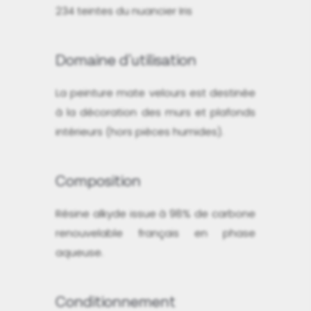
234 teintes du nuancier Iris
Domaine d'utilisation
La peinture mate velours est destinée
à la décoration des murs et plafonds
intérieurs (hors pièces humides).
Composition
Résine alkyde issue à 98% de carbone
renouvelable français en phase
aqueuse.
Conditionnement