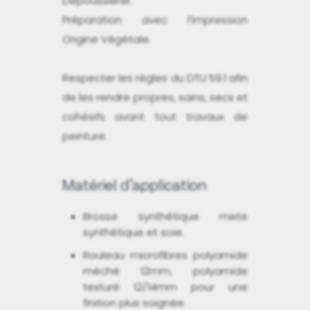
Dépoussiérer.
Préparation avec l'Impression
Origine Végétale.
Respecter les règles du DTU 59.1 afin
de les rendre propres, sains, secs et
cohésifs avant tout travaux de
peinture.
Matériel d’application
Brosse synthétique mixte
synthétique et soie.
Rouleau microfibres polyamide
méché 12mm, polyamide
texturé 12/14mm pour une
finition plus soignée.