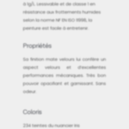
à 1g/L. Lessivable et de classe 1 en
résistance aux frottements humides
selon la norme NF EN ISO 11998, la
peinture est facile à entretenir.
Propriétés
Sa finition mate velours lui confère un
aspect velours et d’excellentes
performances mécaniques. Très bon
pouvoir opacifiant et garnissant. Sans
odeur.
Coloris
234 teintes du nuancier Iris