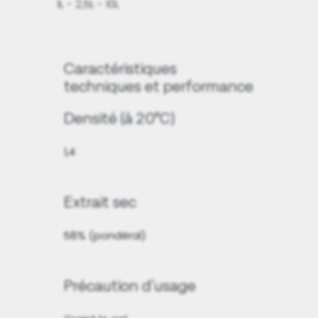
1L - 2,5L - 10L
Caractéristiques
techniques et performance
Densité (à 20°C)
1,4
Extrait sec
58% (pondéral)
Précaution d'usage