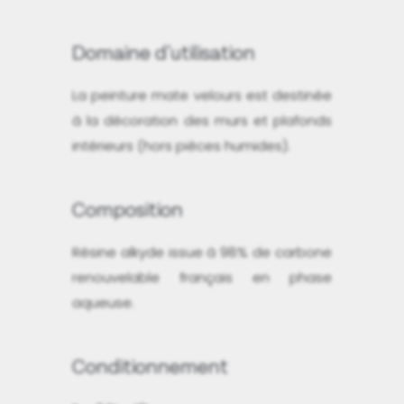
Domaine d'utilisation
La peinture mate velours est destinée
à la décoration des murs et plafonds
intérieurs (hors pièces humides).
Composition
Résine alkyde issue à 98% de carbone
renouvelable français en phase
aqueuse.
Conditionnement