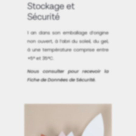
Stockage et
Sécurité
1 an dans son emballage d’origine
non ouvert, à l’abri du soleil, du gel,
à une température comprise entre
+5° et 35°C.
Nous consulter pour recevoir la
Fiche de Données de Sécurité.