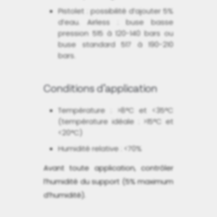
Pistolet : possibilité d’ajouter 5%
d’eau. Airless : buse basse
pression 515 à 120-140 bars ou
buse standard 517 à 190-210
bars.
Conditions d’application
Température : >8°C et <35°C
(température idéale : >15°C et
<20°C)
Humidité relative : <70%
Avant toute application, contrôler
l’humidité du support (5% maximum
d’humidité).