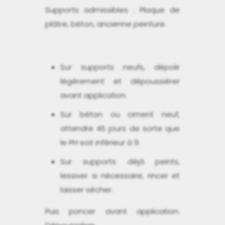
Supports admissibles : Plaque de
plâtre, béton, ancienne peinture.
Sur supports neufs, dépolir
légèrement et dépoussiérer
avant application.
Sur béton ou ciment neuf,
attendre 45 jours de sorte que
le PH soit inférieur à 9.
Sur supports déjà peints,
lessiver si nécessaire, rincer et
laisser sécher.
Puis poncer avant application.