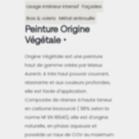
Usage intérieur intensif
Façades
Bois & volets
Métal antirouille
Peinture Origine
Végétale
Origine Végétale est une peinture
haut de gamme créée par Marius
Aurenti. A très haut pouvoir couvrant,
résistante et aux couleurs profondes,
elle est facile d'application.
Composée de résines à haute teneur
en carbone biosourcé ( 98% selon la
norme NF EN 16640), elle est d'origine
naturelle, en phase aqueuse et
possède un taux de COV au maximum