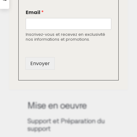
Livraison gratuite dès
E
Email
*
m
250€ d'achat
a
i
l
Paiement sécurisé (CB ou
Inscrivez-vous et recevez en exclusivité
E
nos informations et promotions.
Apple Pay)
m
a
i
l
Envoyer
E
Télécharger la fiche technique
m
de la peinture Origine Végétale
a
i
l
Mise en oeuvre
Support et Préparation du
support