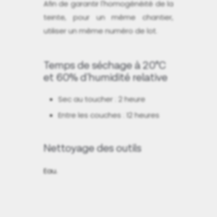
Afin de garantir l'homogénéité de la
teinte, pour un même chantier,
utiliser un même numéro de lot.
Temps de séchage à 20°C
et 60% d'humidité relative
Sec au toucher : 2 heure
Entre les couches : 12 heures
Nettoyage des outils
Eau.