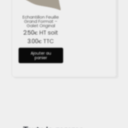
Echantillon Feuille
Grand Format –
Galet Original
2.50
HT soit
€
3.00
TTC
€
Ajouter au
panier