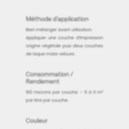
Méthode d'application
Bien mélanger avant utilisation.
Appliquer une couche d’Impression
origine végétale puis deux couches
de laque mate velours.
Consommation /
Rendement
150 microns par couche – 9 à 11 m²
par litre par couche.
Couleur