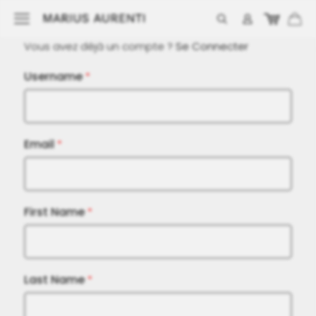
Vous avez déjà un compte ?
Se Connecter
Username
*
Email
*
First Name
*
Last Name
*