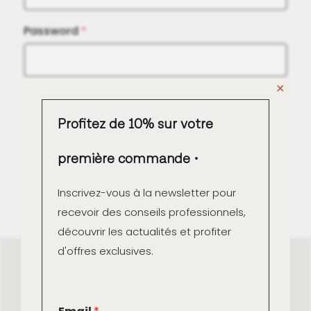
Password
*
✕
Confirmer le Mot de Passe
*
Profitez de 10% sur votre
première commande
Inscrivez-vous à la newsletter pour
recevoir des conseils professionnels,
découvrir les actualités et profiter
d'offres exclusives.
E
Depuis 1982 en France, Marius Aurenti fabrique