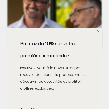
✕
Profitez de 10% sur votre
première commande
Le Béton Ciré Sol par Marius Aurenti
Inscrivez-vous à la newsletter pour
Read more
recevoir des conseils professionnels,
découvrir les actualités et profiter
d'offres exclusives.
E