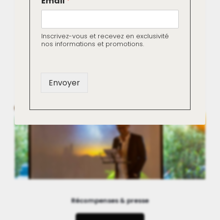
Email
*
m
a
i
l
Inscrivez-vous et recevez en exclusivité
*
nos informations et promotions.
Biographie de Lionel Ballet, DG de l’entreprise Matières
E
Marius Aurenti
m
a
i
Envoyer
Read more
l
Récompenses & presse