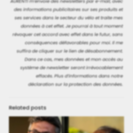
AURENTI m’envoie des newsletters par e-mail, avec
des informations publicitaires sur ses produits et
ses services dans le secteur du vélo et traite mes
données à cet effet. Je pourrai à tout moment
révoquer cet accord avec effet dans le futur, sans
conséquences défavorables pour moi. Il me
suffira de cliquer sur le lien de désabonnement.
Dans ce cas, mes données et mon accès au
système de newsletter seront irrévocablement
effacés. Plus d’informations dans notre
déclaration sur la protection des données.
Related posts