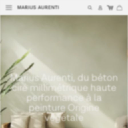
Marius Aurenti, du béton
ciré millimétrique haute
performance à la
peinture Origine
végétale