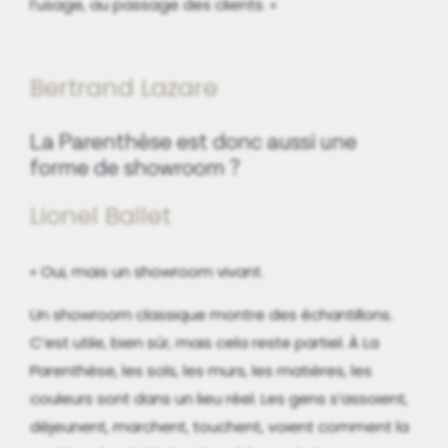
l’usage, au passage des clients. »
Bertrand Lazare
La Parenthèse est donc aussi une
forme de showroom ?
Lionel Ballet
« Oui, mais un showroom vivant.
Un showroom classique montre des échantillons.
C’est utile, bien sûr, mais cela reste partiel. À La
Parenthèse, les sols, les murs, les matières, les
couleurs sont dans un lieu réel. Les gens s’assoient,
déjeunent, marchent, touchent, voient comment la