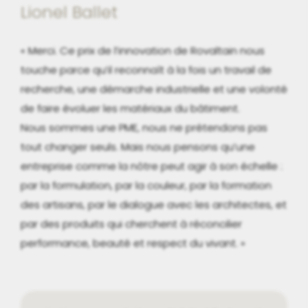
Lionel Ballet
« Merci. Ce prix de l’innovation de Rovaltain nous
touche parce qu’il reconnaît à la fois un travail de
recherche, une démarche industrielle et une volonté
de faire évoluer les matériaux du bâtiment.
Nous sommes une PME, nous ne prétendons pas
tout changer seuls. Mais nous pensons qu’une
entreprise comme la nôtre peut agir à son échelle :
par la formulation, par la couleur, par la formation
des artisans, par le dialogue avec les architectes, et
par des produits qui cherchent à réconcilier
performance, beauté et respect du vivant. »