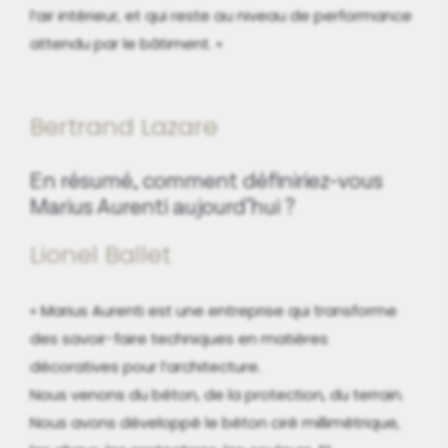
l’air intérieur, et qui reste au niveau de performance
attendu par le bâtiment. »
Bertrand Lazare
En résumé, comment définiriez-vous
Marius Aurenti aujourd’hui ?
Lionel Ballet
« Marius Aurenti est une entreprise qui transforme
des savoir-faire techniques en matières
décoratives pour l’architecture.
Nous venons du béton, de la protection, du terrain.
Nous avons développé le béton ciré millimétrique,