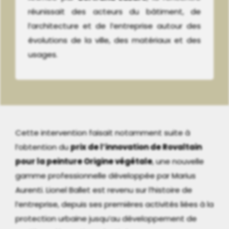
réunissait des acteurs du bâtiment, de
l’architecture et de l’entreprise autour des
évolutions de la ville, des matériaux et des
usages.
Cette intervention faisait notamment suite à
l’obtention du
prix de l’innovation de Rovaltain
pour la peinture Origine végétale
, une nouvelle
gamme professionnelle développée par Marius
Aurenti. Lionel Ballet est revenu sur l’histoire de
l’entreprise, depuis ses premières activités liées à la
protection urbaine jusqu’au développement de