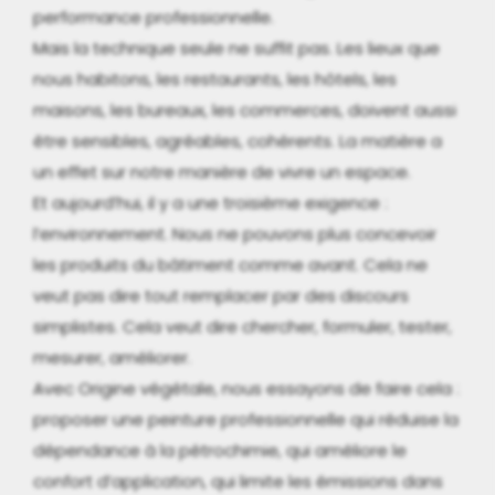
performance professionnelle.
Mais la technique seule ne suffit pas. Les lieux que
nous habitons, les restaurants, les hôtels, les
maisons, les bureaux, les commerces, doivent aussi
être sensibles, agréables, cohérents. La matière a
un effet sur notre manière de vivre un espace.
Et aujourd’hui, il y a une troisième exigence :
l’environnement. Nous ne pouvons plus concevoir
les produits du bâtiment comme avant. Cela ne
veut pas dire tout remplacer par des discours
simplistes. Cela veut dire chercher, formuler, tester,
mesurer, améliorer.
Avec Origine végétale, nous essayons de faire cela :
proposer une peinture professionnelle qui réduise la
dépendance à la pétrochimie, qui améliore le
confort d’application, qui limite les émissions dans