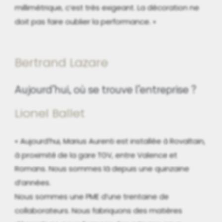
millimétrique, c’est très exigeant. La décoration ne
doit pas faire oublier la performance. »
Bertrand Lazare
Aujourd’hui, où se trouve l’entreprise ?
Lionel Ballet
« Aujourd’hui, Marius Aurenti est installée à Rovaltain,
à proximité de la gare TGV, entre Valence et
Romans. Nous sommes là depuis une quinzaine
d’années.
Nous sommes une PME d’une trentaine de
collaborateurs. Nous fabriquons des matières