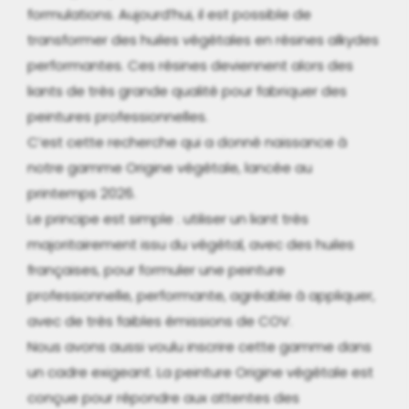
formulations. Aujourd’hui, il est possible de
transformer des huiles végétales en résines alkydes
performantes. Ces résines deviennent alors des
liants de très grande qualité pour fabriquer des
peintures professionnelles.
C’est cette recherche qui a donné naissance à
notre gamme Origine végétale, lancée au
printemps 2026.
Le principe est simple : utiliser un liant très
majoritairement issu du végétal, avec des huiles
françaises, pour formuler une peinture
professionnelle, performante, agréable à appliquer,
avec de très faibles émissions de COV.
Nous avons aussi voulu inscrire cette gamme dans
un cadre exigeant. La peinture Origine végétale est
conçue pour répondre aux attentes des