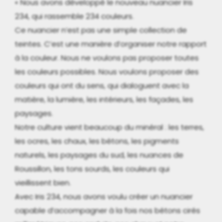
« Nous avons développé le nouveau nuancier Iris
234, qui rassemble 234 couleurs.
Ce nuancier n’est pas une simple collection de
teintes. C’est une manière d’organiser notre rapport
à la couleur. Nous ne voulons pas proposer toutes
les couleurs possibles. Nous voulons proposer des
couleurs qui ont du sens, qui dialoguent avec la
matière, la lumière, les intérieurs, les façades, les
paysages.
Notre culture vient beaucoup du minéral : les terres,
les ocres, les chaux, les bétons, les pigments
naturels, les paysages du sud, les nuances de
Roussillon, les tons sourds, les couleurs qui
vieillissent bien.
Avec Iris 234, nous avons voulu créer un nuancier
capable d’accompagner à la fois nos bétons cirés