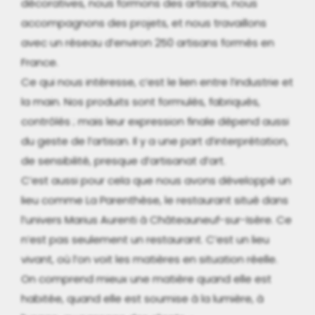
décoratives, nous formons des artisans, nous
accompagnons des projets, et nous travaillons
avec un réseau d’environ 250 artisans formés en
France.
Ce qui nous intéresse, c’est le lien entre l’industrie et
la main. Nos produits sont formulés, fabriqués,
contrôlés ; mais leur expression finale dépend aussi
du geste de l’artisan. Il y a une part d’interprétation,
de sensibilité, presque d’artisanat d’art.
C’est aussi pour cela que nous avons développé un
lieu comme La Parenthèse, le restaurant situé dans
l’univers Marius Aurenti à Châteauneuf-sur-Isère. Ce
n’est pas seulement un restaurant. C’est un lieu
vivant, où l’on voit les matières en situation réelle.
On comprend mieux une matière quand elle est
habitée, quand elle est soumise à la lumière, à