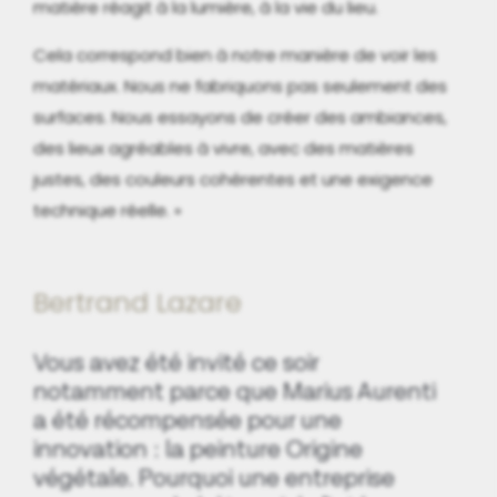
matière réagit à la lumière, à la vie du lieu.
Cela correspond bien à notre manière de voir les
matériaux. Nous ne fabriquons pas seulement des
surfaces. Nous essayons de créer des ambiances,
des lieux agréables à vivre, avec des matières
justes, des couleurs cohérentes et une exigence
technique réelle. »
Bertrand Lazare
Vous avez été invité ce soir
notamment parce que Marius Aurenti
a été récompensée pour une
innovation : la peinture Origine
végétale. Pourquoi une entreprise