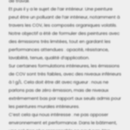
de travail.
Et puis il y a le sujet de l’air intérieur. Une peinture
peut être un polluant de l’air intérieur, notamment à
travers les COV, les composés organiques volatils.
Notre objectif a été de formuler des peintures avec
des émissions très limitées, tout en gardant les
performances attendues : opacité, résistance,
lavabilité, tenue, qualité d’application.
Sur certaines formulations intérieures, les émissions
de COV sont très faibles, avec des niveaux inférieurs
à 1 g/L. Cela doit être dit avec rigueur : nous ne
parlons pas de zéro émission, mais de niveaux
extrêmement bas par rapport aux seuils admis pour
les peintures murales intérieures.
C’est cela qui nous intéresse : ne pas opposer
environnement et performance. Dans le bâtiment,