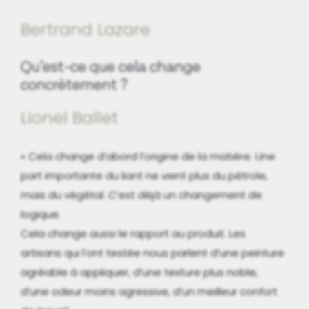
Bertrand Lazare
Qu’est-ce que cela change
concrètement ?
Lionel Ballet
« Cela change d’abord l’origine de la matière. Une
part importante du liant ne vient plus du pétrole,
mais du végétal. C’est déjà un changement de
logique.
Cela change aussi le rapport au produit. Les
artisans qui l’ont testée nous parlent d’une peinture
agréable à appliquer, d’une texture plus noble,
d’une odeur moins agressive, d’un meilleur confort