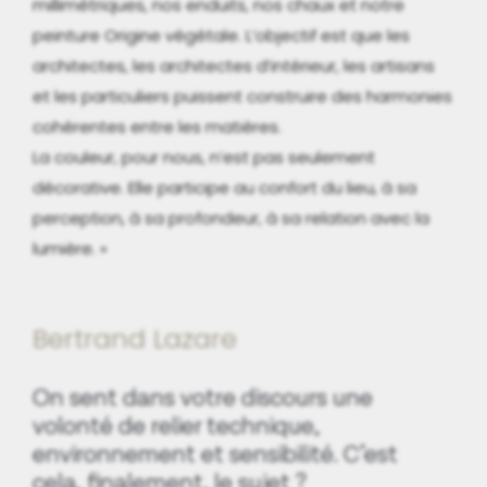
millimétriques, nos enduits, nos chaux et notre
peinture Origine végétale. L’objectif est que les
architectes, les architectes d’intérieur, les artisans
et les particuliers puissent construire des harmonies
cohérentes entre les matières.
La couleur, pour nous, n’est pas seulement
décorative. Elle participe au confort du lieu, à sa
perception, à sa profondeur, à sa relation avec la
lumière. »
Bertrand Lazare
On sent dans votre discours une
volonté de relier technique,
environnement et sensibilité. C’est
cela, finalement, le sujet ?