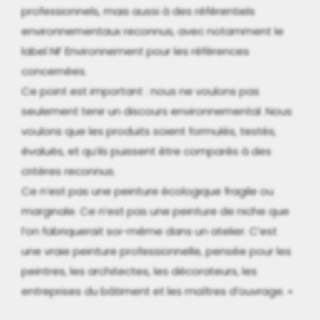
professionnels, mais aussi à des référentiels
environnementaux reconnus, avec notamment le
label NF Environnement pour les références
concernées.
Ce point est important : nous ne voulons pas
seulement tenir un discours environnemental. Nous
voulons que les produits soient formulés, testés,
évalués, et qu’ils puissent être comparés à des
critères reconnus.
Ce n’est pas une peinture écologique fragile ou
marginale. Ce n’est pas une peinture de niche que
l’on fabriquerait soi-même dans un atelier. C’est
une vraie peinture professionnelle, pensée pour les
peintres, les architectes, les décorateurs, les
entreprises du bâtiment et les maîtres d’ouvrage. »