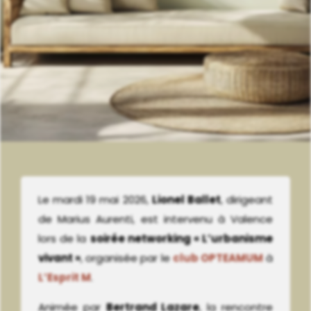
Le mardi 19 mai 2026,
Lionel Ballet
, dirigeant
de Marius Aurenti, est intervenu à Valence
lors de la
soirée networking « L’urbanisme
vivant »
, organisée par le
club OPTEAMUM
à
L’Esprit M
.
Animée par
Bertrand Lazare
, la rencontre