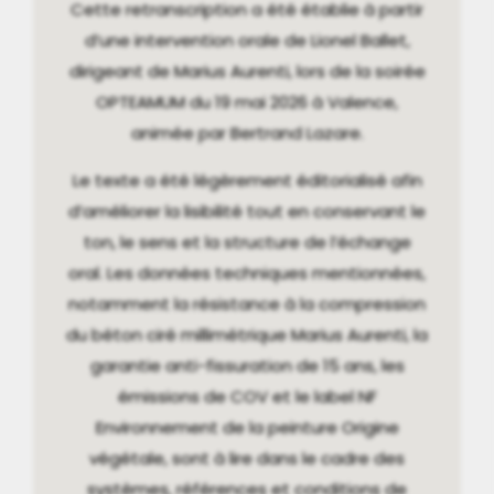
Cette retranscription a été établie à partir
d’une intervention orale de Lionel Ballet,
dirigeant de Marius Aurenti, lors de la soirée
OPTEAMUM du 19 mai 2026 à Valence,
animée par Bertrand Lazare.
Le texte a été légèrement éditorialisé afin
d’améliorer la lisibilité tout en conservant le
ton, le sens et la structure de l’échange
oral. Les données techniques mentionnées,
notamment la résistance à la compression
du béton ciré millimétrique Marius Aurenti, la
garantie anti-fissuration de 15 ans, les
émissions de COV et le label NF
Environnement de la peinture Origine
végétale, sont à lire dans le cadre des
systèmes, références et conditions de