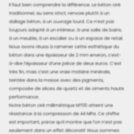
Il faut bien comprendre la différence. Le béton ciré
traditionnel, au sens strict, renvoie plutôt à un
dallage béton, à un ouvrage lourd. Ce n’est pas
toujours adapté à un intérieur, à une salle de bains,
à un meuble, à un escalier ou à un espace de retail.
Nous avons réussi à ramener cette esthétique du
béton dans une épaisseur de 2 mm environ, c’est-
à-dire l’épaisseur d’une pièce de deux euros. C’est
très fin, mais c’est une vraie matière minérale,
teintée dans la masse avec des pigments,
composée de silices de quartz et de ciments haute
performance.
Notre béton ciré millimétrique M700 atteint une
résistance à la compression de 44 MPa. Ce chiffre
est important, parce qu’il montre que l’on n’est pas
seulement dans un effet décoratif. Nous sommes