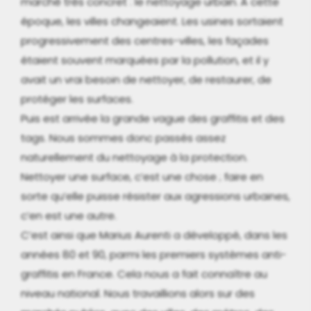
marché très concret : le nettoyage urbain. À cette
époque, les villes changeaient. Les usines sortaient
progressivement des centres-villes, les façades
étaient souvent marquées par la pollution, et il y
avait un vrai besoin de nettoyer, de restaurer, de
protéger les surfaces.
Puis est arrivée la grande vague des graffitis et des
tags. Nous sommes donc passés assez
naturellement du nettoyage à la protection.
Nettoyer une surface, c’est une chose ; faire en
sorte qu’elle puisse résister aux agressions urbaines,
c’en est une autre.
C’est ainsi que Marius Aurenti a développé, dans les
années 80 et 90, parmi les premiers systèmes anti-
graffitis en France. Cela nous a fait connaître au
niveau national. Nous travaillions alors sur des