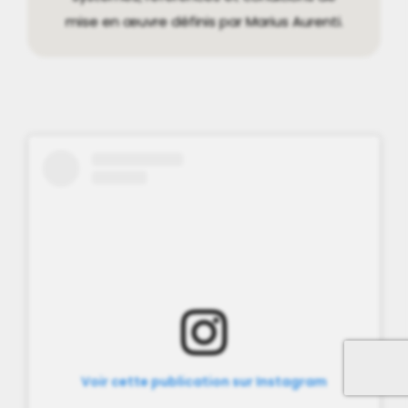
mise en œuvre définis par Marius Aurenti.
Voir cette publication sur Instagram