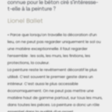
connue pour le béton ciré s’intéresse-
t-elle à la peinture ?
Lionel Ballet
« Parce que lorsqu’on travaille la décoration d’un
lieu, on ne peut pas regarder uniquement le sol ou
une matière exceptionnelle. Il faut regarder
l’ensemble : les sols, les murs, les finitions, les
protections, la couleur.
La peinture reste le revêtement décoratif le plus
utilisé. C’est souvent le premier geste dans un
intérieur. C’est aussi le plus accessible
économiquement. On ne peut pas mettre une
matière haut de gamme partout, sur tous les murs,
dans toutes les pièces. La peinture a donc un rôle
essentiel dans la qualité d’un projet.