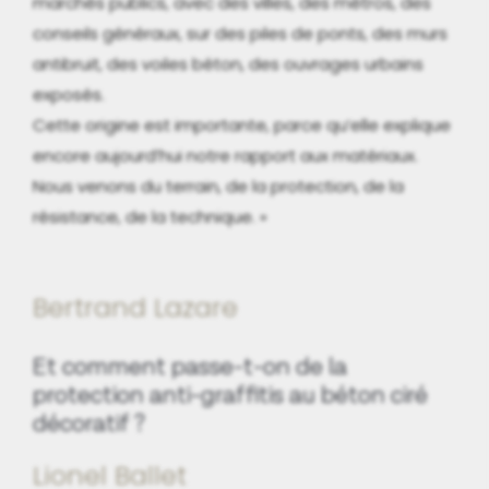
marchés publics, avec des villes, des métros, des
conseils généraux, sur des piles de ponts, des murs
antibruit, des voiles béton, des ouvrages urbains
exposés.
Cette origine est importante, parce qu’elle explique
encore aujourd’hui notre rapport aux matériaux.
Nous venons du terrain, de la protection, de la
résistance, de la technique. »
Bertrand Lazare
Et comment passe-t-on de la
protection anti-graffitis au béton ciré
décoratif ?
Lionel Ballet