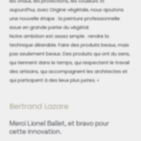
les chaux, les protections, les couleurs. Et
aujourd’hui, avec Origine végétale, nous ajoutons
une nouvelle étape : la peinture professionnelle
issue en grande partie du végétal.
Notre ambition est assez simple : rendre la
technique désirable. Faire des produits beaux, mais
pas seulement beaux. Des produits qui ont du sens,
qui tiennent dans le temps, qui respectent le travail
des artisans, qui accompagnent les architectes et
qui participent à des lieux plus justes. »
Bertrand Lazare
Merci Lionel Ballet, et bravo pour
cette innovation.