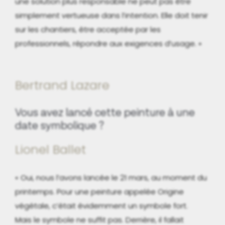
une solution plus responsable ne peut pas être
simplement vertueuse dans l’intention. Elle doit tenir
sur les chantiers, être acceptée par les
professionnels, répondre aux exigences d’usage. »
Bertrand Lazare
Vous avez lancé cette peinture à une
date symbolique ?
Lionel Ballet
« Oui, nous l’avons lancée le 21 mars, au moment du
printemps. Pour une peinture appelée Origine
végétale, c’était évidemment un symbole fort.
Mais le symbole ne suffit pas. Derrière, il fallait