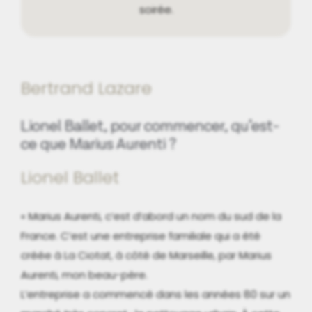
soirée.
Bertrand Lazare
Lionel Ballet, pour commencer, qu’est-
ce que Marius Aurenti ?
Lionel Ballet
« Marius Aurenti, c’est d’abord un nom du sud de la
France. C’est une entreprise familiale qui a été
créée à La Ciotat, à côté de Marseille, par Marius
Aurenti, mon beau-père.
L’entreprise a commencé dans les années 80 sur un