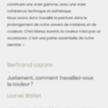
construire une vraie gamme, avec une vraie
cohérence technique et esthétique.
Nous avons donc travaillé la peinture dans le
prolongement de notre univers de matières et de
couleurs. Chez Marius Aurenti, la couleur n’est pas un
accessoire. C’est une partie essentielle de notre
identité. »
Bertrand Lazare
Justement, comment travaillez-vous
la couleur ?
Lionel Ballet