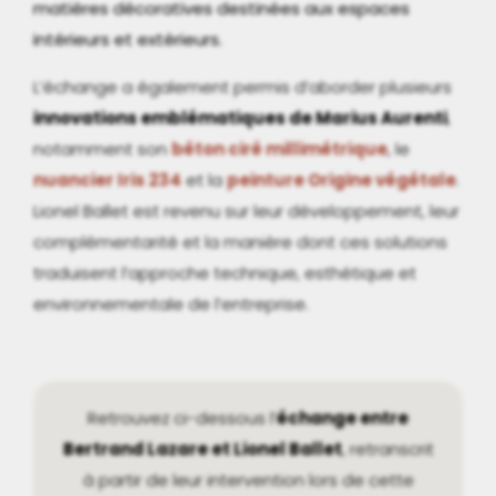
matières décoratives destinées aux espaces
intérieurs et extérieurs.
L’échange a également permis d’aborder plusieurs
innovations emblématiques de Marius Aurenti
,
notamment son
béton ciré millimétrique
, le
nuancier Iris 234
et la
peinture Origine végétale
.
Lionel Ballet est revenu sur leur développement, leur
complémentarité et la manière dont ces solutions
traduisent l’approche technique, esthétique et
environnementale de l’entreprise.
Retrouvez ci-dessous l’
échange entre
Bertrand Lazare et Lionel Ballet
, retranscrit
à partir de leur intervention lors de cette