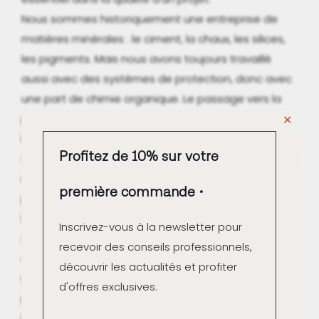
Nous sommes historiquement une entreprise de
matières minérales : le ciment, la chaux, les silices,
les pigments. Mais nous avons toujours travaillé
aussi avec des systèmes de protection, donc avec
une part de chimie organique. Le passage vers la
peinture est finalement assez logique.
✕
En entrant dans le monde de la peinture, nous
Profitez de 10% sur votre
avons constaté une chose : la plupart des peintures
modernes restent très dépendantes de la
première commande
pétrochimie. Les peintures acryliques, très
largement utilisées, ont rendu beaucoup de
Inscrivez-vous à la newsletter pour
services. Elles sont pratiques, elles sèchent vite,
recevoir des conseils professionnels,
elles sont devenues très courantes. Mais elles
découvrir les actualités et profiter
restent majoritairement issues d’une chimie
d'offres exclusives.
pétrosourcée.
Nous avons donc voulu chercher une autre voie. »