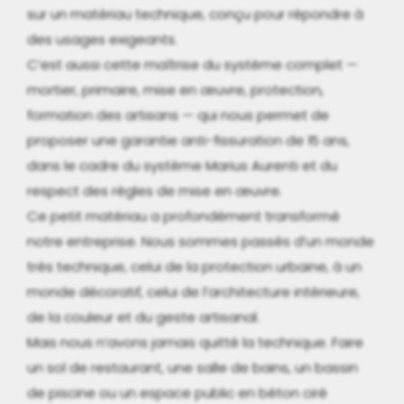
sur un matériau technique, conçu pour répondre à
des usages exigeants.
C’est aussi cette maîtrise du système complet —
mortier, primaire, mise en œuvre, protection,
formation des artisans — qui nous permet de
proposer une garantie anti-fissuration de 15 ans,
dans le cadre du système Marius Aurenti et du
respect des règles de mise en œuvre.
Ce petit matériau a profondément transformé
notre entreprise. Nous sommes passés d’un monde
très technique, celui de la protection urbaine, à un
monde décoratif, celui de l’architecture intérieure,
de la couleur et du geste artisanal.
Mais nous n’avons jamais quitté la technique. Faire
un sol de restaurant, une salle de bains, un bassin
de piscine ou un espace public en béton ciré