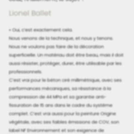
Lionel Ballet
« Oui, c’est exactement cela.
Nous venons de la technique, et nous y tenons.
Nous ne voulons pas faire de la décoration
superficielle. Un matériau doit être beau, mais il doit
aussi résister, protéger, durer, être utilisable par les
professionnels.
C’est vrai pour le béton ciré millimétrique, avec ses
performances mécaniques, sa résistance à la
compression de 44 MPa et sa garantie anti-
fissuration de 15 ans dans le cadre du système
complet. C’est vrai aussi pour la peinture Origine
végétale, avec ses faibles émissions de COV, son
label NF Environnement et son exigence de