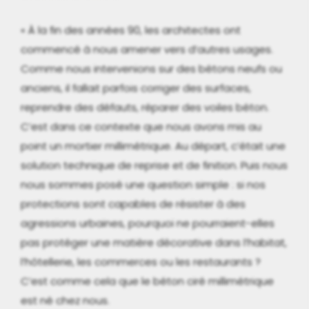
« À la fin des années 90, les architectes ont
commencé à nous amener vers d’autres usages.
Comme nous intervenions sur des bétons neufs ou
anciens, il fallait parfois corriger des surfaces,
reprendre des défauts, réparer des voiles béton.
C’est dans ce contexte que nous avons mis au
point un mortier millimétrique. Au départ, c’était une
solution technique de reprise et de finition. Puis nous
nous sommes posé une question simple : si nos
protections sont capables de résister à des
agressions urbaines, pourquoi ne pourraient-elles
pas protéger une matière décorative dans l’habitat,
l’hôtellerie, les commerces ou les restaurants ?
C’est comme cela que le béton ciré millimétrique
est né chez nous.