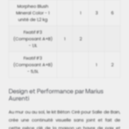
Morpheo Blush
Mineral Color - 1
1
3
6
unité de 1,2 kg
Fixatif IF3
(Composant A+B)
1
2
- 1,1L
Fixatif IF3
(Composant A+B)
1
2
- 5,5L
Design et Performance par Marius
Aurenti
Au mur ou au sol, le kit Béton Ciré pour Salle de Bain,
crée une continuité visuelle sans joint et fait de
cette pièce clé de la maison un havre de paix et