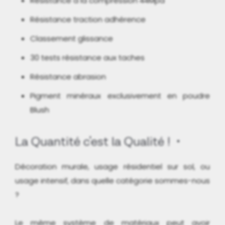
Résistance à la compression 44Mpa
Résistance traction adhérence
Classement glissance
30 tests résistance aux taches
Résistance abrasion
Pigment minéraux exclusivement en poudre
Blush
La Quantité c'est la Qualité !
Décoration murale, usage résidentiel sur sol, ou
usage intensif, dans quelle catégorie sommes-nous
?
Le même système de matériaux peut avoir