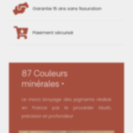
Garantie 15 ans sans fissuration
Paiement sécurisé
87 Couleurs
minérales
Le micro broyage des pigments réalisé
en France par le procéder blush,
précision et profondeur