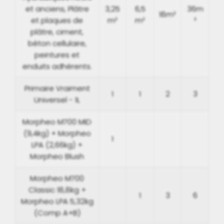
et anciens, Plâtre
3,25
6,5
36m
18m²
et plaques de
m²
m²
²
plâtre, ciment,
béton cellulaire,
peintures et
enduits adhérents.
Primaire Vraiment
1
1
2
3
Universel - 1L
Morpheo M700 MID
(9,4kg) + Morpheo
1
LPA (2,66kg) +
Morpheo Blush
Morpheo M700
Classic 18,8kg +
1
3
6
Morpheo LPA 5,32kg
(Comp A+B)