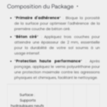
Composition du Package
*
Primaire d'adhérence
* : Bloque la porosité
de la surface pour optimiser l'adhérence de la
première couche de béton ciré.
*
Béton ciré
* : Appliquez trois couches pour
atteindre une épaisseur de 2 mm, essentielle
pour la durabilité de votre sol soumis à un
usage intensif.
*
Protection haute performance
* : Après
ponçage, appliquez le vernis polyuréthane pour
une protection maximale contre les agressions
physiques et chimiques, facilitant le nettoyage.
Surface :
Supports
hydrauliques neufs