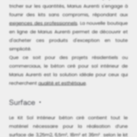
tricher sur les quantités, Marius Aurenti s'engage à
fournir des kits sans compromis, répondant aux
exigences des professionnels
. La nouvelle boutique
en ligne de Marius Aurenti permet de découvrir et
d'acheter ces produits d'exception en toute
simplicité.
Que ce soit pour des projets résidentiels ou
commerciaux, le béton ciré pour sol intérieur de
Marius Aurenti est la solution idéale pour ceux qui
recherchent
qualité et esthétique
.
Surface
Le Kit Sol Intérieur béton ciré contient tout le
matériel nécessaire pour la réalisation d’une
surface de 3,25m2, 6,5m², 18m² et 36m² selon le kit