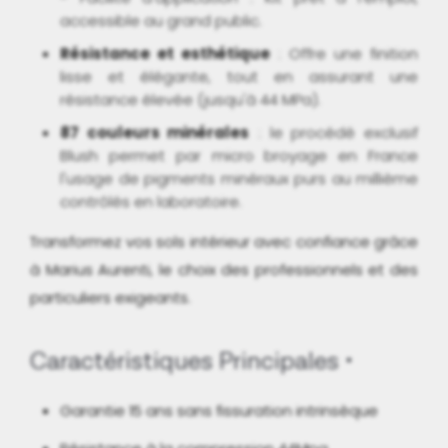
accessible au grand public.
Résistance et esthétique
: Offre une finition
lisse et élégante, tout en assurant une
résistance élevée (jusqu'à 44 MPa).
87 couleurs minérales
: le procédé exclusif
Blush permet par micro broyage en France
l'usage de pigments minéraux purs au millième
contrôlés en laboratoire.
Transformez vos sols intérieur avec confiance grâce
à Marius Aurenti, le choix des professionnels et des
particuliers exigeants.
Caractéristiques Principales
Garantie 15 ans sans fissuration intrinsèque