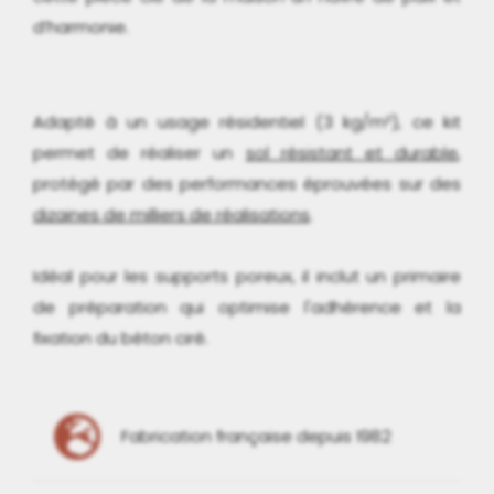
d’harmonie.
Adapté à un usage résidentiel (3 kg/m²), ce kit
permet de réaliser un
sol résistant et durable
,
protégé par des performances éprouvées sur des
dizaines de milliers de réalisations
.
Idéal pour les supports poreux, il inclut un primaire
de préparation qui optimise l'adhérence et la
fixation du béton ciré.
Fabrication française depuis 1982