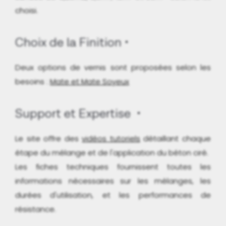
choisi.
Choix de la Finition
Deux options de vernis sont proposées selon les
besoins :
Mate et Mate Soyeux
Support et Expertise
Le site offre des
vidéos tutoriels
détaillant chaque
étape du mélange et de l'application du béton ciré.
Les fiches techniques fournissent toutes les
informations nécessaires sur les mélanges, les
durées d'utilisation, et les performances de
résistance.