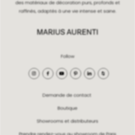
des matériaux de décoration purs, profonds et
raffinés, adaptés à une vie intense et saine.
Follow
Demande de contact
Boutique
Showrooms et distributeurs
Prendre rendez-vous au showroom de Paris