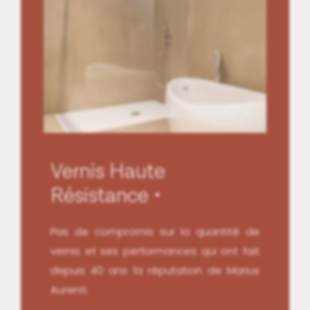
Vernis Haute
Résistance
Pas de compromis sur la quantité de
vernis et ses performances qui ont fait
depuis 40 ans la réputation de Marius
Aurenti.