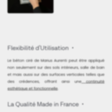
Flexibilité d'Utilisation
Le béton ciré de Marius Aurenti peut être appliqué
non seulement sur des sols intérieurs, salle de bain
et mais aussi sur des surfaces verticales telles que
des crédences, offrant ainsi une
continuité
esthétique et fonctionnelle
.
La Qualité Made in France