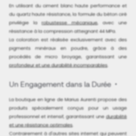
En utilisant du ciment blanc haute performance et
du quartz haute résistance, la formule du béton ciré
privilégie la
robustesse mécanique
, avec une
résistance à la compression atteignant 44 MPa.
La coloration est réalisée exclusivement avec des
pigments minéraux en poudre, grâce à des
procédés de micro broyage, garantissant une
profondeur et une durabilité incomparables
.
Un Engagement dans la Durée
La boutique en ligne de Marius Aurenti propose des
produits spécialement conçus pour un usage
professionnel et intensif, garantissant une
durabilité
et une résistance optimales
.
Contrairement à d'autres sites internet qui peuvent