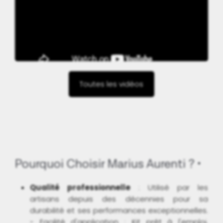
Toutes les vidéos
Pourquoi Choisir Marius Aurenti ?
Qualité professionnelle
: Utilisé par les
artisans depuis des décennies pour sa
durabilité et ses performances exceptionnelles.
- Facilité d'application : Kit prêt à l'emploi,