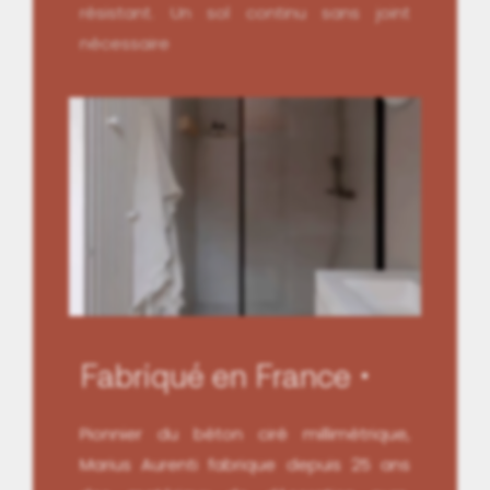
résistant. Un sol continu sans joint
nécessaire
Fabriqué en France
Pionnier du béton ciré millimétrique,
Marius Aurenti fabrique depuis 25 ans