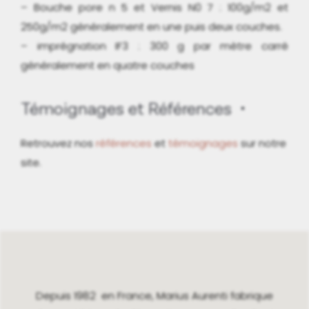
– Bouche pore n 5 et Vernis N0 7 : 100g/m2 et
250g/m2 généralement en une puis deux couches.
– imprégnation IF3 : 300 g par mètre carré
généralement en quatre couches
Témoignages et Références
Retrouvez nos
références
et
témoignages
sur notre
site.
Depuis 1982 en France, Marius Aurenti fabrique