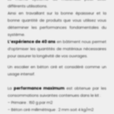
différents utilisations.
Ainsi en travaillant sur la bonne épaisseur et la
bonne quantité de produits que vous utilisez vous
déterminer les performances fondamentales du
système.
L’expérience de 40 ans
en bâtiment nous permet
d’optimiser les quantités de matériaux nécessaires
pour assurer la longévité de vos ouvrages.
Un escalier en béton ciré et considéré comme un
usage intensif.
La
performance maximum
est obtenue par les
consommations suivantes contenues dans le kit :
– Primaire : 150 g par m2
– Béton ciré millimétrique : 2 mm soit 4 kg/m2