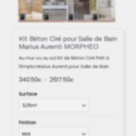
Kit Béton Ciré pour Salle de Bain
Marius Aurenti MORPHEO
Au mur ou au sol Kit de Béton Ciré Prêt à
l’Emploi Marius Aurenti pour Salle de Bain
340.50
2617.50
Plage
€
–
€
de
Surface
prix :
340.50€
à
2617.50€
Finition