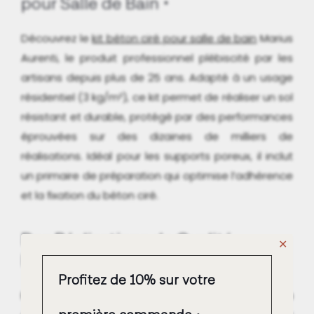
pour Salle de Bain
Découvrez le
kit béton ciré pour salle de bain
Marius
Aurenti, le produit professionnel plébiscité par les
artisans depuis plus de 25 ans. Adapté à un usage
résidentiel (3 kg/m²), ce kit permet de réaliser un sol
résistant et durable, protégé par des performances
éprouvées sur des dizaines de milliers de
réalisations. Idéal pour les supports poreux, il inclut
un primaire de préparation qui optimise l’adhérence
et la fixation du béton ciré.
Des Réalisations de Qualité
✕
Professionnelle
Profitez de 10% sur votre
Plusieurs dizaines de milliers de chantiers ont déjà