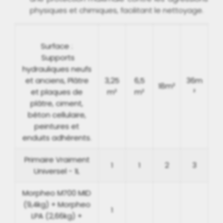
physiques et chimiques, facilitant le nettoyage.
Surface :
Supports
hydrauliques neufs
et anciens, Plâtre
3,25
6,5
36m
18m²
et plaques de
m²
m²
²
plâtre, ciment,
béton cellulaire,
peintures et
enduits adhérents.
Primaire Vraiment
1
1
2
3
Universel - 1L
Morpheo M700 MID
(9,4kg) + Morpheo
1
LPA (2,66kg) +