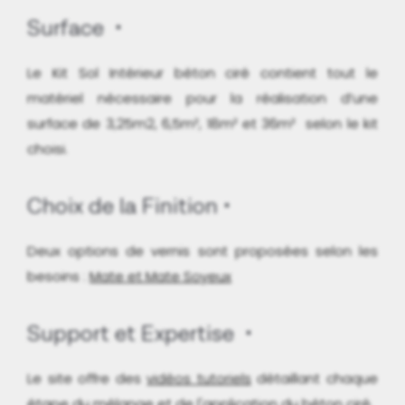
Surface
Le Kit Sol Intérieur béton ciré contient tout le
matériel nécessaire pour la réalisation d’une
surface de 3,25m2, 6,5m², 18m² et 36m² selon le kit
choisi.
Choix de la Finition
Deux options de vernis sont proposées selon les
besoins :
Mate et Mate Soyeux
Support et Expertise
Le site offre des
vidéos tutoriels
détaillant chaque
étape du mélange et de l'application du béton ciré.