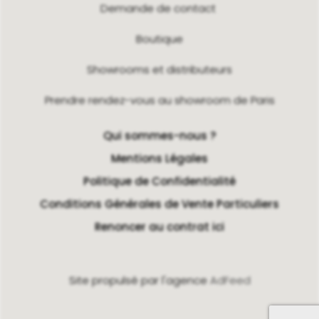
Demande de contact
Boutique
Showrooms et distributeurs
Prendre rendez-vous au showroom de Paris
Qui sommes-nous ?
Mentions Légales
Politique de Confidentialité
Conditions Générales de Vente Particuliers
Renoncer au contrat ici
Site propulsé par l'agence
AdFeed