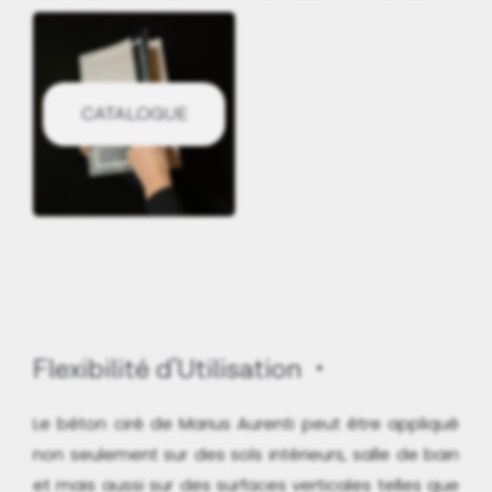
CATALOGUE
Flexibilité d'Utilisation
Le béton ciré de Marius Aurenti peut être appliqué
non seulement sur des sols intérieurs, salle de bain
et mais aussi sur des surfaces verticales telles que