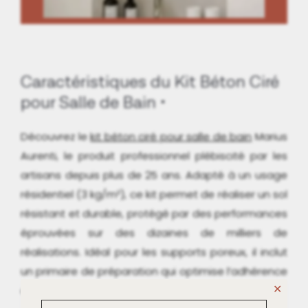
Caractéristiques du Kit Béton Ciré
pour Salle de Bain
Découvrez le
kit béton ciré pour salle de bain
Marius
Aurenti, le produit professionnel plébiscité par les
artisans depuis plus de 25 ans. Adapté à un usage
résidentiel (3 kg/m²), ce kit permet de réaliser un sol
résistant et durable, protégé par des performances
éprouvées sur des dizaines de milliers de
réalisations. Idéal pour les supports poreux, il inclut
un primaire de préparation qui optimise l’adhérence
✕
et la fixation du béton ciré.