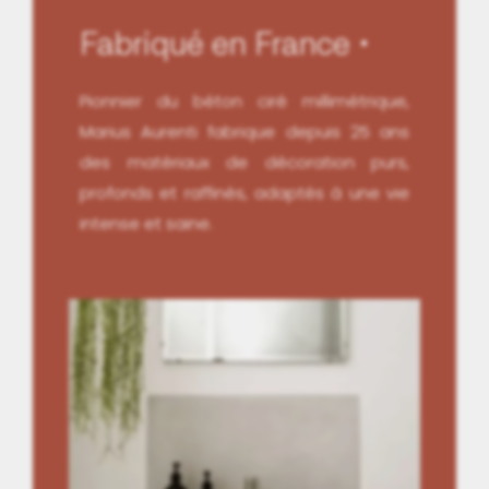
Fabriqué en France
Pionnier du béton ciré millimétrique,
Marius Aurenti fabrique depuis 25 ans
des matériaux de décoration purs,
profonds et raffinés, adaptés à une vie
intense et saine.