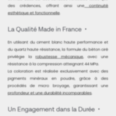
des crédences, offrant ainsi une
continuité
esthétique et fonctionnelle
.
La Qualité Made in France
En utilisant du ciment blanc haute performance et
du quartz haute résistance, la formule du béton ciré
privilégie la
robustesse mécanique
, avec une
résistance à la compression atteignant 44 MPa.
La coloration est réalisée exclusivement avec des
pigments minéraux en poudre, grâce à des
procédés de micro broyage, garantissant une
profondeur et une durabilité incomparables
.
Un Engagement dans la Durée