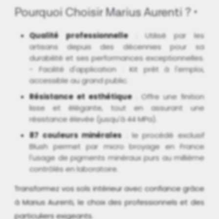
Pourquoi Choisir Marius Aurenti ?
Qualité professionnelle
: Utilisé par les
artisans depuis des décennies pour sa
durabilité et ses performances exceptionnelles.
- Facilité d'application : Kit prêt à l'emploi,
accessible au grand public.
Résistance et esthétique
: Offre une finition
lisse et élégante, tout en assurant une
résistance élevée (jusqu'à 44 MPa).
87 couleurs minérales
: le procédé exclusif
Blush permet par micro broyage en France
l'usage de pigments minéraux purs au millième
contrôlés en laboratoire.
Transformez vos sols intérieur avec confiance grâce
à Marius Aurenti, le choix des professionnels et des
particuliers exigeants.