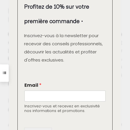
Profitez de 10% sur votre
Des Réalisations de Qualité
Professionnelle
première commande
Plusieurs dizaines de milliers de chantiers ont déjà
Inscrivez-vous à la newsletter pour
été réalisés avec ces matériaux, démontrant
leur
recevoir des conseils professionnels,
fiabilité et leur efficacité
. Grâce à la nouvelle
découvrir les actualités et profiter
boutique en ligne professionnelle de Marius Aurenti,
d'offres exclusives.
il est désormais possible de bénéficier des mêmes
produits utilisés par des professionnels dans
E
plusieurs pays du monde.
Email
*
m
a
i
Un Large Choix de Couleurs et une
l
Inscrivez-vous et recevez en exclusivité
Grande Résistance
E
nos informations et promotions.
m
a
Avec 87 couleurs disponibles, les possibilités de
i