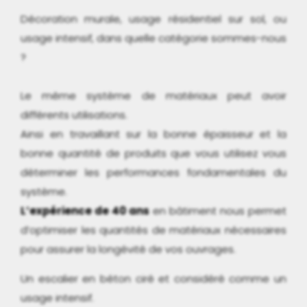
Décoration murale, usage résidentiel sur sol, ou
usage intensif, dans quelle catégorie sommes-nous
?
Le même système de matériaux peut avoir
différents utilisations.
Ainsi en travaillant sur la bonne épaisseur et la
bonne quantité de produits que vous utilisez vous
déterminer les performances fondamentales du
système.
L’expérience de 40 ans
en bâtiment nous permet
d’optimiser les quantités de matériaux nécessaires
pour assurer la longévité de vos ouvrages.
Un escalier en béton ciré et considéré comme un
usage intensif.