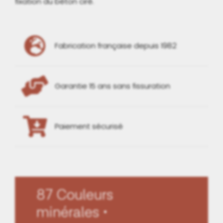
fixation du béton ciré.
Fabrication française depuis 1982
Garantie 15 ans sans fissuration
Paiement sécurisé
87 Couleurs
minérales