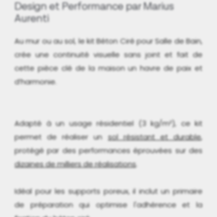
Design et Performance par Marius
Aurenti
Au mur ou au sol, le kit Béton Ciré pour Salle de Bain,
crée une continuité visuelle sans joint et fait de
cette pièce clé de la maison un havre de paix et
d’harmonie.
Adapté à un usage résidentiel (3 kg/m²), ce kit
permet de réaliser un
sol résistant et durable
,
protégé par des performances éprouvées sur des
dizaines de milliers de réalisations
.
Idéal pour les supports poreux, il inclut un primaire
de préparation qui optimise l'adhérence et la