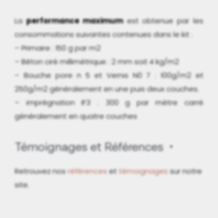
La
performance maximum
est obtenue par les
consommations suivantes contenues dans le kit :
– Primaire : 150 g par m2
– Béton ciré millimétrique : 2 mm soit 4 kg/m2
– Bouche pore n 5 et Vernis N0 7 : 100g/m2 et
250g/m2 généralement en une puis deux couches.
– imprégnation IF3 : 300 g par mètre carré
généralement en quatre couches
Témoignages et Références
Retrouvez nos
références
et
témoignages
sur notre
site.