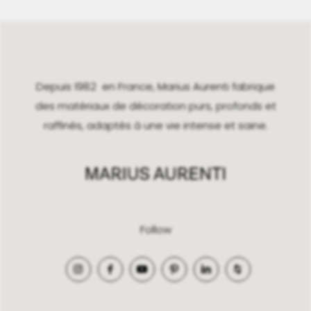
Depuis 1982 en France, Marius Aurenti fabrique
des matériaux de décoration purs, profonds et
raffinés, adaptés à une vie intense et saine.
Follow