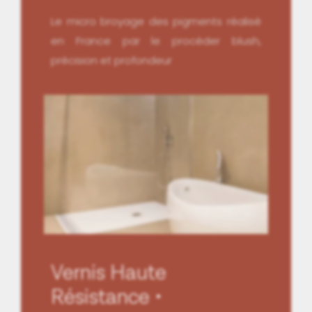
Le micro broyage des pigments réalisé
en France par le procéder blush,
précision et profondeur
Vernis Haute
Résistance