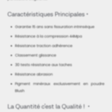
Caractéristiques Principales
Garantie 15 ans sans fissuration intrinsèque
Résistance à la compression 44Mpa
Résistance traction adhérence
Classement glissance
30 tests résistance aux taches
Résistance abrasion
Pigment minéraux exclusivement en poudre
Blush
La Quantité c'est la Qualité !