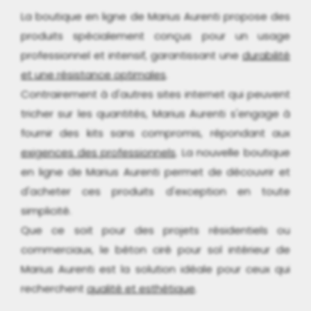
La boutique en ligne de Marius Aurenti propose des
produits spécialement conçus pour un usage
professionnel et intensif, garantissant une
durabilité
et une résistance optimales
.
Contrairement à d'autres sites internet qui peuvent
tricher sur les quantités, Marius Aurenti s'engage à
fournir des kits sans compromis, répondant aux
exigences des professionnels
. La nouvelle boutique
en ligne de Marius Aurenti permet de découvrir et
d'acheter ces produits d'exception en toute
simplicité.
Que ce soit pour des projets résidentiels ou
commerciaux, le béton ciré pour sol intérieur de
Marius Aurenti est la solution idéale pour ceux qui
recherchent
qualité et esthétique
.