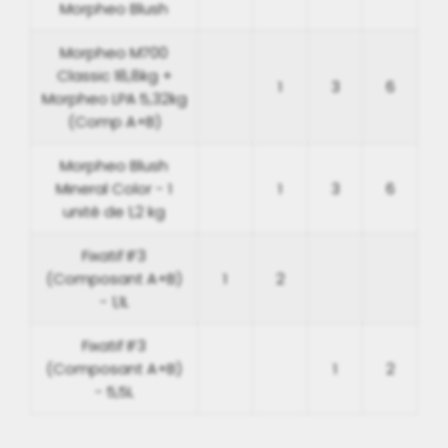
Morpheo Blush
Morpheo M700
Classic 18,8kg +
1
3
6
Morpheo LPA 5,32kg
(Comp A+B)
Morpheo Blush
Mineral Color - 1
1
3
6
unité de 1,2 kg
Fixatif IF3
(Composant A+B)
1
2
- 1,1L
Fixatif IF3
(Composant A+B)
1
2
- 5,5L