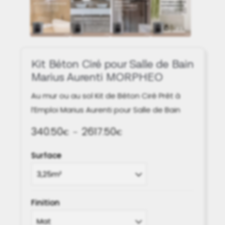
Kit Béton Ciré pour Salle de Bain
Marius Aurenti MORPHEO
Au mur ou au sol Kit de Béton Ciré Prêt à
l’Emploi Marius Aurenti pour Salle de Bain
340.50
2617.50
Plage
€
–
€
de
Surface
prix :
340.50€
à
2617.50€
Finition