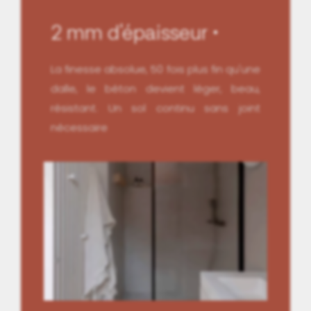
2 mm d'épaisseur
La finesse absolue, 50 fois plus fin qu'une
dalle, le béton devient léger, beau,
résistant. Un sol continu sans joint
nécessaire