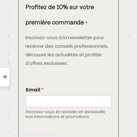
Profitez de 10% sur votre
Des Réalisations de Qualité
Professionnelle
première commande
Plusieurs dizaines de milliers de chantiers ont déjà
Inscrivez-vous à la newsletter pour
été réalisés avec ces matériaux, démontrant
leur
recevoir des conseils professionnels,
fiabilité et leur efficacité
. Grâce à la nouvelle
découvrir les actualités et profiter
boutique en ligne professionnelle de Marius Aurenti,
d'offres exclusives.
il est désormais possible de bénéficier des mêmes
produits utilisés par des professionnels dans
E
plusieurs pays du monde.
Email
*
m
a
i
Un Large Choix de Couleurs et une
l
Inscrivez-vous et recevez en exclusivité
Grande Résistance
*
nos informations et promotions.
E
m
Avec 87 couleurs disponibles, les possibilités de
a