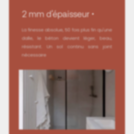
2 mm d'épaisseur
La finesse absolue, 50 fois plus fin qu'une
dalle, le béton devient léger, beau,
résistant. Un sol continu sans joint
nécessaire