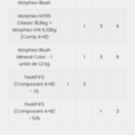
Morpheo Blush
Morpheo M700
Classic 18,8kg +
1
3
6
Morpheo LPA 5,32kg
(Comp A+B)
Morpheo Blush
Mineral Color - 1
1
3
6
unité de 1,2 kg
Fixatif IF3
(Composant A+B)
1
2
- 1,1L
Fixatif IF3
(Composant A+B)
1
2
- 5,5L