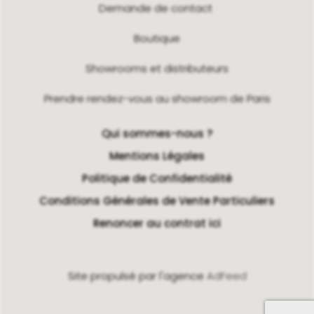
Demande de contact
Boutique
Showrooms et distributeurs
Prendre rendez-vous au showroom de Paris
Qui sommes-nous ?
Mentions Légales
Politique de Confidentialité
Conditions Générales de Vente Particuliers
Renoncer au contrat ici
Site propulsé par l'agence
AdFeed