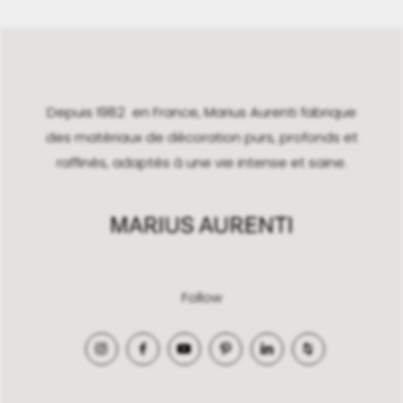
Depuis 1982 en France, Marius Aurenti fabrique
des matériaux de décoration purs, profonds et
raffinés, adaptés à une vie intense et saine.
Follow