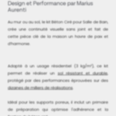
Design et Performance par Marius
Aurenti
Au mur ou au sol, le kit Béton Ciré pour Salle de Bain,
crée une continuité visuelle sans joint et fait de
cette pièce clé de la maison un havre de paix et
d’harmonie.
Adapté à un usage résidentiel (3 kg/m²), ce kit
permet de réaliser un
sol résistant et durable
,
protégé par des performances éprouvées sur des
dizaines de milliers de réalisations
.
Idéal pour les supports poreux, il inclut un primaire
de préparation qui optimise l'adhérence et la