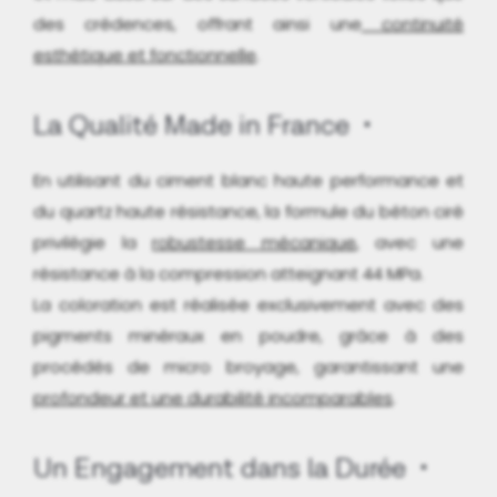
des crédences, offrant ainsi une
continuité
esthétique et fonctionnelle
.
La Qualité Made in France
En utilisant du ciment blanc haute performance et
du quartz haute résistance, la formule du béton ciré
privilégie la
robustesse mécanique
, avec une
résistance à la compression atteignant 44 MPa.
La coloration est réalisée exclusivement avec des
pigments minéraux en poudre, grâce à des
procédés de micro broyage, garantissant une
profondeur et une durabilité incomparables
.
Un Engagement dans la Durée