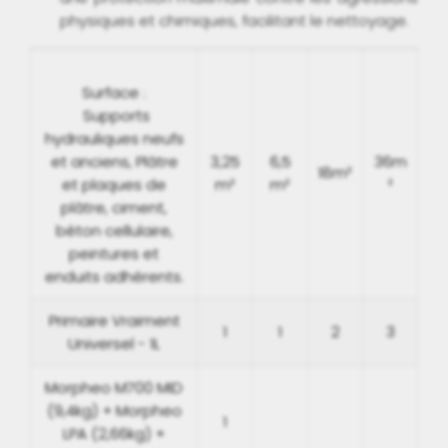
physiques et chimiques, facilitant le nettoyage.
Surface :
Supports
hydrauliques neufs
et anciens, Plâtre
3,25
6,5
36m
18m²
et plaques de
m²
m²
²
plâtre, ciment,
béton cellulaire,
peintures et
enduits adhérents.
Primaire Vraiment
1
1
2
3
Universel - 1L
Morpheo M700 MID
(9,4kg) + Morpheo
1
LPA (2,66kg) +