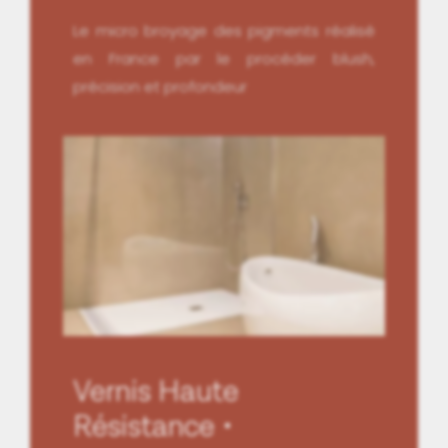
Le micro broyage des pigments réalisé
en France par le procéder blush,
précision et profondeur
Vernis Haute
Résistance