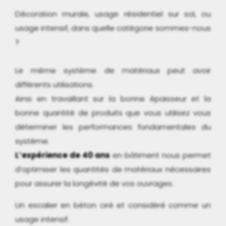
Décoration murale, usage résidentiel sur sol, ou
usage intensif, dans quelle catégorie sommes-nous
?
Le même système de matériaux peut avoir
différents utilisations.
Ainsi en travaillant sur la bonne épaisseur et la
bonne quantité de produits que vous utilisez vous
déterminer les performances fondamentales du
système.
L’expérience de 40 ans
en bâtiment nous permet
d’optimiser les quantités de matériaux nécessaires
pour assurer la longévité de vos ouvrages.
Un escalier en béton ciré et considéré comme un
usage intensif.