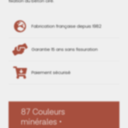
fixation du béton ciré.
Fabrication française depuis 1982
Garantie 15 ans sans fissuration
Paiement sécurisé
87 Couleurs
minérales