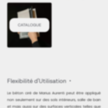
CATALOGUE
Flexibilité d'Utilisation
Le béton ciré de Marius Aurenti peut être appliqué
non seulement sur des sols intérieurs, salle de bain
et mais aussi sur des surfaces verticales telles que