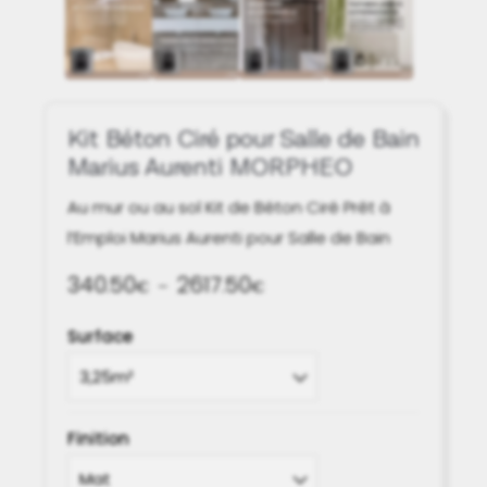
Kit Béton Ciré pour Salle de Bain
Marius Aurenti MORPHEO
Au mur ou au sol Kit de Béton Ciré Prêt à
l’Emploi Marius Aurenti pour Salle de Bain
340.50
2617.50
Plage
€
–
€
de
Surface
prix :
340.50€
à
2617.50€
Finition