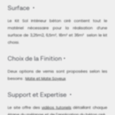
Surface
Le Kit Sol Intérieur béton ciré contient tout le
matériel nécessaire pour la réalisation d’une
surface de 3,25m2, 6,5m², 18m² et 36m² selon le kit
choisi.
Choix de la Finition
Deux options de vernis sont proposées selon les
besoins :
Mate et Mate Soyeux
Support et Expertise
Le site offre des
vidéos tutoriels
détaillant chaque
étape du mélange et de l'application du béton ciré.