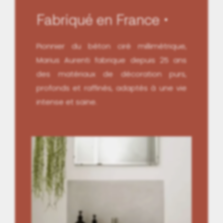
Fabriqué en France
Pionnier du béton ciré millimétrique,
Marius Aurenti fabrique depuis 25 ans
des matériaux de décoration purs,
profonds et raffinés, adaptés à une vie
intense et saine.