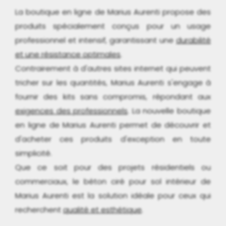
La boutique en ligne de Marius Aurenti propose des
produits spécialement conçus pour un usage
professionnel et intensif, garantissant une
durabilité
et une résistance optimales
.
Contrairement à d'autres sites internet qui peuvent
tricher sur les quantités, Marius Aurenti s'engage à
fournir des kits sans compromis, répondant aux
exigences des professionnels
. La nouvelle boutique
en ligne de Marius Aurenti permet de découvrir et
d'acheter ces produits d'exception en toute
simplicité.
Que ce soit pour des projets résidentiels ou
commerciaux, le béton ciré pour sol intérieur de
Marius Aurenti est la solution idéale pour ceux qui
recherchent
qualité et esthétique
.