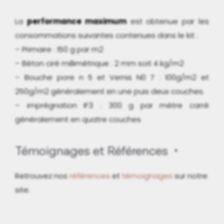
La
performance maximum
est obtenue par les
consommations suivantes contenues dans le kit :
– Primaire : 150 g par m2
– Béton ciré millimétrique : 2 mm soit 4 kg/m2
– Bouche pore n 5 et Vernis N0 7 : 100g/m2 et
250g/m2 généralement en une puis deux couches.
– imprégnation IF3 : 300 g par mètre carré
généralement en quatre couches
Témoignages et Références
Retrouvez nos
références
et
témoignages
sur notre
site.