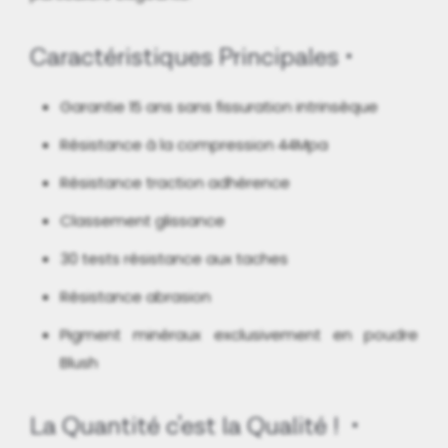
Caractéristiques Principales
Garantie 15 ans sans fissuration intrinsèque
Résistance à la compression 44Mpa
Résistance traction adhérence
Classement glissance
30 tests résistance aux taches
Résistance abrasion
Pigment minéraux exclusivement en poudre
Blush
La Quantité c'est la Qualité !