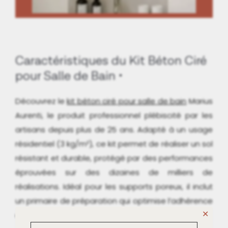
Caractéristiques du Kit Béton Ciré
pour Salle de Bain
Découvrez le
kit béton ciré pour salle de bain
Marius
Aurenti, le produit professionnel plébiscité par les
artisans depuis plus de 25 ans. Adapté à un usage
résidentiel (3 kg/m²), ce kit permet de réaliser un sol
résistant et durable, protégé par des performances
éprouvées sur des dizaines de milliers de
réalisations. Idéal pour les supports poreux, il inclut
un primaire de préparation qui optimise l’adhérence
✕
et la fixation du béton ciré.