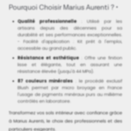
Pourquoi Choisir Marius Aurenti ?
Qualité professionnelle
: Utilisé par les
artisans depuis des décennies pour sa
durabilité et ses performances exceptionnelles.
- Facilité d'application : Kit prêt à l'emploi,
accessible au grand public.
Résistance et esthétique
: Offre une finition
lisse et élégante, tout en assurant une
résistance élevée (jusqu'à 44 MPa).
87 couleurs minérales
: le procédé exclusif
Blush permet par micro broyage en France
l'usage de pigments minéraux purs au millième
contrôlés en laboratoire.
Transformez vos sols intérieur avec confiance grâce
à Marius Aurenti, le choix des professionnels et des
particuliers exigeants.