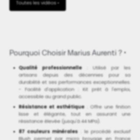
Toutes les vidéos •
Pourquoi Choisir Marius Aurenti ?
Qualité professionnelle
: Utilisé par les
artisans depuis des décennies pour sa
durabilité et ses performances exceptionnelles.
- Facilité d'application : Kit prêt à l'emploi,
accessible au grand public.
Résistance et esthétique
: Offre une finition
lisse et élégante, tout en assurant une
résistance élevée (jusqu'à 44 MPa).
87 couleurs minérales
: le procédé exclusif
Blush permet par micro broyage en France