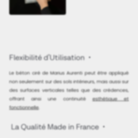
Flexibilité d'Utilisation
Le béton ciré de Marius Aurenti peut être appliqué
non seulement sur des sols intérieurs, mais aussi sur
des surfaces verticales telles que des crédences,
offrant ainsi une continuité
esthétique et
fonctionnelle
.
La Qualité Made in France