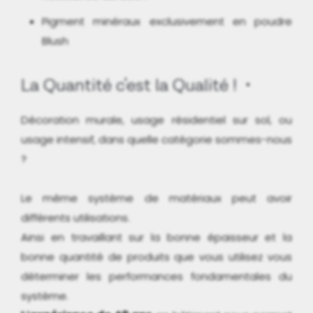
Pigment minéraux exclusivement en poudre
Blush
La Quantité c'est la Qualité !
Décoration murale, usage résidentiel sur sol, ou
usage intensif, dans quelle catégorie sommes-nous
?
Le même système de matériaux peut avoir
différents utilisations.
Ainsi en travaillant sur la bonne épaisseur et la
bonne quantité de produits que vous utilisez vous
déterminer les performances fondamentales du
système.