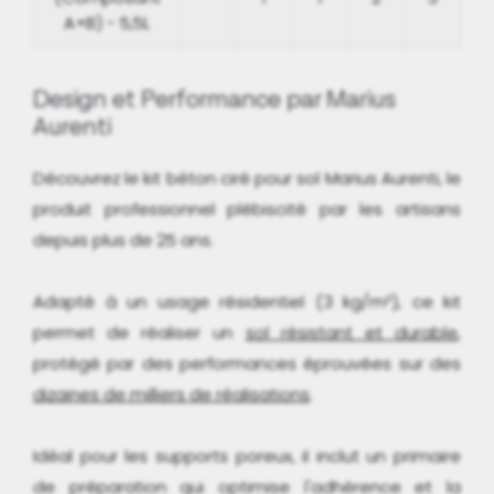
A+B) - 5,5L
Design et Performance par Marius
Aurenti
Découvrez le kit béton ciré pour sol Marius Aurenti, le
produit professionnel plébiscité par les artisans
depuis plus de 25 ans.
Adapté à un usage résidentiel (3 kg/m²), ce kit
permet de réaliser un
sol résistant et durable
,
protégé par des performances éprouvées sur des
dizaines de milliers de réalisations
.
Idéal pour les supports poreux, il inclut un primaire
de préparation qui optimise l'adhérence et la