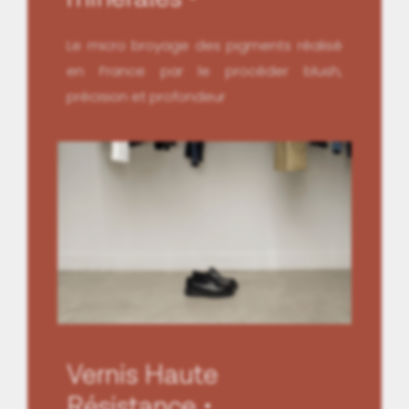
Le micro broyage des pigments réalisé
en France par le procéder blush,
précision et profondeur
Vernis Haute
Résistance