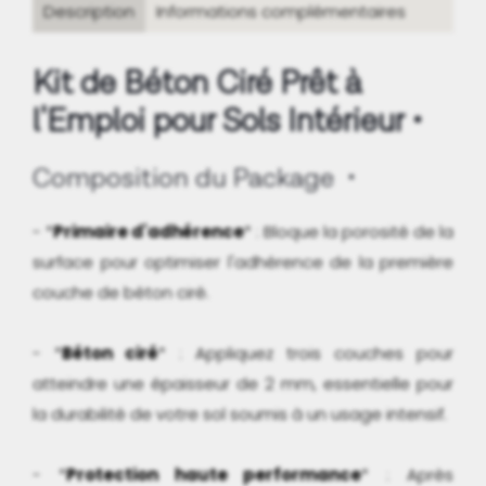
Description
Informations complémentaires
Intérieur
Marius
Kit de Béton Ciré Prêt à
Aurenti
l'Emploi pour Sols Intérieur
MORPHEO
Composition du Package
- *
Primaire d'adhérence
* : Bloque la porosité de la
surface pour optimiser l'adhérence de la première
couche de béton ciré.
- *
Béton ciré
* : Appliquez trois couches pour
atteindre une épaisseur de 2 mm, essentielle pour
la durabilité de votre sol soumis à un usage intensif.
- *
Protection haute performance
* : Après