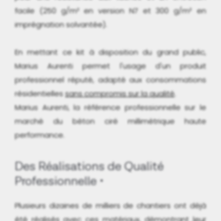
facile (250 g/m² en version N7 et 300 g/m² en
imprégnation solvantée).
En mettant ce kit à disposition du grand public,
Marius Aurenti permet l'usage d'un produit
professionnel réputé, adapté aux consommations
résidentielles
sans compromis sur la qualité
.
Marius Aurenti, la référence professionnelle sur le
marché du béton ciré millimétrique haute
performance.
Des Réalisations de Qualité
Professionnelle
Plusieurs dizaines de milliers de chantiers ont déjà
été réalisés avec ces matériaux, démontrant
leur