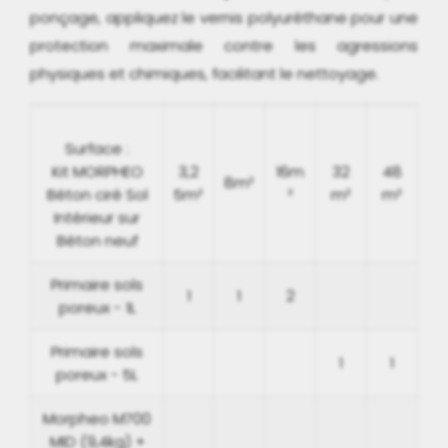
ponçage, appliquez le vernis polyuréthane pour une
protection maximale contre les agressions
physiques et chimiques, facilitant le nettoyage.
Surface :
Kit MORPHEO
3,2
16m
32
48
8m²
Béton ciré Sol
5m²
²
m²
m²
Intérieur sur
Béton neuf
Primaire sols
1
1
2
poreux - 1L
Primaire sols
1
1
poreux - 5L
Morpheo M700
MID (9,4kg) +