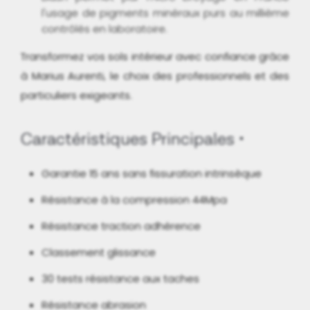
l'usage de pigments minéraux purs au millième
contrôlés en laboratoire.
Transformez vos sols intérieur avec confiance grâce
à Marius Aurenti, le choix des professionnels et des
particuliers exigeants.
Caractéristiques Principales
Garantie 15 ans sans fissuration intrinsèque
Résistance à la compression 44Mpa
Résistance traction adhérence
Classement glissance
30 tests résistance aux taches
Résistance abrasion