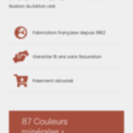
fixation du béton ciré.
Fabrication française depuis 1982
Garantie 15 ans sans fissuration
Paiement sécurisé
87 Couleurs
minérales