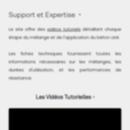
Support et Expertise
Le site offre des
vidéos tutoriels
détaillant chaque
étape du mélange et de l'application du béton ciré.
Les fiches techniques fournissent toutes les
informations nécessaires sur les mélanges, les
durées d'utilisation, et les performances de
résistance.
Les Vidéos Tutorielles