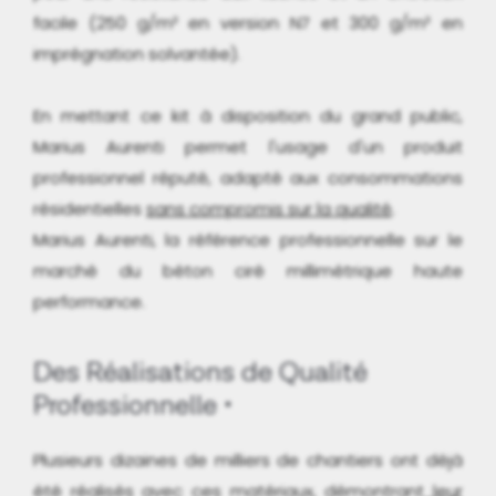
facile (250 g/m² en version N7 et 300 g/m² en
imprégnation solvantée).
En mettant ce kit à disposition du grand public,
Marius Aurenti permet l'usage d'un produit
professionnel réputé, adapté aux consommations
résidentielles
sans compromis sur la qualité
.
Marius Aurenti, la référence professionnelle sur le
marché du béton ciré millimétrique haute
performance.
Des Réalisations de Qualité
Professionnelle
Plusieurs dizaines de milliers de chantiers ont déjà
été réalisés avec ces matériaux, démontrant
leur