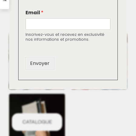
*
Email
*
E
Échantillons et nuanciers
m
a
i
Inscrivez-vous et recevez en exclusivité
l
nos informations et promotions.
E
m
a
NUANCIER
ÉCHANTILLONS
i
Envoyer
l
CATALOGUE