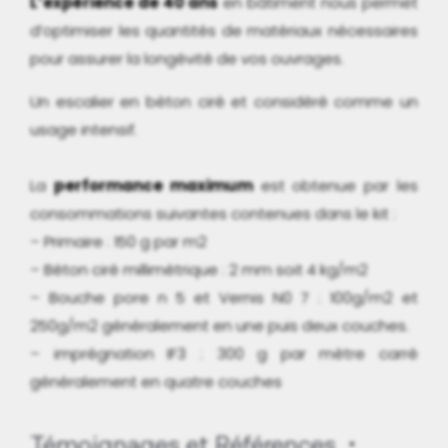
L’expérience de 40 ans
en bâtiment nous permet
d’optimiser les quantités de matériaux nécessaires
pour assurer la longévité de vos ouvrages.
Un escalier en béton ciré et considéré comme un
usage intensif.
La
performance maximum
est obtenue par les
consommations suivantes contenues dans le kit :
– Primaire : 150 g par m2
– Béton ciré millimétrique : 2 mm soit 4 kg/m2
– Bouche pore n 5 et Vernis N0 7 : 100g/m2 et
250g/m2 généralement en une puis deux couches.
– imprégnation IF3 : 300 g par mètre carré
généralement en quatre couches
Témoignages et Références