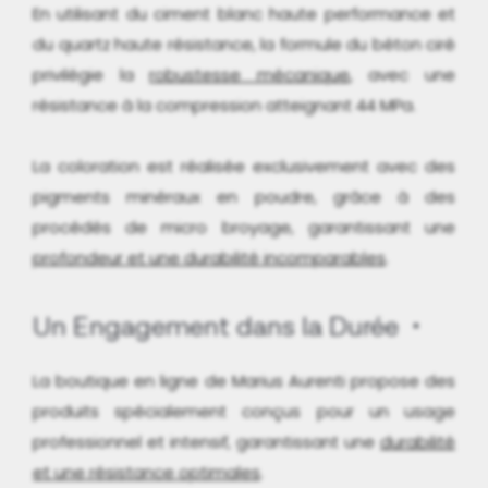
En utilisant du ciment blanc haute performance et
du quartz haute résistance, la formule du béton ciré
privilégie la
robustesse mécanique
, avec une
résistance à la compression atteignant 44 MPa.
La coloration est réalisée exclusivement avec des
pigments minéraux en poudre, grâce à des
procédés de micro broyage, garantissant une
profondeur et une durabilité incomparables
.
Un Engagement dans la Durée
La boutique en ligne de Marius Aurenti propose des
produits spécialement conçus pour un usage
professionnel et intensif, garantissant une
durabilité
et une résistance optimales
.