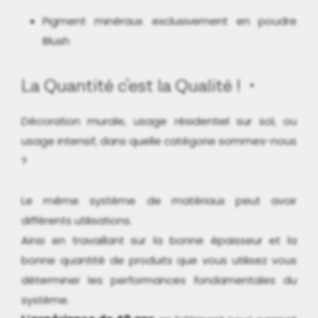
Pigment minéraux exclusivement en poudre
Blush
La Quantité c'est la Qualité !
Décoration murale, usage résidentiel sur sol, ou
usage intensif, dans quelle catégorie sommes-nous
?
Le même système de matériaux peut avoir
différents utilisations.
Ainsi en travaillant sur la bonne épaisseur et la
bonne quantité de produits que vous utilisez vous
déterminer les performances fondamentales du
système.