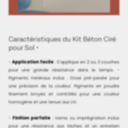
Caractéristiques du Kit Béton Ciré
pour Sol
-
Application facile
: S'applique en 2 ou 3 couches
pour une grande résistance dans le temps. -
Pigments minéraux inclus : Dose pré-pesée pour
une précision de la couleur. Pigments en poudre
finement broyés et contrôlés pour une couleur
homogène et une tenue aux UV.
-
Finition parfaite
: Vernis ou imprégnation inclus
pour une résistance aux tâches et un entretien