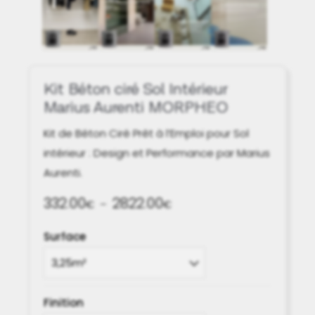
Kit Béton ciré Sol Intérieur
Marius Aurenti MORPHEO
Kit de Béton Ciré Prêt à l’Emploi pour Sol
intérieur : Design et Performance par Marius
Aurenti.
332.00
2822.00
Plage
€
–
€
de
Surface
prix :
332.00€
à
2822.00€
Finition