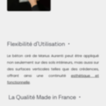
Flexibilité d'Utilisation
Le béton ciré de Marius Aurenti peut être appliqué
non seulement sur des sols intérieurs, mais aussi sur
des surfaces verticales telles que des crédences,
offrant ainsi une continuité
esthétique et
fonctionnelle
.
La Qualité Made in France