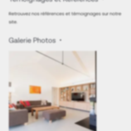
Retrouvez nos
références
et
témoignages
sur notre
site.
Galerie Photos