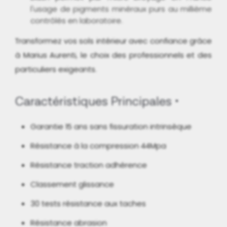
l'usage de pigments minéraux purs au millième
contrôlés en laboratoire.
Transformez vos sols intérieur avec confiance grâce
à Marius Aurenti, le choix des professionnels et des
particuliers exigeants.
Caractéristiques Principales
Garantie 15 ans sans fissuration intrinsèque
Résistance à la compression 44Mpa
Résistance traction adhérence
Classement glissance
30 tests résistance aux taches
Résistance abrasion