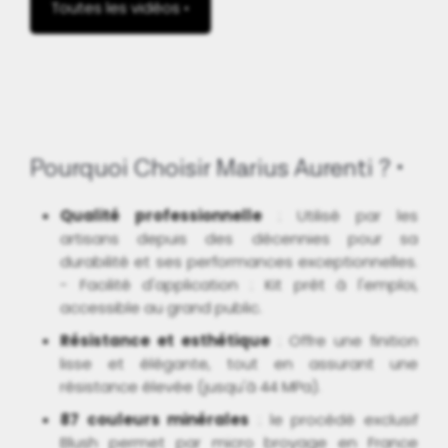
Toutes les vidéos •
Pourquoi Choisir Marius Aurenti ?
Qualité professionnelle
: Utilisé par les
artisans depuis des décennies pour sa
durabilité et ses performances exceptionnelles.
- Facilité d'application : Kit prêt à l'emploi,
accessible au grand public.
Résistance et esthétique
: Offre une finition
lisse et élégante, tout en assurant une
résistance élevée (jusqu'à 44 MPa).
87 couleurs minérales
: le procédé exclusif
Blush permet par micro broyage en France