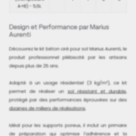
A+B) - 5,5L
Design et Performance par Marius
Aurenti
Découvrez le kit béton ciré pour sol Marius Aurenti, le
produit professionnel plébiscité par les artisans
depuis plus de 25 ans.
Adapté à un usage résidentiel (3 kg/m²), ce kit
permet de réaliser un
sol résistant et durable
,
protégé par des performances éprouvées sur des
dizaines de milliers de réalisations
.
Idéal pour les supports poreux, il inclut un primaire
de préparation qui optimise l'adhérence et la