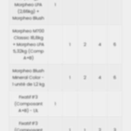
Morpheo LPA
1
(2,66kg) +
Morpheo Blush
Morpheo M700
Classic 18,8kg
+ Morpheo LPA
1
2
4
6
5,32kg (Comp
A+B)
Morpheo Blush
Mineral Color -
1
2
4
6
1 unité de 1,2 kg
Fixatif IF3
(Composant
1
A+B) - 1,1L
Fixatif IF3
(Composant
1
1
2
3