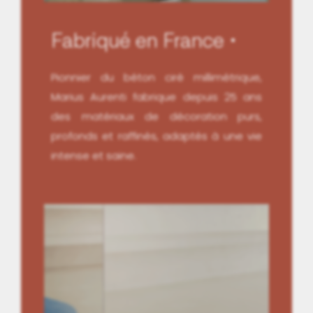
Fabriqué en France
Pionnier du béton ciré millimétrique,
Marius Aurenti fabrique depuis 25 ans
des matériaux de décoration purs,
profonds et raffinés, adaptés à une vie
intense et saine.