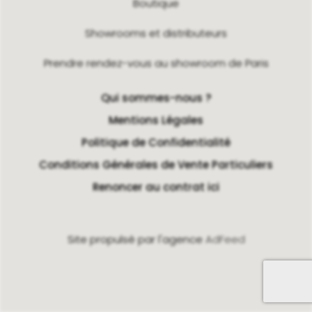
Boutique
Showrooms et distributeurs
Prendre rendez-vous au showroom de Paris
Qui sommes-nous ?
Mentions Légales
Politique de Confidentialité
Conditions Générales de Vente Particuliers
Renoncer au contrat ici
Site propulsé par l'agence
AdFeed