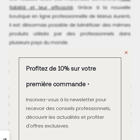
fiabilité et leur efficacité
. Grâce à la nouvelle
boutique en ligne professionnelle de Marius Aurenti,
il est désormais possible de bénéficier des mêmes
produits utilisés par des professionnels dans
plusieurs pays du monde.
✕
Un Large Choix de Couleurs et une
Profitez de 10% sur votre
Grande Résistance
première commande
Avec 87 couleurs disponibles, les possibilités de
personnalisation sont presque infinies.
Inscrivez-vous à la newsletter pour
L'imprégnation polyuréthane bi-composant offre
recevoir des conseils professionnels,
une
résistance exceptionnelle
, tant chimique que
découvrir les actualités et profiter
physique, comme détaillé dans les fiches
d'offres exclusives.
techniques disponibles sur le site.