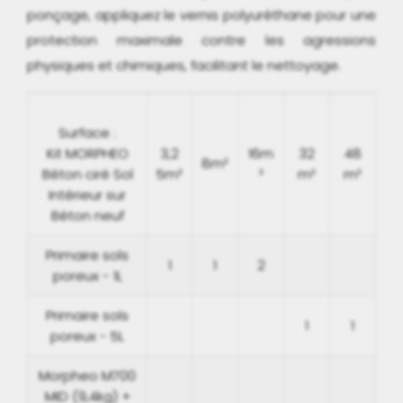
ponçage, appliquez le vernis polyuréthane pour une
protection maximale contre les agressions
physiques et chimiques, facilitant le nettoyage.
Surface :
Kit MORPHEO
3,2
16m
32
48
8m²
Béton ciré Sol
5m²
²
m²
m²
Intérieur sur
Béton neuf
Primaire sols
1
1
2
poreux - 1L
Primaire sols
1
1
poreux - 5L
Morpheo M700
MID (9,4kg) +