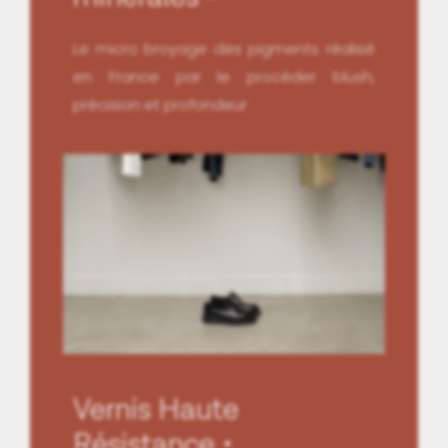
Le micro broyage des pigments réalisé
en France par le procéder blush,
précision et profondeur
Vernis Haute
Résistance