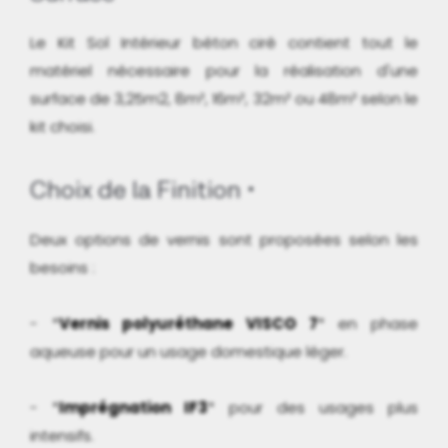
Le Kit Sol Intérieur béton ciré contient tout le
matériel nécessaire
pour la réalisation d'une
surface de 3,25m2, 8m², 16m², 32m² ou 48m² selon le
kit choisi.
Choix de la Finition
Deux options de vernis sont proposées selon les
besoins :
- *
Vernis polyuréthane VISCO 7
* en phase
aqueuse pour un usage domestique léger.
- *
Imprégnation IF3
* pour des usages plus
intensifs.