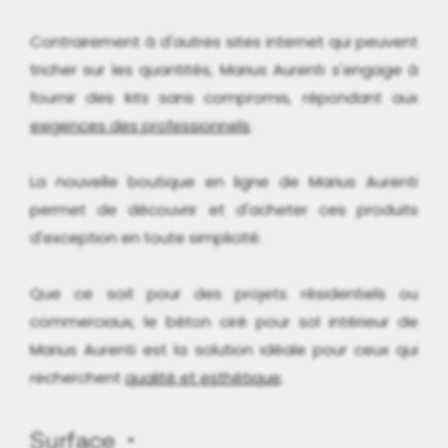
Contrairement à d'autres sites internet qui peuvent
tricher sur les quantités, Marius Aurenti s'engage à
fournir des kits sans compromis, répondant aux
exigences des professionnels
.
La nouvelle boutique en ligne de Marius Aurenti
permet de découvrir et d'acheter ces produits
d'exception en toute simplicité.
Que ce soit pour des projets résidentiels ou
commerciaux, le béton ciré pour sol intérieur de
Marius Aurenti est la solution idéale pour ceux qui
recherchent
qualité et esthétique
.
Surface