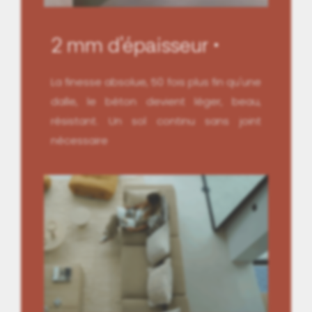
2 mm d'épaisseur
La finesse absolue, 50 fois plus fin qu'une
dalle, le béton devient léger, beau,
résistant. Un sol continu sans joint
nécessaire