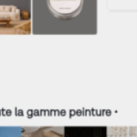
te la gamme peinture