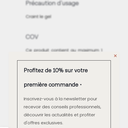
Précaution d'usage
Craint le gel
COV
Ce produit contient au maximum 1
✕
g/L COV à l'emploi.
Qualité Air intérieur A+
Profitez de 10% sur votre
première commande
Inscrivez-vous à la newsletter pour
recevoir des conseils professionnels,
Fabrication française
découvrir les actualités et profiter
d'offres exclusives.
Contrôle couleur unitaire à