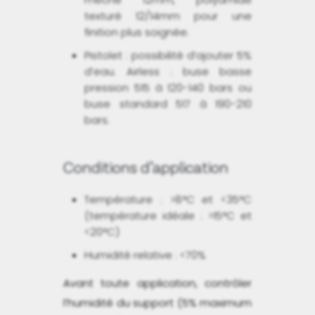
texturé 12/14mm pour une
finition plus soignée.
Pistolet : possibilité d’ajouter 5%
d’eau. Airless : buse basse
pression 515 à 120-140 bars ou
buse standard 517 à 190-210
bars.
Conditions d’application
Température : >8°C et <35°C
(température idéale : >15°C et
<20°C)
Humidité relative : <70%
Avant toute application, contrôler
l’humidité du support (5% maximum