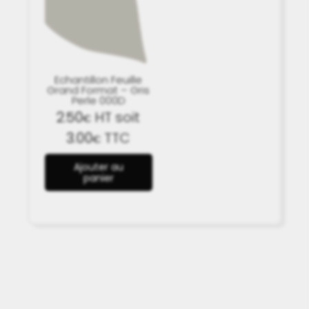
Echantillon Feuille
Grand Format – Gris
Perle 000D
2.50
HT soit
€
3.00
TTC
€
Ajouter au
panier