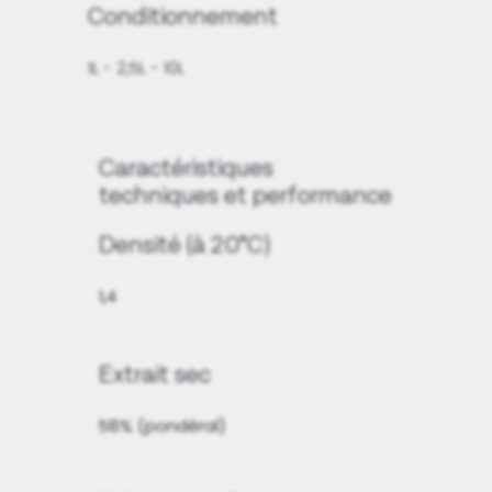
Conditionnement
1L - 2,5L - 10L
Caractéristiques
techniques et performance
Densité (à 20°C)
1,4
Extrait sec
58% (pondéral)