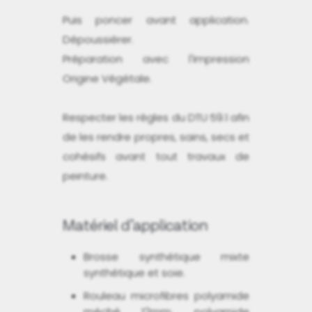
Puis poncer avant application.
Dépoussiérer.
Préparation avec l'Impression
Origine Végétale.
Respecter les règles du DTU 59.1 afin
de les rendre propres, sains, secs et
cohésifs avant tout travaux de
peinture.
Matériel d’application
Brosse synthétique mixte
synthétique et soie.
Rouleau microfibres polyamide
méché 12mm, polyamide