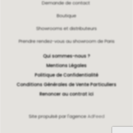
Demande de contact
Boutique
Showrooms et distributeurs
Prendre rendez-vous au showroom de Paris
Qui sommes-nous ?
Mentions Légales
Politique de Confidentialité
Conditions Générales de Vente Particuliers
Renoncer au contrat ici
Site propulsé par l'agence
AdFeed