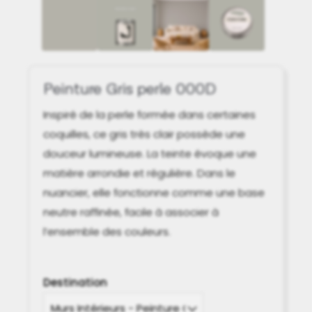
Peinture Gris perle 000D
Inspiré de la perle formée dans certaines
coquilles, ce gris très clair possède une
douceur lumineuse. La teinte évoque une
matière arrondie et régulière. Dans le
nuancier, elle fonctionne comme une base
neutre raffinée, facile à associer à
l’ensemble des couleurs.
Destination