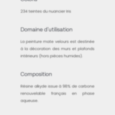
234 teintes du nuancier Iris
Domaine d'utilisation
La peinture mate velours est destinée
à la décoration des murs et plafonds
intérieurs (hors pièces humides).
Composition
Résine alkyde issue à 98% de carbone
renouvelable français en phase
aqueuse.