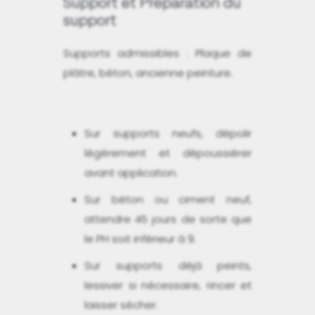
Support et Préparation du
support
Supports admissibles : Plaque de
plâtre, béton, ancienne peinture.
Sur supports neufs, dépolir
légèrement et dépoussiérer
avant application.
Sur béton ou ciment neuf,
attendre 45 jours de sorte que
le PH soit inférieur à 9.
Sur supports déjà peints,
lessiver si nécessaire, rincer et
laisser sécher.