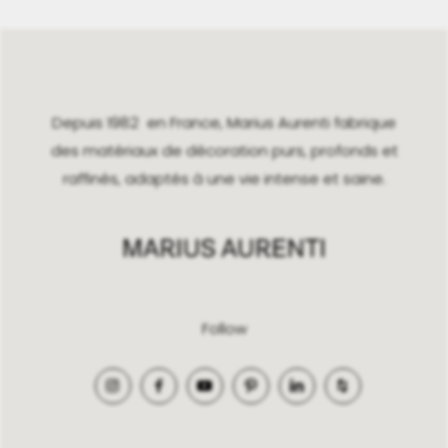
Depuis 1982 en France, Marius Aurenti fabrique
des matériaux de décoration purs, profonds et
raffinés, adaptés à une vie intense et saine.
Follow