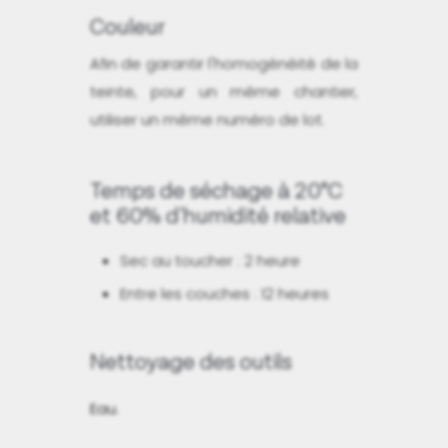
Couleur
Afin de garantir l'homogénéité de la
teinte, pour un même chantier,
utiliser un même numéro de lot.
Temps de séchage à 20°C
et 60% d'humidité relative
Sec au toucher : 2 heure
Entre les couches : 12 heures
Nettoyage des outils
Eau.