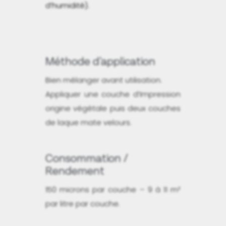
d’humidité).
Méthode d'application
Bien mélanger avant utilisation.
Appliquer une couche d’Impression
origine végétale puis deux couches
de laque mate velours.
Consommation /
Rendement
150 microns par couche – 9 à 11 m²
par litre par couche.