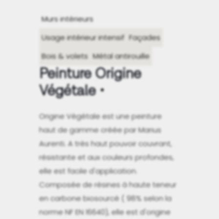
Murs intérieurs
Usage intérieur intensif
Façades
Bois & volets
Métal antirouille
Peinture Origine
Végétale
Origine Végétale est une peinture
haut de gamme créée par Marius
Aurenti. A très haut pouvoir couvrant,
résistante et aux couleurs profondes,
elle est facile d'application.
Composée de résines à haute teneur
en carbone biosourcé ( 98% selon la
norme NF EN 16640), elle est d'origine