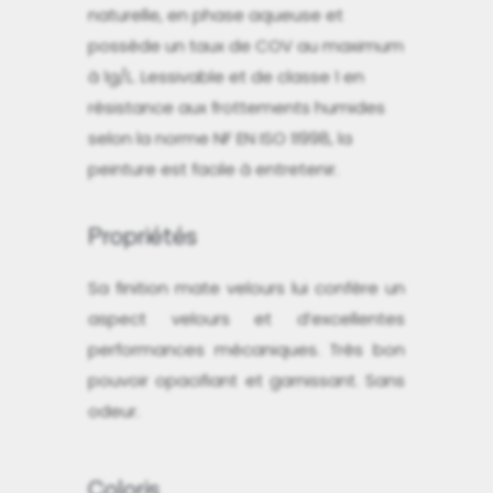
naturelle, en phase aqueuse et
possède un taux de COV au maximum
à 1g/L. Lessivable et de classe 1 en
résistance aux frottements humides
selon la norme NF EN ISO 11998, la
peinture est facile à entretenir.
Propriétés
Sa finition mate velours lui confère un
aspect velours et d’excellentes
performances mécaniques. Très bon
pouvoir opacifiant et garnissant. Sans
odeur.
Coloris