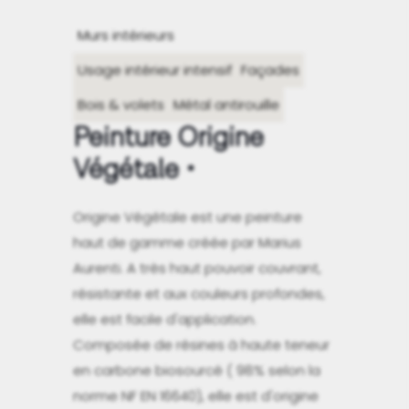
Murs intérieurs
Usage intérieur intensif
Façades
Bois & volets
Métal antirouille
Peinture Origine
Végétale
Origine Végétale est une peinture
haut de gamme créée par Marius
Aurenti. A très haut pouvoir couvrant,
résistante et aux couleurs profondes,
elle est facile d'application.
Composée de résines à haute teneur
en carbone biosourcé ( 98% selon la
norme NF EN 16640), elle est d'origine