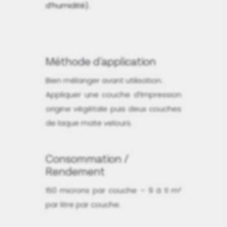
d’humidité).
Méthode d'application
Bien mélanger avant utilisation.
Appliquer une couche d’Impression
origine végétale puis deux couches
de laque mate velours.
Consommation /
Rendement
150 microns par couche – 9 à 11 m²
par litre par couche.