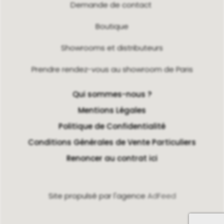
Demande de contact
Boutique
Showrooms et distributeurs
Prendre rendez-vous au showroom de Paris
Qui sommes-nous ?
Mentions Légales
Politique de Confidentialité
Conditions Générales de Vente Particuliers
Renoncer au contrat ici
Site propulsé par l'agence
AdFeed