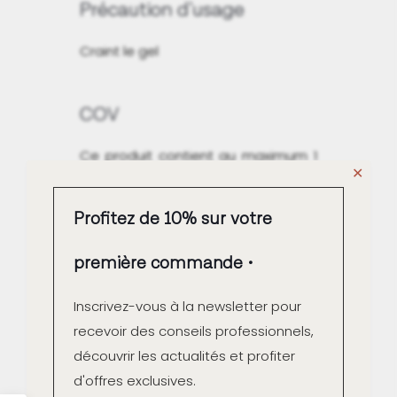
Précaution d'usage
Craint le gel
COV
Ce produit contient au maximum 1
✕
g/L COV à l'emploi.
Qualité Air intérieur A+
Profitez de 10% sur votre
première commande
Inscrivez-vous à la newsletter pour
recevoir des conseils professionnels,
Fabrication française
découvrir les actualités et profiter
d'offres exclusives.
Contrôle couleur unitaire à