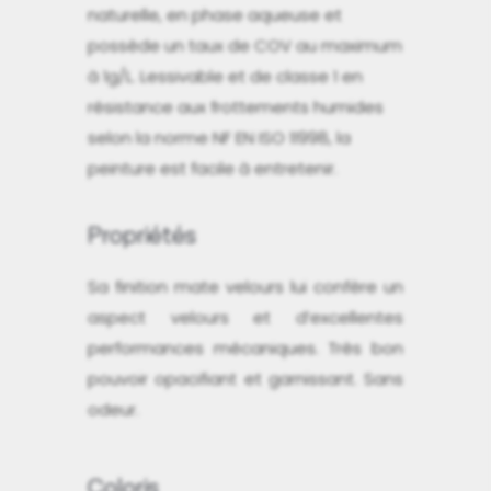
naturelle, en phase aqueuse et
possède un taux de COV au maximum
à 1g/L. Lessivable et de classe 1 en
résistance aux frottements humides
selon la norme NF EN ISO 11998, la
peinture est facile à entretenir.
Propriétés
Sa finition mate velours lui confère un
aspect velours et d’excellentes
performances mécaniques. Très bon
pouvoir opacifiant et garnissant. Sans
odeur.
Coloris