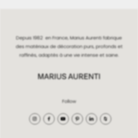
Depuis 1982 en France, Marius Aurenti fabrique
des matériaux de décoration purs, profonds et
raffinés, adaptés à une vie intense et saine.
Follow