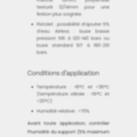
texturé 12/14mm pour une
finition plus soignée.
Pistolet : possibilité d’ajouter 5%
d’eau. Airless : buse basse
pression 515 à 120-140 bars ou
buse standard 517 à 190-210
bars.
Conditions d’application
Température : >8°C et <35°C
(température idéale : >15°C et
<20°C)
Humidité relative : <70%
Avant toute application, contrôler
l’humidité du support (5% maximum