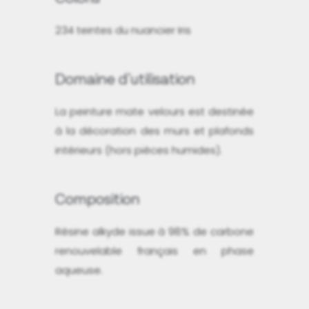
234 teintes du nuancier Iris
Domaine d'utilisation
La peinture mate velours est destinée
à la décoration des murs et plafonds
intérieurs (hors pièces humides).
Composition
Résine alkyde issue à 98% de carbone
renouvelable français en phase
aqueuse.