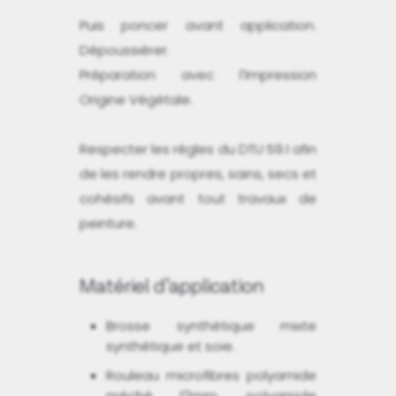
Puis poncer avant application.
Dépoussiérer.
Préparation avec l'Impression
Origine Végétale.
Respecter les règles du DTU 59.1 afin
de les rendre propres, sains, secs et
cohésifs avant tout travaux de
peinture.
Matériel d’application
Brosse synthétique mixte
synthétique et soie.
Rouleau microfibres polyamide
méché 12mm, polyamide