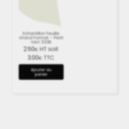
Echantillon Feuille
Grand Format – Petit
Vert 333B
2.50
HT soit
€
3.00
TTC
€
Ajouter au
panier