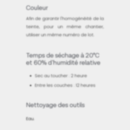
Couleur
Afin de garantir l'homogénéité de la
teinte, pour un même chantier,
utiliser un même numéro de lot.
Temps de séchage à 20°C
et 60% d'humidité relative
Sec au toucher : 2 heure
Entre les couches : 12 heures
Nettoyage des outils
Eau.