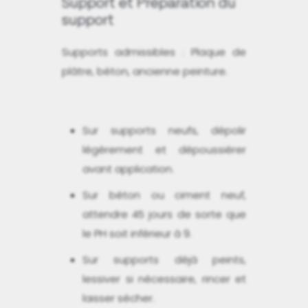
Support et Préparation du
support
Supports admissibles : Plaque de
plâtre, béton, ancienne peinture.
Sur supports neufs, dépolir
légèrement et dépoussiérer
avant application.
Sur béton ou ciment neuf,
attendre 45 jours de sorte que
le PH soit inférieur à 9.
Sur supports déjà peints,
lessiver si nécessaire, rincer et
laisser sécher.