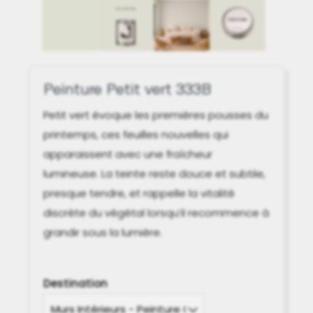
Peinture Petit vert 333B
Petit vert évoque les premières pousses du
printemps, ces feuilles nouvelles qui
apparaissent avec une fraîcheur
lumineuse. La teinte reste douce et subtile,
presque tendre, et rappelle la vitalité
discrète du végétal lorsqu’il recommence à
grandir sous la lumière.
Destination