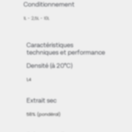
Conditionnement
1L - 2,5L - 10L
Caractéristiques
techniques et performance
Densité (à 20°C)
1,4
Extrait sec
58% (pondéral)