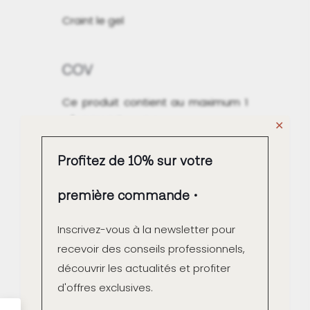
Craint le gel
COV
Ce produit contient au maximum 1
g/L COV à l'emploi.
✕
Qualité Air intérieur A+
Profitez de 10% sur votre
première commande
Inscrivez-vous à la newsletter pour
Fabrication française
recevoir des conseils professionnels,
découvrir les actualités et profiter
d'offres exclusives.
Contrôle couleur unitaire à
la fabrication