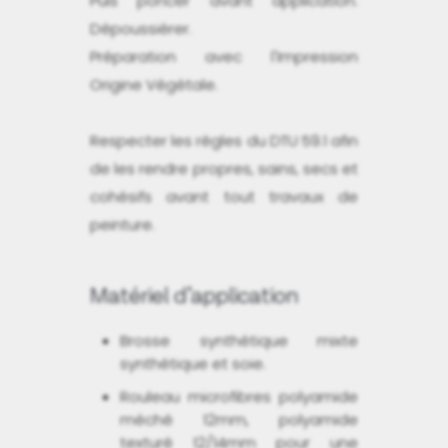
Puis poncer avant application.
Dépoussiérer.
Préparation avec l'Impression
Origine Végétale.
Respecter les règles du DTU 59.1 afin
de les rendre propres, sains, secs et
cohésifs avant tout travaux de
peinture.
Matériel d’application
Brosse synthétique mixte
synthétique et soie.
Rouleau microfibres polyamide
méché 12mm, polyamide
texturé 12/14mm pour une