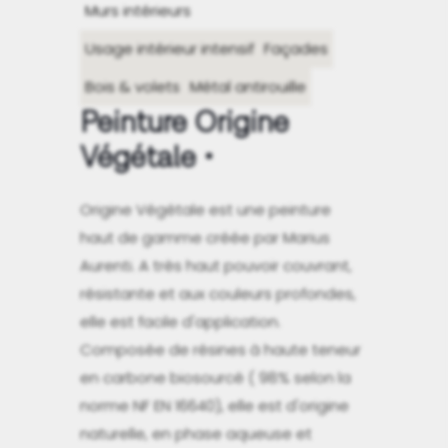
Murs intérieurs
Usage intérieur intensif
Façades
Bois & volets
Métal antirouille
Peinture Origine
Végétale
Origine Végétale est une peinture
haut de gamme créée par Marius
Aurenti. A très haut pouvoir couvrant,
résistante et aux couleurs profondes,
elle est facile d'application.
Composée de résines à haute teneur
en carbone biosourcé ( 98% selon la
norme NF EN 16640), elle est d'origine
naturelle, en phase aqueuse et