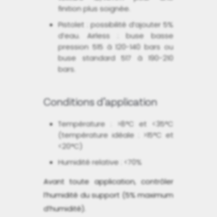
finition plus soignée.
Pistolet : possibilité d’ajouter 5%
d’eau. Airless : buse basse
pression 515 à 120-140 bars ou
buse standard 517 à 190-210
bars.
Conditions d’application
Température : >8°C et <35°C
(température idéale : >15°C et
<20°C)
Humidité relative : <70%
Avant toute application, contrôler
l’humidité du support (5% maximum
d’humidité).