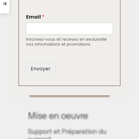
*
Livraison gratuite dès
Email
*
E
m
250€ d'achat
a
i
Inscrivez-vous et recevez en exclusivité
Paiement sécurisé (CB ou
l
nos informations et promotions.
*
Apple Pay)
Envoyer
Télécharger la fiche technique
de la peinture Origine Végétale
Mise en oeuvre
Support et Préparation du