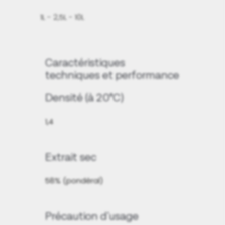
1L - 2,5L - 10L
Caractéristiques
techniques et performance
Densité (à 20°C)
1,4
Extrait sec
58% (pondéral)
Précaution d'usage