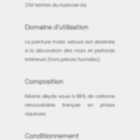
234 teintes du nuancier Iris
Domaine d'utilisation
La peinture mate velours est destinée
à la décoration des murs et plafonds
intérieurs (hors pièces humides).
Composition
Résine alkyde issue à 98% de carbone
renouvelable français en phase
aqueuse.
Conditionnement