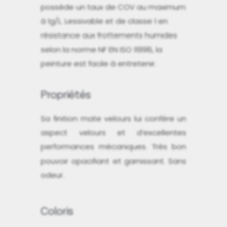
possède un taux de COV au maximum
à 1g/L. Lessivable et de classe 1 en
résistance aux frottements humides
selon la norme NF EN ISO 11998, la
peinture est facile à entretenir.
Propriétés
Sa finition mate velours lui confère un
aspect velours et d’excellentes
performances mécaniques. Très bon
pouvoir opacifiant et garnissant. Sans
odeur.
Coloris