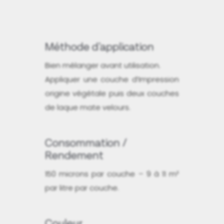
Méthode d'application
Bien mélanger avant utilisation.
Appliquer une couche d’Impression
origine végétale puis deux couches
de laque mate velours.
Consommation /
Rendement
150 microns par couche – 9 à 11 m²
par litre par couche.
Couleur