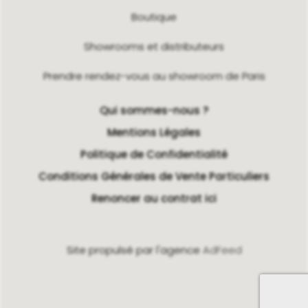
Boutique
Showrooms et distributeurs
Prendre rendez-vous au showroom de Paris
Qui sommes-nous ?
Mentions Légales
Politique de Confidentialité
Conditions Générales de Vente Particuliers
Renoncer au contrat ici
Site propulsé par l'agence
AdFeed