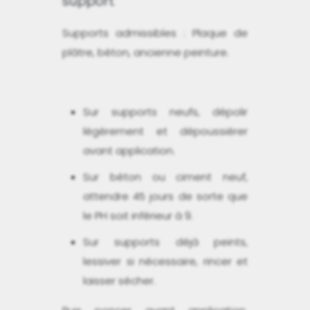
support
Supports admissibles : Plaque de
plâtre, béton, ancienne peinture.
Sur supports neufs, dépolir
légèrement et dépoussiérer
avant application.
Sur béton ou ciment neuf,
attendre 45 jours de sorte que
le PH soit inférieur à 9.
Sur supports déjà peints,
lessiver si nécessaire, rincer et
laisser sécher.