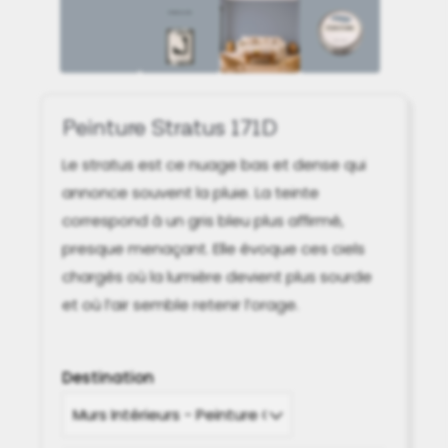
Peinture Stratus 171D
Le stratus est ce nuage bas et dense qui
annonce souvent la pluie. La teinte
correspond à un gris bleu plus affirmé,
presque menaçant. Elle évoque ces ciels
chargés où la lumière devient plus sourde
et où l’air semble retenir l’orage.
Destination