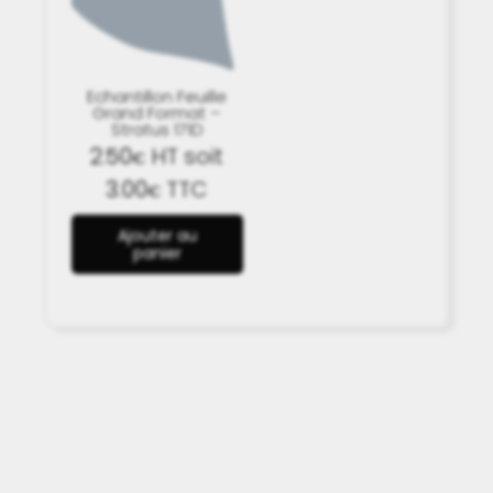
Echantillon Feuille
Grand Format –
Stratus 171D
2.50
HT soit
€
3.00
TTC
€
Ajouter au
panier